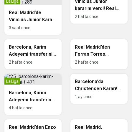
Vinicius Junior
La Liga
kararını verdi! Real
Real Madrid’de
Madrid’de kalmak
2 hafta önce
Vinicius Junior Kararı!
istiyor
Yeni Sözleşme
3 saat önce
Resmen Açıklandı
La Liga
La Liga
Barcelona, Karim
Real Madrid’den
Adeyemi transferini
Ferran Torres
resmen açıkladı
hamlesi!
2 hafta önce
2 hafta önce
Barcelona’nın
La Liga
yıldızına kanca
Barcelona’da
La Liga
Christensen Kararı!
Barcelona, Karim
Sözleşmesi 2028’e
1 ay önce
Adeyemi transferinde
Kadar Uzatıldı
mutlu sona çok yakın
4 hafta önce
La Liga
La Liga
Real Madrid’den Enzo
Real Madrid,