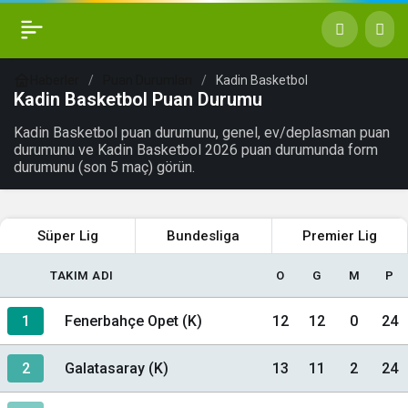
Haberler
Puan Durumları
Kadin Basketbol
Kadin Basketbol Puan Durumu
Kadin Basketbol puan durumunu, genel, ev/deplasman puan
durumunu ve Kadin Basketbol 2026 puan durumunda form
durumunu (son 5 maç) görün.
Süper Lig
Bundesliga
Premier Lig
TAKIM ADI
O
G
M
P
1
Fenerbahçe Opet (K)
12
12
0
24
2
Galatasaray (K)
13
11
2
24