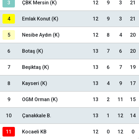
3
ÇBK Mersin (K)
12
9
3
21
4
Emlak Konut (K)
12
9
3
21
5
Nesibe Aydın (K)
12
8
4
20
6
Botaş (K)
13
7
6
20
7
Beşiktaş (K)
13
6
7
19
8
Kayseri (K)
13
4
9
17
9
OGM Orman (K)
13
2
11
15
10
Çanakkale B.
13
1
12
14
11
Kocaeli KB
12
0
12
0