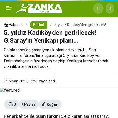
5. yıldız Kadıköy’den
+
-
0
getirilecek! G.Saray’ın
Haberler
Futbol
5. yıldız Kadıköy’den getirilecek!
G.Saray’ın Yenikapı planı…
5. yıldız Kadıköy'den getirilecek!
Yenikapı planı…
G.Saray'ın Yenikapı planı...
Galatasaray'da şampiyonluk planı ortaya çıktı... Sarı
kırmızılılar ‘drone’larla uçuracağı 5. yıldızı Kadıköy ve
Dolmabahçe’nin üzerinden geçirip Yenikapı Meydanı'ndaki
etkinlik alanına indirecek.
22 Nisan 2025, 12:51
yayınlandı
Beğen
0
Paylaş
Fenerbahçe ile puan farkını 5’e çıkaran Galatasaray,