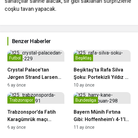
sanatçılar sahne alacak, sır gibi saklanan sürprizlerle
coşku tavan yapacak.
Benzer Haberler
Futbol
Beşiktaş
Crystal Palace’tan
Beşiktaş’ta Rafa Silva
Jørgen Strand Larsen
Şoku: Portekizli Yıldız 1-
için rekor teklif
2 Hafta Yok
6 ay önce
10 ay önce
Trabzonspor
Bundesliga
Trabzonspor’da Fatih
Bayern Münih Fırtına
Karagümrük maçı
Gibi: Hoffenheim’ı 4-1’le
hazırlıkları başladı
Geçti!
6 ay önce
11 ay önce
Trabzonspor
Samsunspor