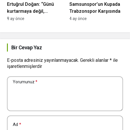
Ertuğrul Doğan: “Günü
Samsunspor’un Kupada
kurtarmaya değil,
Trabzonspor Karşısında
sürdürülebilir başarıya
8 ay önce
4 ay önce
odaklandık”
Bir Cevap Yaz
E-posta adresiniz yayınlanmayacak.
Gerekli alanlar
*
ile
işaretlenmişlerdir
Yorumunuz
*
Ad
*