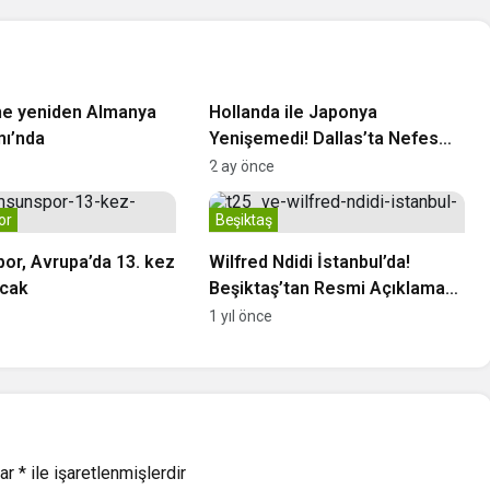
y
Milli Takımlar
ne yeniden Almanya
Hollanda ile Japonya
mı’nda
Yenişemedi! Dallas’ta Nefes
Kesen Beraberlik
2 ay önce
or
Beşiktaş
r, Avrupa’da 13. kez
Wilfred Ndidi İstanbul’da!
acak
Beşiktaş’tan Resmi Açıklama
Geldi
1 yıl önce
lar
*
ile işaretlenmişlerdir