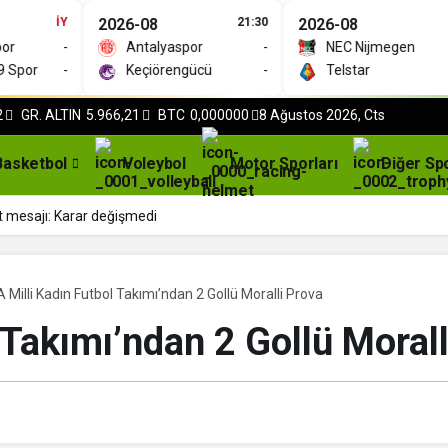
İY
2026-08
21:30
2026-08
MS
-
Antalyaspor
-
NEC Nijmegen
1
or
-
Keçiörengücü
-
Telstar
2
2
GR. ALTIN
5.966,21
BTC
0,000000
8 Ağustos 2026, Cts
Basketbol
Voleybol
Motor Sporları
Diğer Sp
t mesajı: Karar değişmedi
A Milli Kadın Futbol Takımı’ndan 2 Gollü Moralli Prova
 Takımı’ndan 2 Gollü Moral