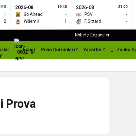
2026-08
19:45
2026-08
21:00
20
Go Ahead
-
PSV
-
Willem II
1
F. Sittard
-
Nöbetçi Eczaneler
orlar
Espor
Puan Durumları
Yazarlar
Zanka S
li Prova