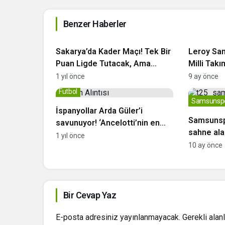
Benzer Haberler
Futbol
Galatasara
Sakarya’da Kader Maçı! Tek Bir
Leroy Sa
Puan Ligde Tutacak, Ama
Milli Takı
Tehlike Büyük
1 yıl önce
9 ay önce
Futbol
Samsunsp
İspanyollar Arda Güler’i
Samsunspo
savunuyor! ‘Ancelotti’nin en
sahne al
büyük hatası…’
1 yıl önce
10 ay önce
Bir Cevap Yaz
E-posta adresiniz yayınlanmayacak.
Gerekli alan