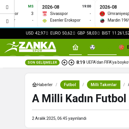
MS
2026-08
19:00
2026-08
maspor
3
Sivasspor
-
Ümraniyespor
lspor
-
Esenler Erokspor
-
Mardin 1969 Sp
USD
42,97
EURO
50,62
GBP
58,03
BIST
11.261,5
Futbol
8:19
UEFA’dan FIFA’ya boyko
SON GELIŞMELER
Haberler
Futbol
Milli Takımlar
A Milli Kadın Futbol
2 Aralık 2025, 06:45
yayınlandı