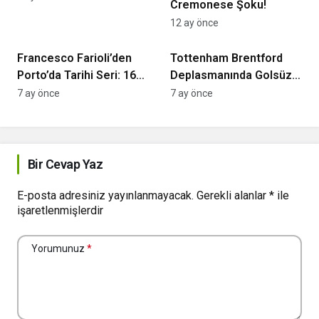
Cremonese Şoku!
12 ay önce
Futbol
İngiltere Premier Lig
Francesco Farioli’den
Tottenham Brentford
Porto’da Tarihi Seri: 16
Deplasmanında Golsüz
Maçta 15 Galibiyet
Berabere Kaldı
7 ay önce
7 ay önce
Bir Cevap Yaz
E-posta adresiniz yayınlanmayacak.
Gerekli alanlar
*
ile
işaretlenmişlerdir
Yorumunuz
*