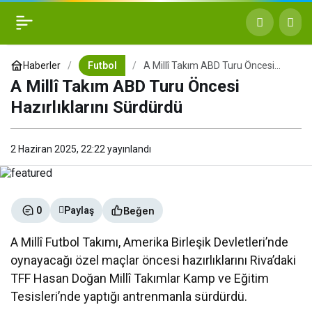
A Millî Takım ABD Turu
+
-
0
Paylaş
Öncesi Hazırlıklarını
Haberler
Futbol
A Millî Takım ABD Turu Öncesi
Hazırlıklarını Sürdürdü
A Millî Takım ABD Turu Öncesi
Sürdürdü
Hazırlıklarını Sürdürdü
2 Haziran 2025, 22:22
yayınlandı
Beğen
0
Paylaş
A Millî Futbol Takımı, Amerika Birleşik Devletleri’nde
oynayacağı özel maçlar öncesi hazırlıklarını Riva’daki
TFF Hasan Doğan Millî Takımlar Kamp ve Eğitim
Tesisleri’nde yaptığı antrenmanla sürdürdü.