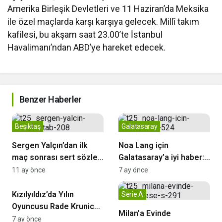
Amerika Birleşik Devletleri ve 11 Haziran’da Meksika
ile özel maçlarda karşı karşıya gelecek. Millî takım
kafilesi, bu akşam saat 23.00’te İstanbul
Havalimanı’ndan ABD’ye hareket edecek.
Benzer Haberler
Beşiktaş
Galatasaray
Sergen Yalçın’dan ilk
Noa Lang için
maç sonrası sert sözler:
Galatasaray’a iyi haber:
“Bu oyun bizim
Ciddi sakatlık yok
11 ay önce
7 ay önce
Fenerbahçe
oyunumuz değil”
Kızılyıldız’da Yılın
Serie A
Oyuncusu Rade Krunic
Milan’a Evinde
Seçildi
7 ay önce