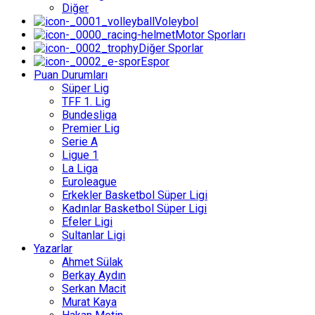
Diğer
Voleybol
Motor Sporları
Diğer Sporlar
Espor
Puan Durumları
Süper Lig
TFF 1. Lig
Bundesliga
Premier Lig
Serie A
Ligue 1
La Liga
Euroleague
Erkekler Basketbol Süper Ligi
Kadınlar Basketbol Süper Ligi
Efeler Ligi
Sultanlar Ligi
Yazarlar
Ahmet Sülak
Berkay Aydın
Serkan Macit
Murat Kaya