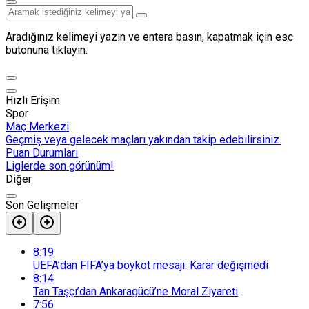
Aradığınız kelimeyi yazın ve entera basın, kapatmak için esc
butonuna tıklayın.
Hızlı Erişim
Spor
Maç Merkezi
Geçmiş veya gelecek maçları yakından takip edebilirsiniz.
Puan Durumları
Liglerde son görünüm!
Diğer
Son Gelişmeler
8:19
UEFA’dan FIFA’ya boykot mesajı: Karar değişmedi
8:14
Tan Taşçı’dan Ankaragücü’ne Moral Ziyareti
7:56