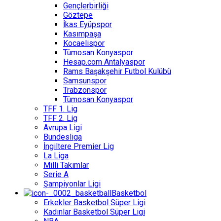
Gençlerbirliği
Göztepe
İkas Eyüpspor
Kasımpaşa
Kocaelispor
Tümosan Konyaspor
Hesap.com Antalyaspor
Rams Başakşehir Futbol Kulübü
Samsunspor
Trabzonspor
Tümosan Konyaspor
TFF 1. Lig
TFF 2. Lig
Avrupa Ligi
Bundesliga
İngiltere Premier Lig
La Liga
Milli Takımlar
Serie A
Şampiyonlar Ligi
Basketbol
Erkekler Basketbol Süper Ligi
Kadınlar Basketbol Süper Ligi