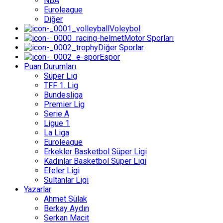
NBA
Euroleague
Diğer
Voleybol
Motor Sporları
Diğer Sporlar
Espor
Puan Durumları
Süper Lig
TFF 1. Lig
Bundesliga
Premier Lig
Serie A
Ligue 1
La Liga
Euroleague
Erkekler Basketbol Süper Ligi
Kadınlar Basketbol Süper Ligi
Efeler Ligi
Sultanlar Ligi
Yazarlar
Ahmet Sülak
Berkay Aydın
Serkan Macit