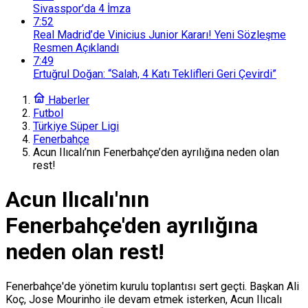
Sivasspor’da 4 İmza
7:52
Real Madrid’de Vinicius Junior Kararı! Yeni Sözleşme
Resmen Açıklandı
7:49
Ertuğrul Doğan: “Salah, 4 Katı Teklifleri Geri Çevirdi”
Haberler
Futbol
Türkiye Süper Ligi
Fenerbahçe
Acun Ilıcalı’nın Fenerbahçe’den ayrılığına neden olan
rest!
Acun Ilıcalı'nın
Fenerbahçe'den ayrılığına
neden olan rest!
Fenerbahçe'de yönetim kurulu toplantısı sert geçti. Başkan Ali
Koç, Jose Mourinho ile devam etmek isterken, Acun Ilıcalı