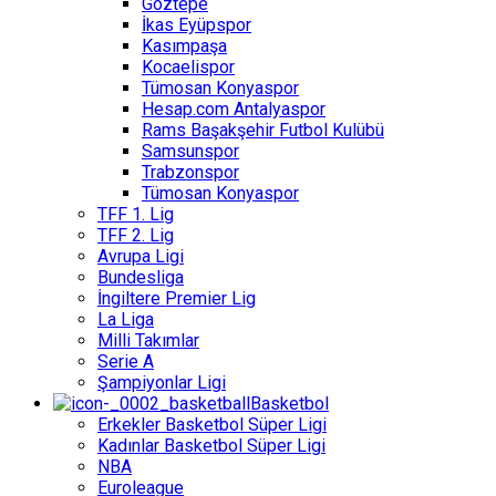
Göztepe
İkas Eyüpspor
Kasımpaşa
Kocaelispor
Tümosan Konyaspor
Hesap.com Antalyaspor
Rams Başakşehir Futbol Kulübü
Samsunspor
Trabzonspor
Tümosan Konyaspor
TFF 1. Lig
TFF 2. Lig
Avrupa Ligi
Bundesliga
İngiltere Premier Lig
La Liga
Milli Takımlar
Serie A
Şampiyonlar Ligi
Basketbol
Erkekler Basketbol Süper Ligi
Kadınlar Basketbol Süper Ligi
NBA
Euroleague