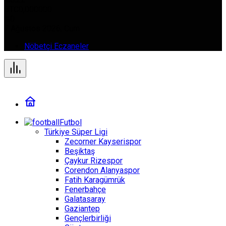
BTC
0,000000
%0
7 Ağustos 2026, Cum
Nöbetçi Eczaneler
Futbol
Türkiye Süper Ligi
Zecorner Kayserispor
Beşiktaş
Çaykur Rizespor
Corendon Alanyaspor
Fatih Karagümrük
Fenerbahçe
Galatasaray
Gaziantep
Gençlerbirliği