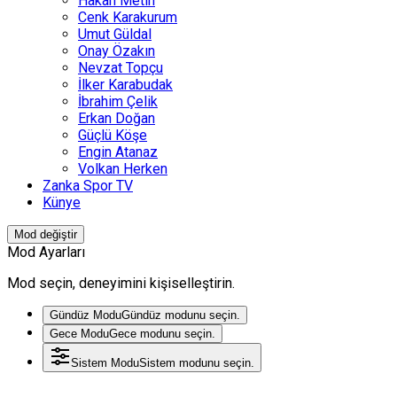
Hakan Metin
Cenk Karakurum
Umut Güldal
Onay Özakın
Nevzat Topçu
İlker Karabudak
İbrahim Çelik
Erkan Doğan
Güçlü Köşe
Engin Atanaz
Volkan Herken
Zanka Spor TV
Künye
Mod değiştir
Mod Ayarları
Mod seçin, deneyimini kişiselleştirin.
Gündüz Modu
Gündüz modunu seçin.
Gece Modu
Gece modunu seçin.
Sistem Modu
Sistem modunu seçin.