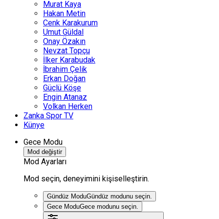
Murat Kaya
Hakan Metin
Cenk Karakurum
Umut Güldal
Onay Özakın
Nevzat Topçu
İlker Karabudak
İbrahim Çelik
Erkan Doğan
Güçlü Köşe
Engin Atanaz
Volkan Herken
Zanka Spor TV
Künye
Gece Modu
Mod değiştir
Mod Ayarları
Mod seçin, deneyimini kişiselleştirin.
Gündüz Modu
Gündüz modunu seçin.
Gece Modu
Gece modunu seçin.