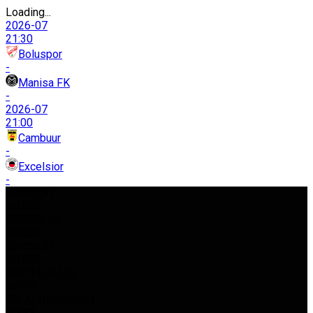
Loading...
2026-07
21:30
Boluspor
-
Manisa FK
-
2026-07
21:00
Cambuur
-
Excelsior
-
USD
42,97
%0.080
EURO
50,62
%0.030
GBP
58,03
%0.050
BIST
11.261,52
%0.37
GR. ALTIN
5.966,21
%0.22