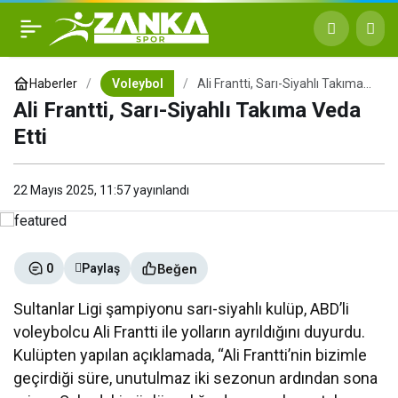
Ali Frantti, Sarı-Siyahlı
+
-
0
Takıma Veda Etti
Haberler
Voleybol
Ali Frantti, Sarı-Siyahlı Takıma
Veda Etti
Ali Frantti, Sarı-Siyahlı Takıma Veda
Etti
22 Mayıs 2025, 11:57
yayınlandı
Beğen
0
Paylaş
Sultanlar Ligi şampiyonu sarı-siyahlı kulüp, ABD’li
voleybolcu Ali Frantti ile yolların ayrıldığını duyurdu.
Kulüpten yapılan açıklamada, “Ali Frantti’nin bizimle
geçirdiği süre, unutulmaz iki sezonun ardından sona