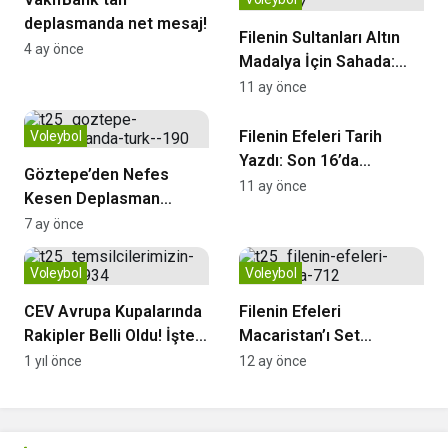
deplasmanda net mesaj!
Filenin Sultanları Altın
4 ay önce
Madalya İçin Sahada:
Rakip İtalya
11 ay önce
Voleybol
Filenin Efeleri Tarih
Voleybol
Yazdı: Son 16’da
Göztepe’den Nefes
Hollanda ile Eşleşti
11 ay önce
Kesen Deplasman
Zaferi
7 ay önce
Voleybol
Voleybol
CEV Avrupa Kupalarında
Filenin Efeleri
Rakipler Belli Oldu! İşte
Macaristan’ı Set
Türk Temsilcilerinin
Vermeden Geçti
1 yıl önce
12 ay önce
Eşleşmeleri