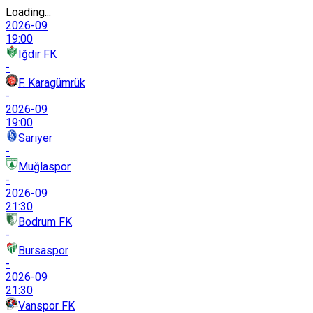
Loading...
2026-09
19:00
Iğdır FK
-
F. Karagümrük
-
2026-09
19:00
Sarıyer
-
Muğlaspor
-
2026-09
21:30
Bodrum FK
-
Bursaspor
-
2026-09
21:30
Vanspor FK