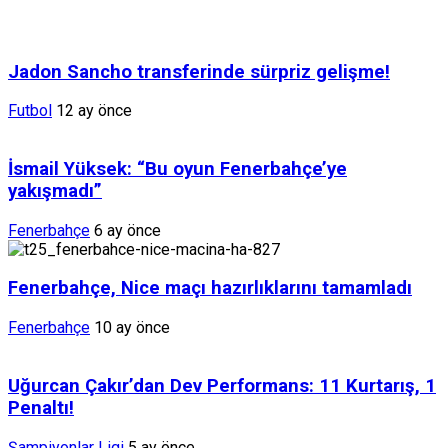
Jadon Sancho transferinde sürpriz gelişme!
Futbol
12 ay önce
İsmail Yüksek: “Bu oyun Fenerbahçe’ye
yakışmadı”
Fenerbahçe
6 ay önce
Fenerbahçe, Nice maçı hazırlıklarını tamamladı
Fenerbahçe
10 ay önce
Uğurcan Çakır’dan Dev Performans: 11 Kurtarış, 1
Penaltı!
Şampiyonlar Ligi
5 ay önce