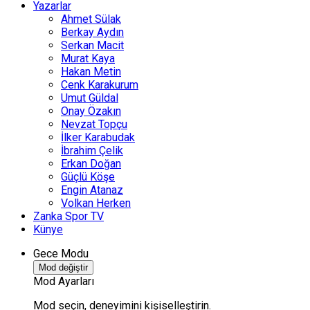
Yazarlar
Ahmet Sülak
Berkay Aydın
Serkan Macit
Murat Kaya
Hakan Metin
Cenk Karakurum
Umut Güldal
Onay Özakın
Nevzat Topçu
İlker Karabudak
İbrahim Çelik
Erkan Doğan
Güçlü Köşe
Engin Atanaz
Volkan Herken
Zanka Spor TV
Künye
Gece Modu
Mod değiştir
Mod Ayarları
Mod seçin, deneyimini kişiselleştirin.