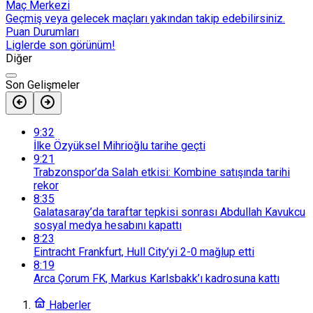
Maç Merkezi
Geçmiş veya gelecek maçları yakından takip edebilirsiniz.
Puan Durumları
Liglerde son görünüm!
Diğer
Son Gelişmeler
9:32
İlke Özyüksel Mihrioğlu tarihe geçti
9:21
Trabzonspor’da Salah etkisi: Kombine satışında tarihi
rekor
8:35
Galatasaray’da taraftar tepkisi sonrası Abdullah Kavukcu
sosyal medya hesabını kapattı
8:23
Eintracht Frankfurt, Hull City’yi 2-0 mağlup etti
8:19
Arca Çorum FK, Markus Karlsbakk’ı kadrosuna kattı
Haberler