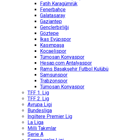
Fatih Karagümrük
Fenerbahçe
Galatasaray
Gaziantep
Gençlerbirliği
Göztepe
İkas Eyüpspor
Kasımpaşa
Kocaelispor
Tümosan Konyaspor
Hesap.com Antalyaspor
Rams Başakşehir Futbol Kulübü
Samsunspor
Trabzonspor
Tümosan Konyaspor
TFF 1. Lig
TFF 2. Lig
Avrupa Ligi
Bundesliga
İngiltere Premier Lig
La Liga
Milli Takımlar
Serie A