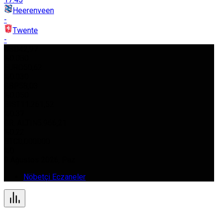
Heerenveen
-
Twente
-
USD
42,97
%0.080
EURO
50,62
%0.030
GBP
58,03
%0.050
BIST
11.261,52
%0.37
GR. ALTIN
5.966,21
%0.22
BTC
0,000000
%0
9 Ağustos 2026, Paz
Nöbetçi Eczaneler