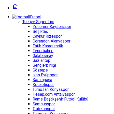
Futbol
Türkiye Süper Ligi
Zecorner Kayserispor
Beşiktaş
Çaykur Rizespor
Corendon Alanyaspor
Fatih Karagümrük
Fenerbahçe
Galatasaray
Gaziantep
Gençlerbirliği
Göztepe
İkas Eyüpspor
Kasımpaşa
Kocaelispor
Tümosan Konyaspor
Hesap.com Antalyaspor
Rams Başakşehir Futbol Kulübü
Samsunspor
Trabzonspor
Tümosan Konyaspor