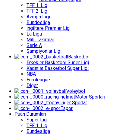
TFF 1. Lig
TFF 2. Lig
Avrupa Ligi
Bundesliga
İngiltere Premier Lig
La Liga
Milli Takımlar
Serie A
Şampiyonlar Ligi
Basketbol
Erkekler Basketbol Süper Ligi
Kadınlar Basketbol Süper Ligi
NBA
Euroleague
Diğer
Voleybol
Motor Sporları
Diğer Sporlar
Espor
Puan Durumları
Süper Lig
TFF 1. Lig
Bundesliga