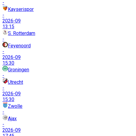
-
Kayserispor
-
2026-09
13:15
S. Rotterdam
-
Feyenoord
-
2026-09
15:30
Groningen
-
Utrecht
-
2026-09
15:30
Zwolle
-
Ajax
-
2026-09
17:45