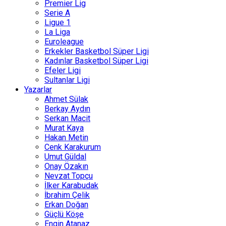
Premier Lig
Serie A
Ligue 1
La Liga
Euroleague
Erkekler Basketbol Süper Ligi
Kadınlar Basketbol Süper Ligi
Efeler Ligi
Sultanlar Ligi
Yazarlar
Ahmet Sülak
Berkay Aydın
Serkan Macit
Murat Kaya
Hakan Metin
Cenk Karakurum
Umut Güldal
Onay Özakın
Nevzat Topçu
İlker Karabudak
İbrahim Çelik
Erkan Doğan
Güçlü Köşe
Engin Atanaz