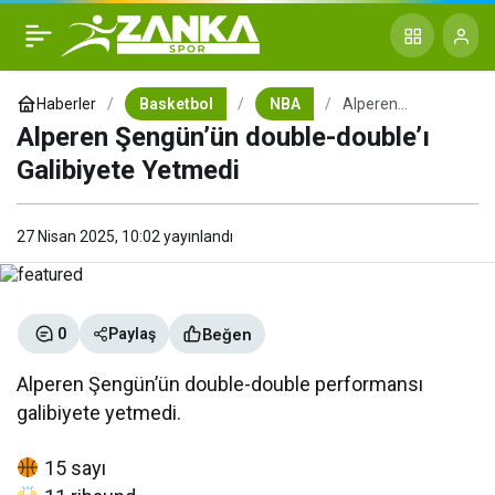
Alperen Şengün’ün double-
+
-
0
double’ı Galibiyete Yetmedi
Haberler
Basketbol
NBA
Alperen
Şengün’ün
Alperen Şengün’ün double-double’ı
double-double’ı
Galibiyete
Galibiyete Yetmedi
Yetmedi
27 Nisan 2025, 10:02
yayınlandı
Beğen
0
Paylaş
Alperen Şengün’ün double-double performansı
galibiyete yetmedi.
15 sayı