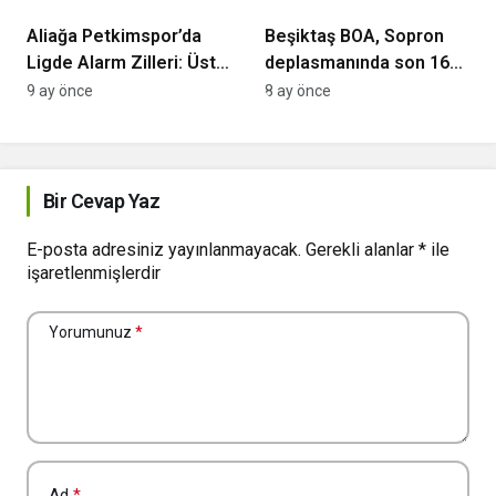
Aliağa Petkimspor’da
Beşiktaş BOA, Sopron
Ligde Alarm Zilleri: Üst
deplasmanında son 16
Üste 3. Mağlubiyet
için sahada
9 ay önce
8 ay önce
Bir Cevap Yaz
E-posta adresiniz yayınlanmayacak.
Gerekli alanlar
*
ile
işaretlenmişlerdir
Yorumunuz
*
Ad
*