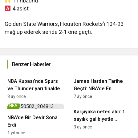
11 ribaund
4 asist
Golden State Warriors, Houston Rockets’ı 104-93
mağlup ederek seride 2-1 öne geçti.
Benzer Haberler
NBA
NBA
NBA Kupası’nda Spurs
James Harden Tarihe
ve Thunder yarı finalde:
Geçti: NBA’de En
Dev eşleşme belli oldu
Skorerler Listesinde 9.
8 ay önce
7 ay önce
Erkekler Basketbol Süper Ligi
Sıraya Yükseldi
NBA
Karşıyaka nefes aldı: 1
NBA’de Bir Devir Sona
sayılık galibiyetle
Erdi
umutlar tazelendi
3 ay önce
1 yıl önce
Erkekler Basketbol Süper Ligi
Basketbol