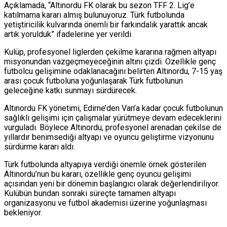
Açıklamada, “Altınordu FK olarak bu sezon TFF 2. Lig’e
katılmama kararı almış bulunuyoruz. Türk futbolunda
yetiştiricilik kulvarında önemli bir farkındalık yarattık ancak
artık yorulduk” ifadelerine yer verildi.
Kulüp, profesyonel liglerden çekilme kararına rağmen altyapı
misyonundan vazgeçmeyeceğinin altını çizdi. Özellikle genç
futbolcu gelişimine odaklanacağını belirten Altınordu, 7-15 yaş
arası çocuk futboluna yoğunlaşarak Türk futbolunun
geleceğine katkı sunmayı sürdürecek.
Altınordu FK
yönetimi, Edirne’den Van’a kadar çocuk futbolunun
sağlıklı gelişimi için çalışmalar yürütmeye devam edeceklerini
vurguladı. Böylece Altınordu, profesyonel arenadan çekilse de
yıllardır benimsediği altyapı ve oyuncu geliştirme vizyonunu
sürdürme kararı aldı.
Türk futbolunda altyapıya verdiği önemle örnek gösterilen
Altınordu’nun bu kararı, özellikle genç oyuncu gelişimi
açısından yeni bir dönemin başlangıcı olarak değerlendiriliyor.
Kulübün bundan sonraki süreçte tamamen altyapı
organizasyonu ve futbol akademisi üzerine yoğunlaşması
bekleniyor.