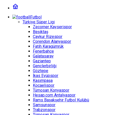
Futbol
Türkiye Süper Ligi
Zecorner Kayserispor
Beşiktaş
Çaykur Rizespor
Corendon Alanyaspor
Fatih Karagümrük
Fenerbahçe
Galatasaray
Gaziantep
Gençlerbirliği
Göztepe
İkas Eyüpspor
Kasımpaşa
Kocaelispor
Tümosan Konyaspor
Hesap.com Antalyaspor
Rams Başakşehir Futbol Kulübü
Samsunspor
Trabzonspor
Tümosan Konyaspor