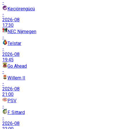
-
Keçiörengücü
-
2026-08
17:30
NEC Nijmegen
-
Telstar
-
2026-08
19:45
Go Ahead
-
Willem II
-
2026-08
21:00
PSV
-
F. Sittard
-
2026-08
22:00