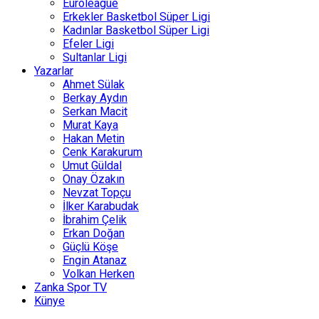
Euroleague
Erkekler Basketbol Süper Ligi
Kadınlar Basketbol Süper Ligi
Efeler Ligi
Sultanlar Ligi
Yazarlar
Ahmet Sülak
Berkay Aydın
Serkan Macit
Murat Kaya
Hakan Metin
Cenk Karakurum
Umut Güldal
Onay Özakın
Nevzat Topçu
İlker Karabudak
İbrahim Çelik
Erkan Doğan
Güçlü Köşe
Engin Atanaz
Volkan Herken
Zanka Spor TV
Künye