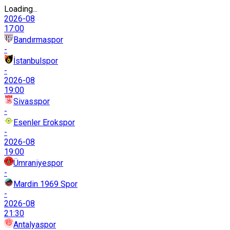
Loading...
2026-08
17:00
Bandırmaspor
-
İstanbulspor
-
2026-08
19:00
Sivasspor
-
Esenler Erokspor
-
2026-08
19:00
Ümraniyespor
-
Mardin 1969 Spor
-
2026-08
21:30
Antalyaspor