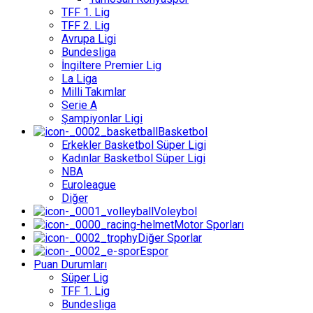
TFF 1. Lig
TFF 2. Lig
Avrupa Ligi
Bundesliga
İngiltere Premier Lig
La Liga
Milli Takımlar
Serie A
Şampiyonlar Ligi
Basketbol
Erkekler Basketbol Süper Ligi
Kadınlar Basketbol Süper Ligi
NBA
Euroleague
Diğer
Voleybol
Motor Sporları
Diğer Sporlar
Espor
Puan Durumları
Süper Lig
TFF 1. Lig
Bundesliga