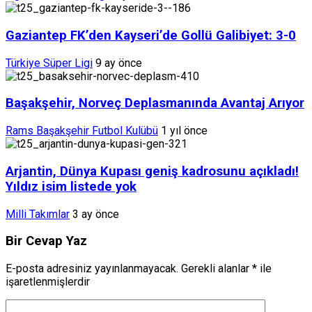
Gaziantep FK’den Kayseri’de Gollü Galibiyet: 3-0
Türkiye Süper Ligi
9 ay önce
Başakşehir, Norveç Deplasmanında Avantaj Arıyor
Rams Başakşehir Futbol Kulübü
1 yıl önce
Arjantin, Dünya Kupası geniş kadrosunu açıkladı!
Yıldız isim listede yok
Milli Takımlar
3 ay önce
Bir Cevap Yaz
E-posta adresiniz yayınlanmayacak.
Gerekli alanlar
*
ile
işaretlenmişlerdir