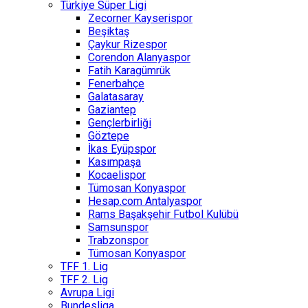
Türkiye Süper Ligi
Zecorner Kayserispor
Beşiktaş
Çaykur Rizespor
Corendon Alanyaspor
Fatih Karagümrük
Fenerbahçe
Galatasaray
Gaziantep
Gençlerbirliği
Göztepe
İkas Eyüpspor
Kasımpaşa
Kocaelispor
Tümosan Konyaspor
Hesap.com Antalyaspor
Rams Başakşehir Futbol Kulübü
Samsunspor
Trabzonspor
Tümosan Konyaspor
TFF 1. Lig
TFF 2. Lig
Avrupa Ligi
Bundesliga