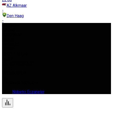
AZ Alkmaar
-
Den Haag
-
USD
42,97
%0.080
EURO
50,62
%0.030
GBP
58,03
%0.050
BIST
11.261,52
%0.37
GR. ALTIN
5.966,21
%0.22
BTC
0,000000
%0
8 Ağustos 2026, Cts
Nöbetçi Eczaneler