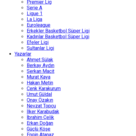
Premier Lig
Serie A
Ligue 1
La Liga
Euroleague
Erkekler Basketbol Süper Ligi
Kadınlar Basketbol Süper Ligi
Efeler Ligi
Sultanlar Ligi
Yazarlar
Ahmet Sülak
Berkay Aydın
Serkan Macit
Murat Kaya
Hakan Metin
Cenk Karakurum
Umut Güldal
Onay Özakın
Nevzat Topçu
İlker Karabudak
İbrahim Çelik
Erkan Doğan
Güçlü Köşe
Engin Atanaz