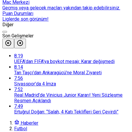
Maç Merkezi
Geçmiş veya gelecek maçları yakından takip edebilirsiniz.
Puan Durumları
Liglerde son görünüm!
Diğer
Son Gelişmeler
8:19
UEFA’dan FIFA’ya boykot mesajı: Karar değişmedi
8:14
Tan Taşçı’dan Ankaragücü’ne Moral Ziyareti
7:56
Sivasspor’da 4 İmza
7:52
Real Madrid’de Vinicius Junior Kararı! Yeni Sözleşme
Resmen Açıklandı
7:49
Ertuğrul Doğan: “Salah, 4 Katı Teklifleri Geri Çevirdi”
Haberler
Futbol