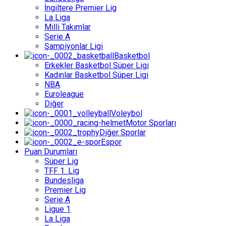
İngiltere Premier Lig
La Liga
Milli Takımlar
Serie A
Şampiyonlar Ligi
Basketbol
Erkekler Basketbol Süper Ligi
Kadınlar Basketbol Süper Ligi
NBA
Euroleague
Diğer
Voleybol
Motor Sporları
Diğer Sporlar
Espor
Puan Durumları
Süper Lig
TFF 1. Lig
Bundesliga
Premier Lig
Serie A
Ligue 1
La Liga