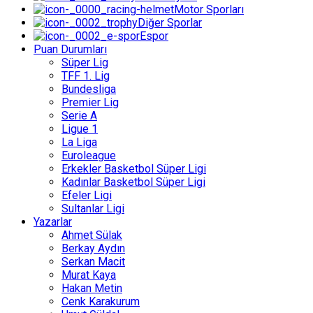
Motor Sporları
Diğer Sporlar
Espor
Puan Durumları
Süper Lig
TFF 1. Lig
Bundesliga
Premier Lig
Serie A
Ligue 1
La Liga
Euroleague
Erkekler Basketbol Süper Ligi
Kadınlar Basketbol Süper Ligi
Efeler Ligi
Sultanlar Ligi
Yazarlar
Ahmet Sülak
Berkay Aydın
Serkan Macit
Murat Kaya
Hakan Metin
Cenk Karakurum