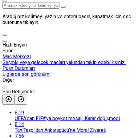
Aradığınız kelimeyi yazın ve entera basın, kapatmak için esc
butonuna tıklayın.
Hızlı Erişim
Spor
Maç Merkezi
Geçmiş veya gelecek maçları yakından takip edebilirsiniz.
Puan Durumları
Liglerde son görünüm!
Diğer
Son Gelişmeler
8:19
UEFA’dan FIFA’ya boykot mesajı: Karar değişmedi
8:14
Tan Taşçı’dan Ankaragücü’ne Moral Ziyareti
7:56