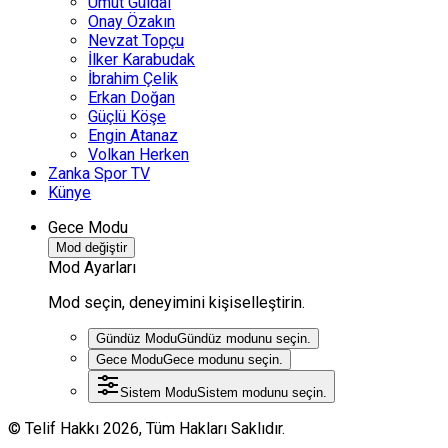
Umut Güldal
Onay Özakın
Nevzat Topçu
İlker Karabudak
İbrahim Çelik
Erkan Doğan
Güçlü Köşe
Engin Atanaz
Volkan Herken
Zanka Spor TV
Künye
Gece Modu
Mod değiştir
Mod Ayarları
Mod seçin, deneyimini kişiselleştirin.
Gündüz Modu
Gündüz modunu seçin.
Gece Modu
Gece modunu seçin.
Sistem Modu
Sistem modunu seçin.
© Telif Hakkı 2026, Tüm Hakları Saklıdır.