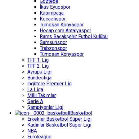
Göztepe
İkas Eyüpspor
Kasımpaşa
Kocaelispor
Tümosan Konyaspor
Hesap.com Antalyaspor
Rams Başakşehir Futbol Kulübü
Samsunspor
Trabzonspor
Tümosan Konyaspor
TFF 1. Lig
TFF 2. Lig
Avrupa Ligi
Bundesliga
İngiltere Premier Lig
La Liga
Milli Takımlar
Serie A
Şampiyonlar Ligi
Basketbol
Erkekler Basketbol Süper Ligi
Kadınlar Basketbol Süper Ligi
NBA
Euroleague