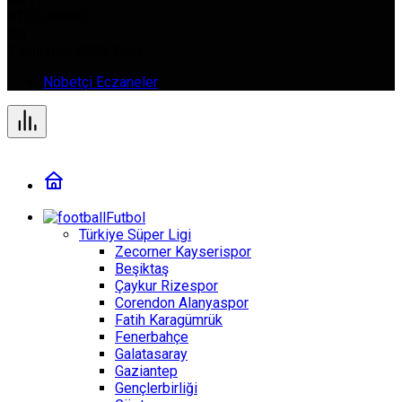
BTC
0,000000
%0
7 Ağustos 2026, Cum
Nöbetçi Eczaneler
Futbol
Türkiye Süper Ligi
Zecorner Kayserispor
Beşiktaş
Çaykur Rizespor
Corendon Alanyaspor
Fatih Karagümrük
Fenerbahçe
Galatasaray
Gaziantep
Gençlerbirliği