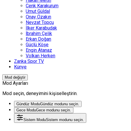
Hakan Metin
Cenk Karakurum
Umut Güldal
Onay Özakın
Nevzat Topçu
İlker Karabudak
İbrahim Çelik
Erkan Doğan
Güçlü Köşe
Engin Atanaz
Volkan Herken
Zanka Spor TV
Künye
Mod değiştir
Mod Ayarları
Mod seçin, deneyimini kişiselleştirin.
Gündüz Modu
Gündüz modunu seçin.
Gece Modu
Gece modunu seçin.
Sistem Modu
Sistem modunu seçin.