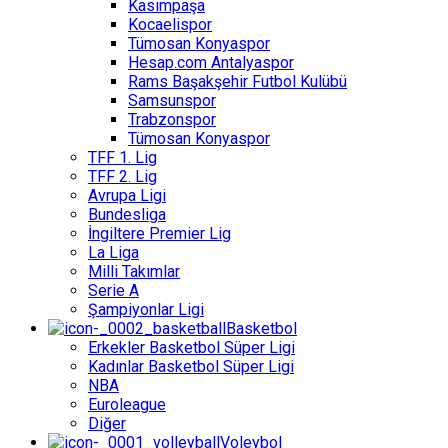
Kasımpaşa
Kocaelispor
Tümosan Konyaspor
Hesap.com Antalyaspor
Rams Başakşehir Futbol Kulübü
Samsunspor
Trabzonspor
Tümosan Konyaspor
TFF 1. Lig
TFF 2. Lig
Avrupa Ligi
Bundesliga
İngiltere Premier Lig
La Liga
Milli Takımlar
Serie A
Şampiyonlar Ligi
Basketbol
Erkekler Basketbol Süper Ligi
Kadınlar Basketbol Süper Ligi
NBA
Euroleague
Diğer
Voleybol