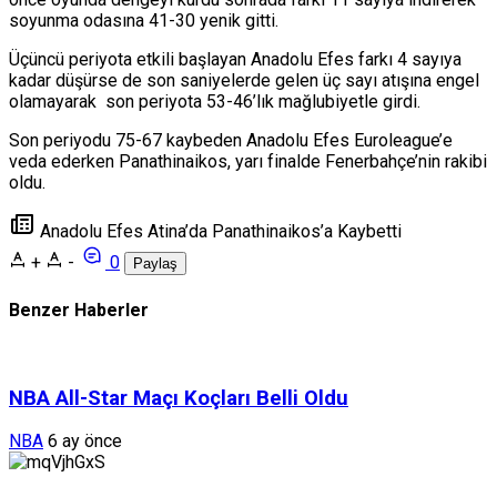
soyunma odasına 41-30 yenik gitti.
Üçüncü periyota etkili başlayan Anadolu Efes farkı 4 sayıya
kadar düşürse de son saniyelerde gelen üç sayı atışına engel
olamayarak son periyota 53-46’lık mağlubiyetle girdi.
Son periyodu 75-67 kaybeden Anadolu Efes Euroleague’e
veda ederken Panathinaikos, yarı finalde Fenerbahçe’nin rakibi
oldu.
Anadolu Efes Atina’da Panathinaikos’a Kaybetti
+
-
0
Paylaş
Benzer Haberler
NBA All-Star Maçı Koçları Belli Oldu
NBA
6 ay önce