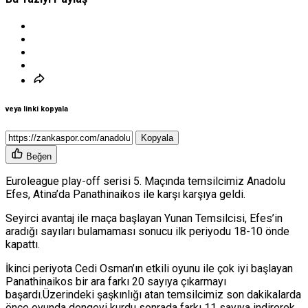
veya linki kopyala
Kopyala
Beğen
Euroleague play-off serisi 5. Maçında temsilcimiz Anadolu
Efes, Atina’da Panathinaikos ile karşı karşıya geldi.
Seyirci avantaj ile maça başlayan Yunan Temsilcisi, Efes’in
aradığı sayıları bulamaması sonucu ilk periyodu 18-10 önde
kapattı.
İkinci periyota Cedi Osman’ın etkili oyunu ile çok iyi başlayan
Panathinaikos bir ara farkı 20 sayıya çıkarmayı
başardı.Üzerindeki şaşkınlığı atan temsilcimiz son dakikalarda
önce oyunda dengeyi kurdu sonrada farkı 11 sayıya indirerek