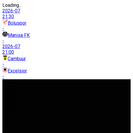
Loading...
2026-07
21:30
Boluspor
-
Manisa FK
-
2026-07
21:00
Cambuur
-
Excelsior
-
USD
42,97
%0.080
EURO
50,62
%0.030
GBP
58,03
%0.050
BIST
11.261,52
%0.37
GR. ALTIN
5.966,21
%0.22