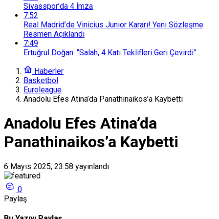
Sivasspor’da 4 İmza
7:52
Real Madrid’de Vinicius Junior Kararı! Yeni Sözleşme
Resmen Açıklandı
7:49
Ertuğrul Doğan: “Salah, 4 Katı Teklifleri Geri Çevirdi”
Haberler
Basketbol
Euroleague
Anadolu Efes Atina’da Panathinaikos’a Kaybetti
Anadolu Efes Atina’da
Panathinaikos’a Kaybetti
6 Mayıs 2025, 23:58
yayınlandı
0
Paylaş
Bu Yazıyı Paylaş