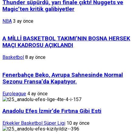
Thunder süpürdü, yarı finale çıktı! Nuggets ve
Magic’ten kritik galibiyetler
NBA
3 ay önce
A MİLLİ BASKETBOL TAKIMI’NIN BOSNA HERSEK
MAÇI KADROSU AÇIKLANDI
Basketbol
8 ay önce
Fenerbahçe Beko, Avrupa Sahnesinde Normal
Sezonu Fransa’da Kapatıyor.
Euroleague
4 ay önce
Anadolu Efes İzmir’de Fırtına Gibi Esti
Erkekler Basketbol Süper Ligi
10 ay önce