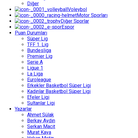
Diğer
Voleybol
Motor Sporları
Diğer Sporlar
Espor
Puan Durumları
Süper Lig
TFF 1. Lig
Bundesliga
Premier Lig
Serie A
Ligue 1
La Liga
Euroleague
Erkekler Basketbol Süper Ligi
Kadınlar Basketbol Süper Ligi
Efeler Ligi
Sultanlar Ligi
Yazarlar
Ahmet Sülak
Berkay Aydın
Serkan Macit
Murat Kaya