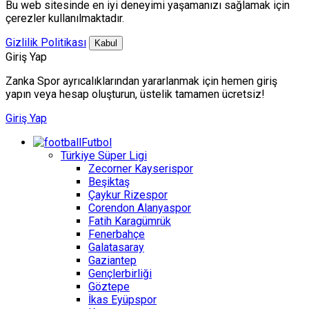
Bu web sitesinde en iyi deneyimi yaşamanızı sağlamak için
çerezler kullanılmaktadır.
Gizlilik Politikası
Kabul
Giriş Yap
Zanka Spor ayrıcalıklarından yararlanmak için hemen giriş
yapın veya hesap oluşturun, üstelik tamamen ücretsiz!
Giriş Yap
Futbol
Türkiye Süper Ligi
Zecorner Kayserispor
Beşiktaş
Çaykur Rizespor
Corendon Alanyaspor
Fatih Karagümrük
Fenerbahçe
Galatasaray
Gaziantep
Gençlerbirliği
Göztepe
İkas Eyüpspor