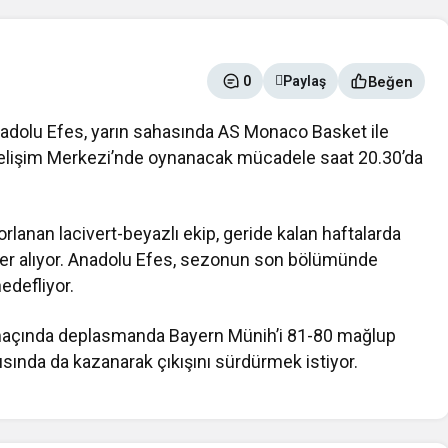
Beğen
0
Paylaş
adolu Efes
, yarın sahasında
AS Monaco Basket
ile
 Gelişim Merkezi’nde oynanacak mücadele saat 20.30’da
rlanan lacivert-beyazlı ekip, geride kalan haftalarda
 yer alıyor. Anadolu Efes, sezonun son bölümünde
edefliyor.
n maçında deplasmanda
Bayern Münih
’i 81-80 mağlup
ında da kazanarak çıkışını sürdürmek istiyor.