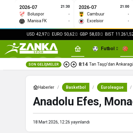
2026-07
21:30
2026-07
21:00
Boluspor
-
Cambuur
-
Manisa FK
-
Excelsior
-
USD
42,97
EURO
50,62
GBP
58,03
BIST
11.261,5
Futbol
8:14
Tan Taşçı’dan Ankaragü
SON GELIŞMELER
Haberler
Basketbol
Euroleague
Anadolu Efes, Monac
18 Mart 2026, 12:26
yayınlandı