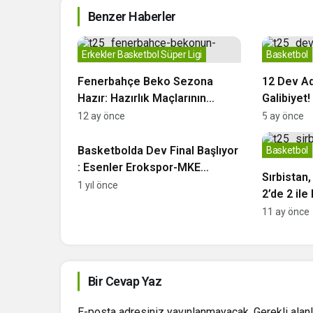
Benzer Haberler
Erkekler Basketbol Süper Ligi
Basketbol
Fenerbahçe Beko Sezona
12 Dev Ad
Hazır: Hazırlık Maçlarının
Galibiyet!
Takvimi Belli Oldu
Liderlik 
12 ay önce
5 ay önce
Basketbol
Basketbolda Dev Final Başlıyor
Basketbol
: Esenler Erokspor-MKE
Sırbistan
Ankaragücü
1 yıl önce
2’de 2 ile
11 ay önce
Bir Cevap Yaz
E-posta adresiniz yayınlanmayacak.
Gerekli alan