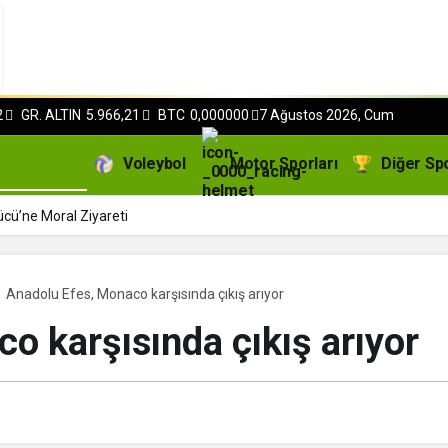
2
GR. ALTIN
5.966,21
BTC
0,000000
7 Ağustos 2026, Cum
Basketbol
Voleybol
Motor Sporları
Diğer Sp
cü’ne Moral Ziyareti
Anadolu Efes, Monaco karşısında çıkış arıyor
o karşısında çıkış arıyor