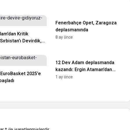
Basketbol
Fenerbahçe Opet, Zaragoza
deplasmanında
am’dan Kritik
8 ay önce
 Sırbistan’ı Devirdik,
Sürüyor
Basketbol
12 Dev Adam deplasmanda
kazandı: Ergin Ataman’dan
, EuroBasket 2025’e
ikinci yarı vurgusu
1 ay önce
 başladı
lar
*
ile işaretlenmişlerdir