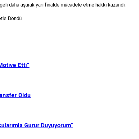
ngeli daha aşarak yarı finalde mücadele etme hakkı kazandı.
etle Döndü
otive Etti”
ansfer Oldu
ncularımla Gurur Duyuyorum”