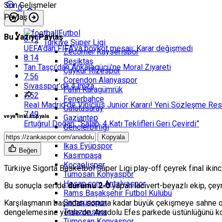
Son Gelişmeler
0
Paylaş
Futbol
Bu Yazıyı Paylaş
8:19
Türkiye Süper Ligi
UEFA’dan FIFA’ya boykot mesajı: Karar değişmedi
Zecorner Kayserispor
8:14
Beşiktaş
Tan Taşçı’dan Ankaragücü’ne Moral Ziyareti
Çaykur Rizespor
7:56
Corendon Alanyaspor
Sivasspor’da 4 İmza
Fatih Karagümrük
7:52
Fenerbahçe
Real Madrid’de Vinicius Junior Kararı! Yeni Sözleşme Re
Galatasaray
7:49
Gaziantep
veya linki kopyala
Ertuğrul Doğan: “Salah, 4 Katı Teklifleri Geri Çevirdi”
Gençlerbirliği
Göztepe
Kopyala
İkas Eyüpspor
Beğen
Kasımpaşa
Kocaelispor
Türkiiye Sigorta Basketbol Süper Ligi play-off çeyrek final i
Tümosan Konyaspor
Hesap.com Antalyaspor
Bu sonuçla seride
durumu 2-0
yapan lacivert-beyazlı ekip, çey
Rams Başakşehir Futbol Kulübü
Samsunspor
Karşılaşmanın başından sonuna kadar büyük çekişmeye sahne ola
Trabzonspor
dengelemesine yetse de, Anadolu Efes parkede üstünlüğünü ko
Tümosan Konyaspor