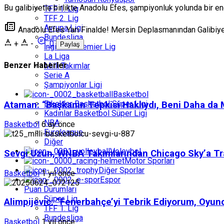
Bu galibiyetle birlikte Anadolu Efes, şampiyonluk yolunda bir e
TFF 1. Lig
TFF 2. Lig
Avrupa Ligi
Anadolu Efes Yarı Finalde! Mersin Deplasmanından Galibiy
Bundesliga
+
-
0
Paylaş
İngiltere Premier Lig
La Liga
Benzer Haberler
Milli Takımlar
Serie A
Şampiyonlar Ligi
Basketbol
Erkekler Basketbol Süper Ligi
Ataman: “Başkanın Tepkisi Haklıydı, Beni Daha da M
Kadınlar Basketbol Süper Ligi
NBA
Basketbol
6 ay önce
Euroleague
Diğer
Voleybol
Sevgi Uzun, WNBA Takımlarından Chicago Sky’a Tr
Motor Sporları
Diğer Sporlar
Basketbol
1 yıl önce
Espor
Puan Durumları
Süper Lig
Alimpijevic: “Fenerbahçe’yi Tebrik Ediyorum, Oyu
TFF 1. Lig
Bundesliga
Basketbol
1 yıl önce