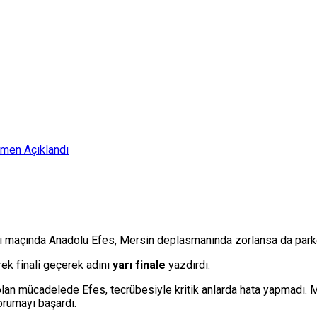
smen Açıklandı
kinci maçında Anadolu Efes, Mersin deplasmanında zorlansa da pa
rek finali geçerek adını
yarı finale
yazdırdı.
n mücadelede Efes, tecrübesiyle kritik anlarda hata yapmadı. M
rumayı başardı.