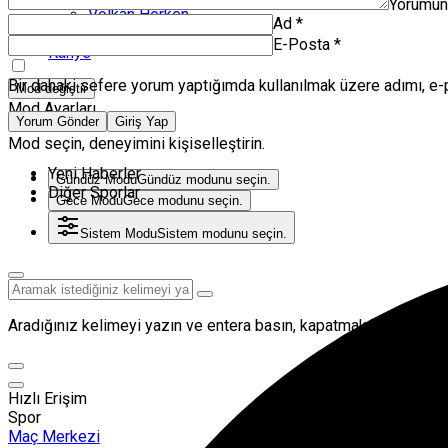
Yorumu
Volkan Herken
Ad
*
Zanka Spor TV
E-Posta
*
Künye
Bir dahaki sefere yorum yaptığımda kullanılmak üzere adımı, e-
Mod değiştir
Mod Ayarları
Yorum Gönder
Giriş Yap
Mod seçin, deneyimini kişiselleştirin.
Yeni Haberler
Gündüz Modu
Gündüz modunu seçin.
Diğer Sporlar
Gece Modu
Gece modunu seçin.
Sistem Modu
Sistem modunu seçin.
Aradığınız kelimeyi yazın ve entera basın, kapatmak için esc but
Hızlı Erişim
Spor
Maç Merkezi