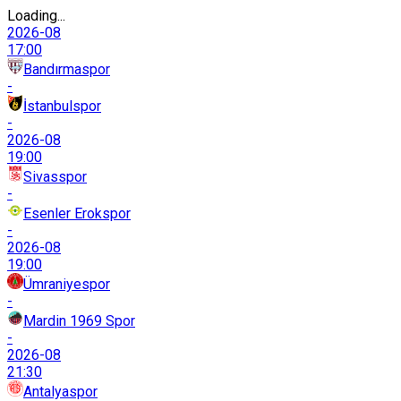
Loading...
2026-08
17:00
Bandırmaspor
-
İstanbulspor
-
2026-08
19:00
Sivasspor
-
Esenler Erokspor
-
2026-08
19:00
Ümraniyespor
-
Mardin 1969 Spor
-
2026-08
21:30
Antalyaspor