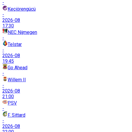
-
Keçiörengücü
-
2026-08
17:30
NEC Nijmegen
-
Telstar
-
2026-08
19:45
Go Ahead
-
Willem II
-
2026-08
21:00
PSV
-
F. Sittard
-
2026-08
22:00