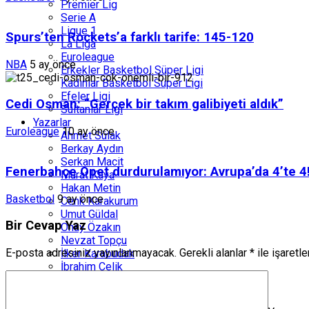
Premier Lig
Serie A
Ligue 1
Spurs’ten Rockets’a farklı tarife: 145-120
La Liga
Euroleague
NBA
5 ay önce
Erkekler Basketbol Süper Ligi
Kadınlar Basketbol Süper Ligi
Efeler Ligi
Cedi Osman: “Gerçek bir takım galibiyeti aldık”
Sultanlar Ligi
Yazarlar
Euroleague
10 ay önce
Ahmet Sülak
Berkay Aydın
Serkan Macit
Fenerbahçe Opet durdurulamıyor: Avrupa’da 4’te 4
Murat Kaya
Hakan Metin
Basketbol
9 ay önce
Cenk Karakurum
Umut Güldal
Bir Cevap Yaz
Onay Özakın
Nevzat Topçu
E-posta adresiniz yayınlanmayacak.
Gerekli alanlar
*
ile işaretl
İlker Karabudak
İbrahim Çelik
Erkan Doğan
Güçlü Köşe
Engin Atanaz