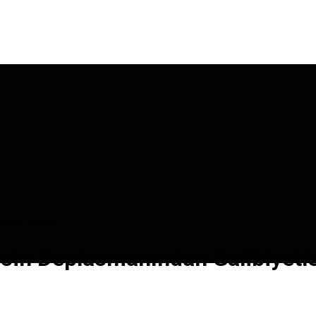
iyetle Döndü
rsin Deplasmanından Galibiyet