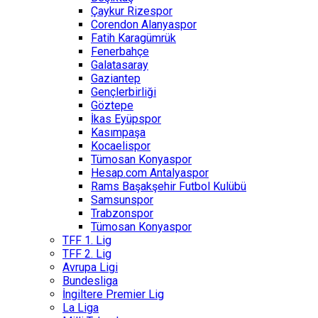
Çaykur Rizespor
Corendon Alanyaspor
Fatih Karagümrük
Fenerbahçe
Galatasaray
Gaziantep
Gençlerbirliği
Göztepe
İkas Eyüpspor
Kasımpaşa
Kocaelispor
Tümosan Konyaspor
Hesap.com Antalyaspor
Rams Başakşehir Futbol Kulübü
Samsunspor
Trabzonspor
Tümosan Konyaspor
TFF 1. Lig
TFF 2. Lig
Avrupa Ligi
Bundesliga
İngiltere Premier Lig
La Liga