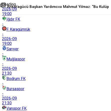
Loading...
Ankaragücü Başkan Yardımcısı Mahmut Yılmaz: “Bu Kulüp
2026-09
19:00
Iğdır FK
Göz Göre Göre Katlediliyor”
-
F. Karagümrük
-
+
-
0
Paylaş
2026-09
19:00
Sarıyer
-
Muğlaspor
-
2026-09
21:30
Bodrum FK
-
Bursaspor
-
2026-09
21:30
Vanspor FK