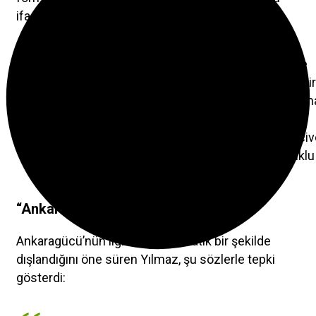
ifadeleri kullandı:
“Bizim çubuklu formamız var, bu bizim efsane
formamız. Camia bilir, taraftar bilir, kamuoyu bilir
Bizim çubuklu sarı-lacivert bir formamız var am
bize bunu giydirmiyorlar.
Karşıdaki takım siyah, bizim formamız sarı-laciv
Sadece kolunda beyaz bir şerit var diye çubuklu
formayı yasaklıyorlar.”
“Ankaragücü’ne Karşı Bir Antipati Var”
Ankaragücü’nün liglerde sistematik bir şekilde
dışlandığını öne süren Yılmaz, şu sözlerle tepki
gösterdi: