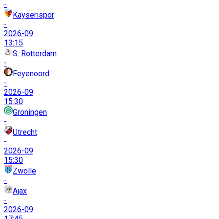
-
Kayserispor
-
2026-09
13:15
S. Rotterdam
-
Feyenoord
-
2026-09
15:30
Groningen
-
Utrecht
-
2026-09
15:30
Zwolle
-
Ajax
-
2026-09
17:45