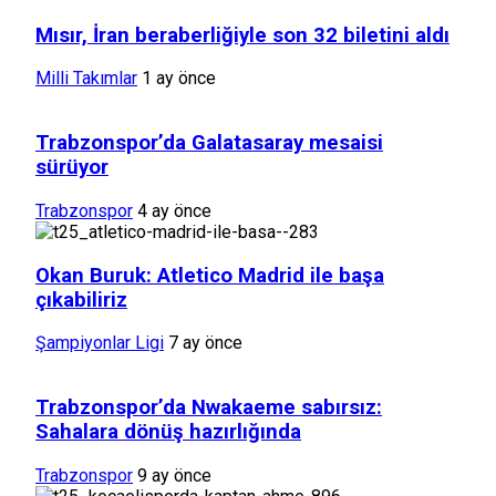
Mısır, İran beraberliğiyle son 32 biletini aldı
Milli Takımlar
1 ay önce
Trabzonspor’da Galatasaray mesaisi
sürüyor
Trabzonspor
4 ay önce
Okan Buruk: Atletico Madrid ile başa
çıkabiliriz
Şampiyonlar Ligi
7 ay önce
Trabzonspor’da Nwakaeme sabırsız:
Sahalara dönüş hazırlığında
Trabzonspor
9 ay önce