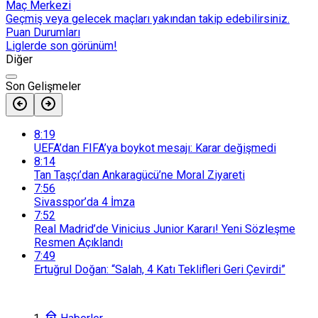
Maç Merkezi
Geçmiş veya gelecek maçları yakından takip edebilirsiniz.
Puan Durumları
Liglerde son görünüm!
Diğer
Son Gelişmeler
8:19
UEFA’dan FIFA’ya boykot mesajı: Karar değişmedi
8:14
Tan Taşçı’dan Ankaragücü’ne Moral Ziyareti
7:56
Sivasspor’da 4 İmza
7:52
Real Madrid’de Vinicius Junior Kararı! Yeni Sözleşme
Resmen Açıklandı
7:49
Ertuğrul Doğan: “Salah, 4 Katı Teklifleri Geri Çevirdi”