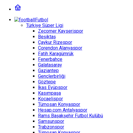
Futbol
Türkiye Süper Ligi
Zecorner Kayserispor
Beşiktaş
Çaykur Rizespor
Corendon Alanyaspor
Fatih Karagümrük
Fenerbahçe
Galatasaray
Gaziantep
Gençlerbirliği
Göztepe
İkas Eyüpspor
Kasımpaşa
Kocaelispor
Tümosan Konyaspor
Hesap.com Antalyaspor
Rams Başakşehir Futbol Kulübü
Samsunspor
Trabzonspor
Tümosan Konyaspor