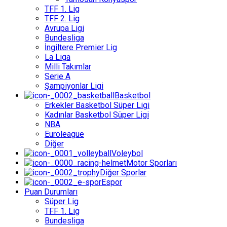
TFF 1. Lig
TFF 2. Lig
Avrupa Ligi
Bundesliga
İngiltere Premier Lig
La Liga
Milli Takımlar
Serie A
Şampiyonlar Ligi
Basketbol
Erkekler Basketbol Süper Ligi
Kadınlar Basketbol Süper Ligi
NBA
Euroleague
Diğer
Voleybol
Motor Sporları
Diğer Sporlar
Espor
Puan Durumları
Süper Lig
TFF 1. Lig
Bundesliga