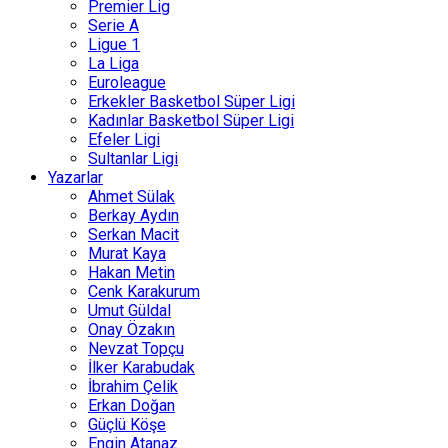
Premier Lig
Serie A
Ligue 1
La Liga
Euroleague
Erkekler Basketbol Süper Ligi
Kadınlar Basketbol Süper Ligi
Efeler Ligi
Sultanlar Ligi
Yazarlar
Ahmet Sülak
Berkay Aydın
Serkan Macit
Murat Kaya
Hakan Metin
Cenk Karakurum
Umut Güldal
Onay Özakın
Nevzat Topçu
İlker Karabudak
İbrahim Çelik
Erkan Doğan
Güçlü Köşe
Engin Atanaz