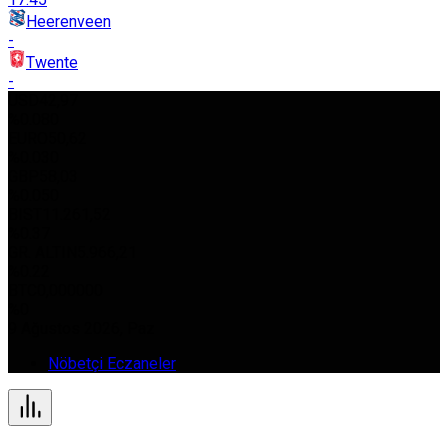
Heerenveen
-
Twente
-
USD
42,97
%0.080
EURO
50,62
%0.030
GBP
58,03
%0.050
BIST
11.261,52
%0.37
GR. ALTIN
5.966,21
%0.22
BTC
0,000000
%0
9 Ağustos 2026, Paz
Nöbetçi Eczaneler