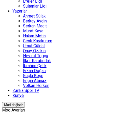
Efeler Ligi
Sultanlar Ligi
Yazarlar
Ahmet Sülak
Berkay Aydın
Serkan Macit
Murat Kaya
Hakan Metin
Cenk Karakurum
Umut Güldal
Onay Özakın
Nevzat Topçu
İlker Karabudak
İbrahim Çelik
Erkan Doğan
Güçlü Köşe
Engin Atanaz
Volkan Herken
Zanka Spor TV
Künye
Mod değiştir
Mod Ayarları