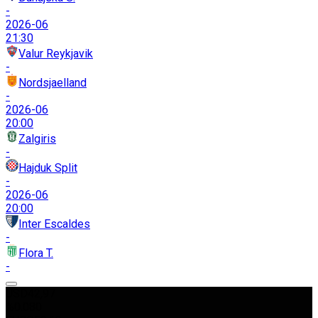
-
2026-06
21:30
Valur Reykjavik
-
Nordsjaelland
-
2026-06
20:00
Zalgiris
-
Hajduk Split
-
2026-06
20:00
Inter Escaldes
-
Flora T.
-
USD
42,97
%0.080