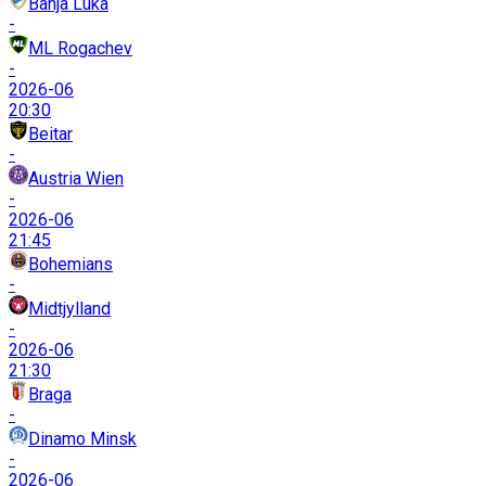
Banja Luka
-
ML Rogachev
-
2026-06
20:30
Beitar
-
Austria Wien
-
2026-06
21:45
Bohemians
-
Midtjylland
-
2026-06
21:30
Braga
-
Dinamo Minsk
-
2026-06