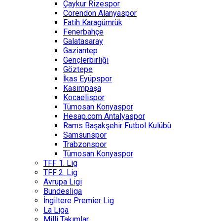
Çaykur Rizespor
Corendon Alanyaspor
Fatih Karagümrük
Fenerbahçe
Galatasaray
Gaziantep
Gençlerbirliği
Göztepe
İkas Eyüpspor
Kasımpaşa
Kocaelispor
Tümosan Konyaspor
Hesap.com Antalyaspor
Rams Başakşehir Futbol Kulübü
Samsunspor
Trabzonspor
Tümosan Konyaspor
TFF 1. Lig
TFF 2. Lig
Avrupa Ligi
Bundesliga
İngiltere Premier Lig
La Liga
Milli Takımlar