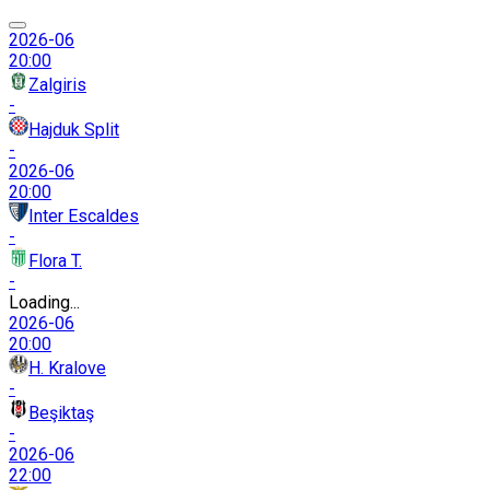
2026-06
20:00
Zalgiris
-
Hajduk Split
-
2026-06
20:00
Inter Escaldes
-
Flora T.
-
Loading...
2026-06
20:00
H. Kralove
-
Beşiktaş
-
2026-06
22:00