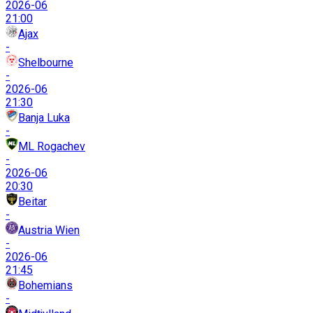
2026-06
21:00
Ajax
-
Shelbourne
-
2026-06
21:30
Banja Luka
-
ML Rogachev
-
2026-06
20:30
Beitar
-
Austria Wien
-
2026-06
21:45
Bohemians
-