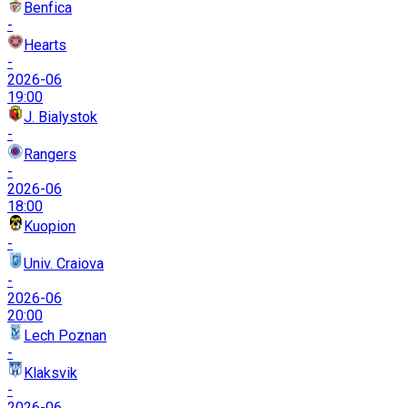
Benfica
-
Hearts
-
2026-06
19:00
J. Bialystok
-
Rangers
-
2026-06
18:00
Kuopion
-
Univ. Craiova
-
2026-06
20:00
Lech Poznan
-
Klaksvik
-
2026-06