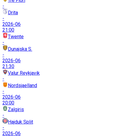
Tre Fiori
-
Drita
-
2026-06
21:00
Twente
-
Dunajska S.
-
2026-06
21:30
Valur Reykjavik
-
Nordsjaelland
-
2026-06
20:00
Zalgiris
-
Hajduk Split
-
2026-06