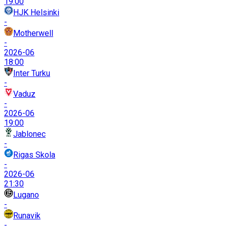
19:00
HJK Helsinki
-
Motherwell
-
2026-06
18:00
Inter Turku
-
Vaduz
-
2026-06
19:00
Jablonec
-
Rigas Skola
-
2026-06
21:30
Lugano
-
Runavik
-