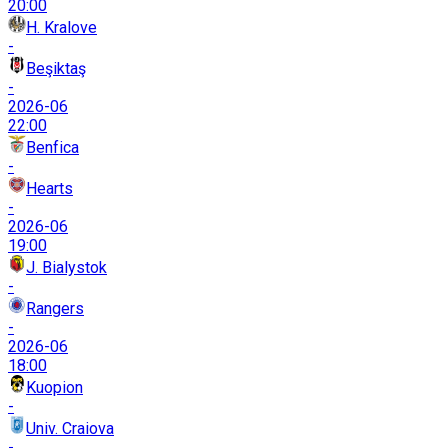
20:00
H. Kralove
-
Beşiktaş
-
2026-06
22:00
Benfica
-
Hearts
-
2026-06
19:00
J. Bialystok
-
Rangers
-
2026-06
18:00
Kuopion
-
Univ. Craiova
-