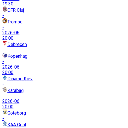
19:30
CFR Cluj
-
Tromsö
-
2026-06
20:00
Debrecen
-
Kopenhag
-
2026-06
20:00
Dinamo Kiev
-
Karabağ
-
2026-06
20:00
Göteborg
-
KAA Gent