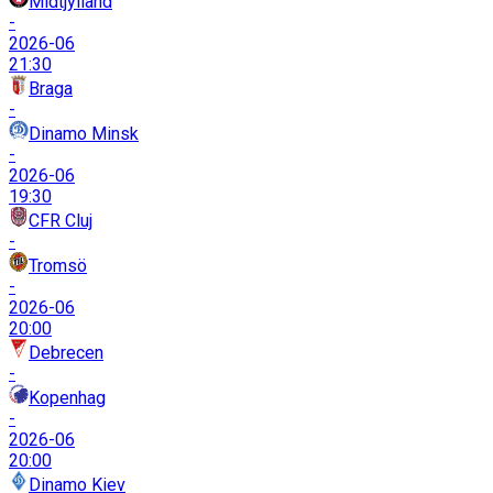
Midtjylland
-
2026-06
21:30
Braga
-
Dinamo Minsk
-
2026-06
19:30
CFR Cluj
-
Tromsö
-
2026-06
20:00
Debrecen
-
Kopenhag
-
2026-06
20:00
Dinamo Kiev