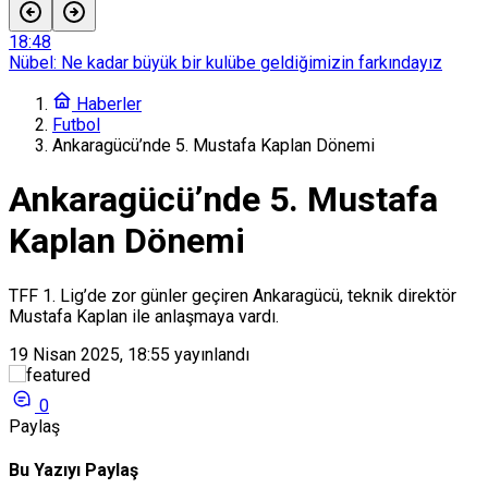
18:42
Türk Takımları Avrupa Arenası’nda
17:41
Beşiktaş’ın Hradec Kralove maçı kamp kadrosu açıklandı
Haberler
17:36
Futbol
Salah heyecanı Trabzon’u sardı! Taraftar mağazalara akın etti
Ankaragücü’nde 5. Mustafa Kaplan Dönemi
8:13
Erzurumspor FK ile Alanyaspor yenişemedi
Ankaragücü’nde 5. Mustafa
18:48
Nübel: Ne kadar büyük bir kulübe geldiğimizin farkındayız
Kaplan Dönemi
TFF 1. Lig’de zor günler geçiren Ankaragücü, teknik direktör
Mustafa Kaplan ile anlaşmaya vardı.
19 Nisan 2025, 18:55
yayınlandı
0
Paylaş
Bu Yazıyı Paylaş