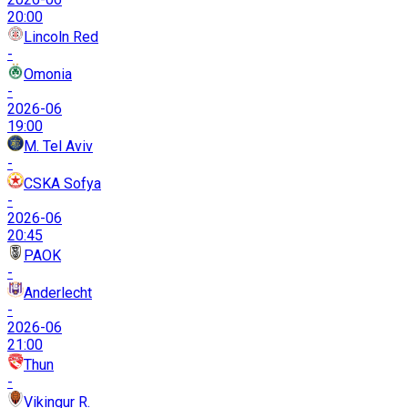
20:00
Lincoln Red
-
Omonia
-
2026-06
19:00
M. Tel Aviv
-
CSKA Sofya
-
2026-06
20:45
PAOK
-
Anderlecht
-
2026-06
21:00
Thun
-
Vikingur R.