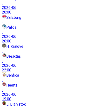
-
2026-06
20:00
Salzburg
-
Pafos
-
2026-06
20:00
H. Kralove
-
Beşiktaş
-
2026-06
22:00
Benfica
-
Hearts
-
2026-06
19:00
J. Bialystok