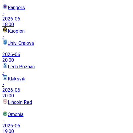
-
Rangers
-
2026-06
18:00
Kuopion
-
Univ. Craiova
-
2026-06
20:00
Lech Poznan
-
Klaksvik
-
2026-06
20:00
Lincoln Red
-
Omonia
-
2026-06
19:00