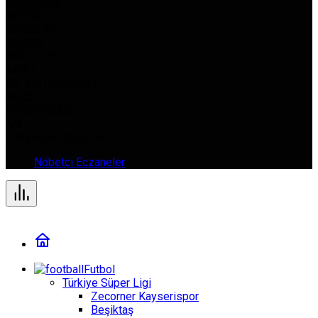
EURO
50,62
%0.030
GBP
58,03
%0.050
BIST
11.261,52
%0.37
GR. ALTIN
5.966,21
%0.22
BTC
0,000000
%0
6 Ağustos 2026, Per
Nöbetçi Eczaneler
Futbol
Türkiye Süper Ligi
Zecorner Kayserispor
Beşiktaş