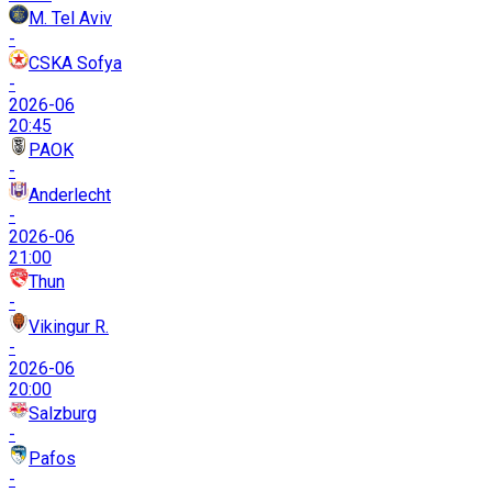
M. Tel Aviv
-
CSKA Sofya
-
2026-06
20:45
PAOK
-
Anderlecht
-
2026-06
21:00
Thun
-
Vikingur R.
-
2026-06
20:00
Salzburg
-
Pafos
-