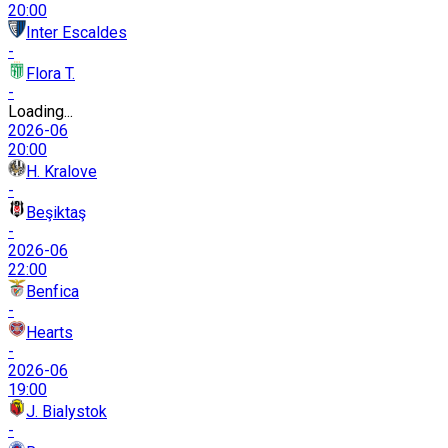
20:00
Inter Escaldes
-
Flora T.
-
Loading...
2026-06
20:00
H. Kralove
-
Beşiktaş
-
2026-06
22:00
Benfica
-
Hearts
-
2026-06
19:00
J. Bialystok
-