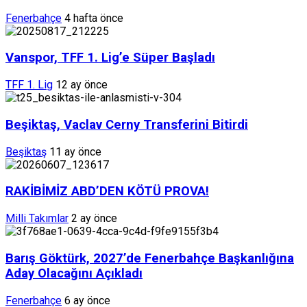
Fenerbahçe
4 hafta önce
Vanspor, TFF 1. Lig’e Süper Başladı
TFF 1. Lig
12 ay önce
Beşiktaş, Vaclav Cerny Transferini Bitirdi
Beşiktaş
11 ay önce
RAKİBİMİZ ABD’DEN KÖTÜ PROVA!
Milli Takımlar
2 ay önce
Barış Göktürk, 2027’de Fenerbahçe Başkanlığına
Aday Olacağını Açıkladı
Fenerbahçe
6 ay önce