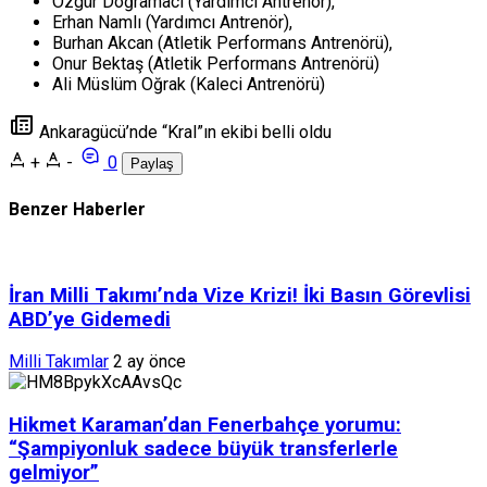
Özgür Doğramacı (Yardımcı Antrenör),
Erhan Namlı (Yardımcı Antrenör),
Burhan Akcan (Atletik Performans Antrenörü),
Onur Bektaş (Atletik Performans Antrenörü)
Ali Müslüm Oğrak (Kaleci Antrenörü)
Ankaragücü’nde “Kral”ın ekibi belli oldu
+
-
0
Paylaş
Benzer Haberler
İran Milli Takımı’nda Vize Krizi! İki Basın Görevlisi
ABD’ye Gidemedi
Milli Takımlar
2 ay önce
Hikmet Karaman’dan Fenerbahçe yorumu:
“Şampiyonluk sadece büyük transferlerle
gelmiyor”