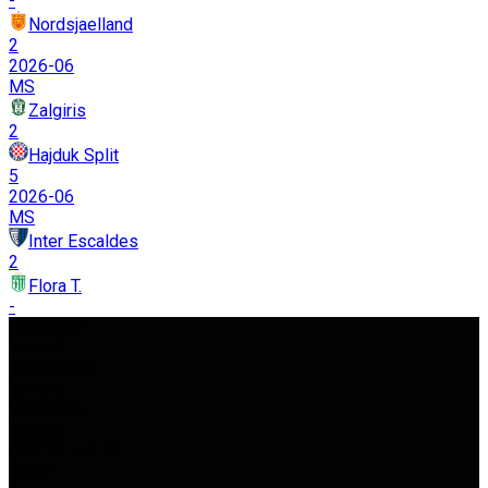
-
Nordsjaelland
2
2026-06
MS
Zalgiris
2
Hajduk Split
5
2026-06
MS
Inter Escaldes
2
Flora T.
-
USD
42,97
%0.080
EURO
50,62
%0.030
GBP
58,03
%0.050
BIST
11.261,52
%0.37