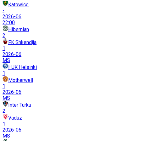
Katowice
-
2026-06
22:00
Hibernian
2
FK Shkendija
1
2026-06
MS
HJK Helsinki
1
Motherwell
1
2026-06
MS
Inter Turku
2
Vaduz
1
2026-06
MS