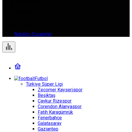
GR. ALTIN
5.966,21
%0.22
BTC
0,000000
%0
6 Ağustos 2026, Per
Nöbetçi Eczaneler
Futbol
Türkiye Süper Ligi
Zecorner Kayserispor
Beşiktaş
Çaykur Rizespor
Corendon Alanyaspor
Fatih Karagümrük
Fenerbahçe
Galatasaray
Gaziantep