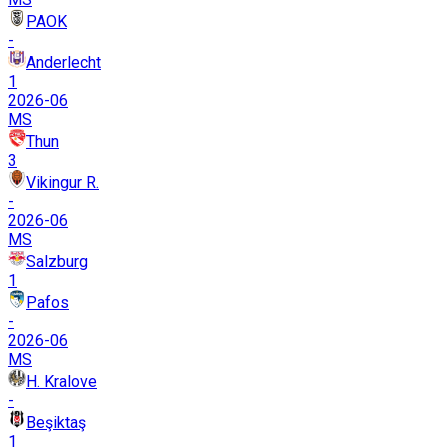
PAOK
-
Anderlecht
1
2026-06
MS
Thun
3
Vikingur R.
-
2026-06
MS
Salzburg
1
Pafos
-
2026-06
MS
H. Kralove
-
Beşiktaş
1