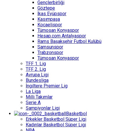
Gençlerbirliği
Göztepe
İkas Eyüpspor
Kasımpaşa
Kocaelispor
Tümosan Konyaspor
Hesap.com Antalyaspor
Rams Başakşehir Futbol Kulübü
Samsunspor
Trabzonspor
Tümosan Konyaspor
TFF 1. Lig
TFF 2. Lig
Avrupa Ligi
Bundesliga
İngiltere Premier Lig
La Liga
Milli Takımlar
Serie A
Şampiyonlar Ligi
Basketbol
Erkekler Basketbol Süper Ligi
Kadınlar Basketbol Süper Ligi
NBA