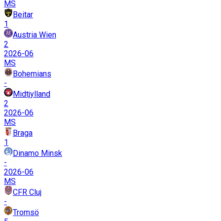
MS
Beitar
1
Austria Wien
2
2026-06
MS
Bohemians
-
Midtjylland
2
2026-06
MS
Braga
1
Dinamo Minsk
-
2026-06
MS
CFR Cluj
-
Tromsö