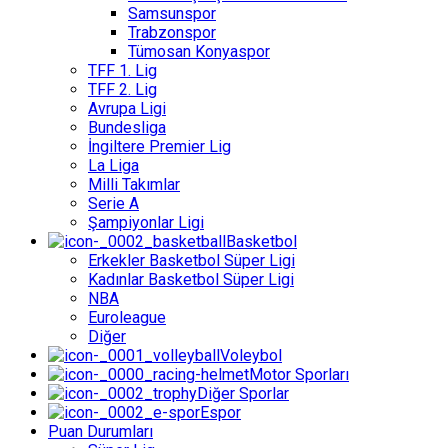
Samsunspor
Trabzonspor
Tümosan Konyaspor
TFF 1. Lig
TFF 2. Lig
Avrupa Ligi
Bundesliga
İngiltere Premier Lig
La Liga
Milli Takımlar
Serie A
Şampiyonlar Ligi
Basketbol
Erkekler Basketbol Süper Ligi
Kadınlar Basketbol Süper Ligi
NBA
Euroleague
Diğer
Voleybol
Motor Sporları
Diğer Sporlar
Espor
Puan Durumları