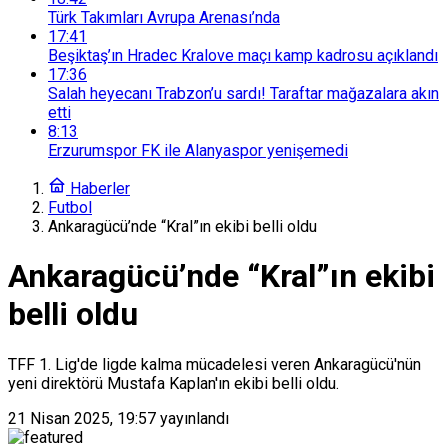
Türk Takımları Avrupa Arenası’nda
17:41
Beşiktaş’ın Hradec Kralove maçı kamp kadrosu açıklandı
17:36
Salah heyecanı Trabzon’u sardı! Taraftar mağazalara akın
etti
8:13
Erzurumspor FK ile Alanyaspor yenişemedi
Haberler
Futbol
Ankaragücü’nde “Kral”ın ekibi belli oldu
Ankaragücü’nde “Kral”ın ekibi
belli oldu
TFF 1. Lig'de ligde kalma mücadelesi veren Ankaragücü'nün
yeni direktörü Mustafa Kaplan'ın ekibi belli oldu.
21 Nisan 2025, 19:57
yayınlandı