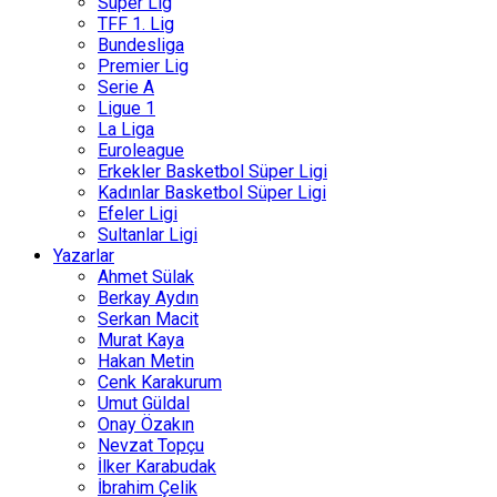
Süper Lig
TFF 1. Lig
Bundesliga
Premier Lig
Serie A
Ligue 1
La Liga
Euroleague
Erkekler Basketbol Süper Ligi
Kadınlar Basketbol Süper Ligi
Efeler Ligi
Sultanlar Ligi
Yazarlar
Ahmet Sülak
Berkay Aydın
Serkan Macit
Murat Kaya
Hakan Metin
Cenk Karakurum
Umut Güldal
Onay Özakın
Nevzat Topçu
İlker Karabudak
İbrahim Çelik