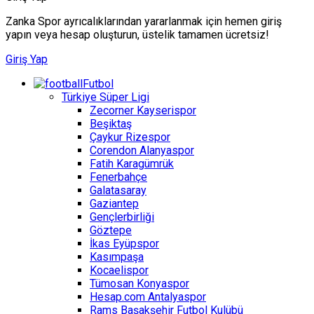
Zanka Spor ayrıcalıklarından yararlanmak için hemen giriş
yapın veya hesap oluşturun, üstelik tamamen ücretsiz!
Giriş Yap
Futbol
Türkiye Süper Ligi
Zecorner Kayserispor
Beşiktaş
Çaykur Rizespor
Corendon Alanyaspor
Fatih Karagümrük
Fenerbahçe
Galatasaray
Gaziantep
Gençlerbirliği
Göztepe
İkas Eyüpspor
Kasımpaşa
Kocaelispor
Tümosan Konyaspor
Hesap.com Antalyaspor
Rams Başakşehir Futbol Kulübü