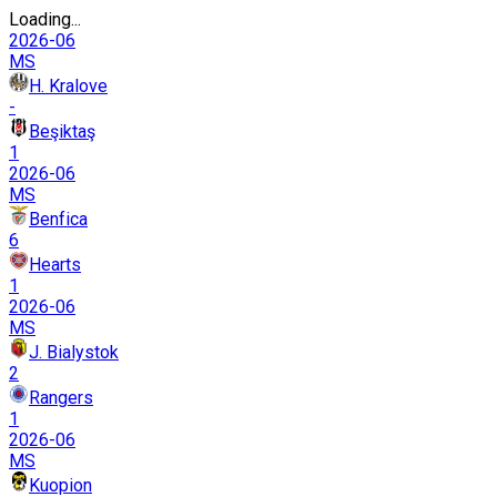
Loading...
2026-06
MS
H. Kralove
-
Beşiktaş
1
2026-06
MS
Benfica
6
Hearts
1
2026-06
MS
J. Bialystok
2
Rangers
1
2026-06
MS
Kuopion