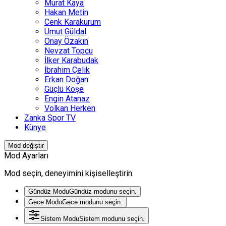
Murat Kaya
Hakan Metin
Cenk Karakurum
Umut Güldal
Onay Özakın
Nevzat Topçu
İlker Karabudak
İbrahim Çelik
Erkan Doğan
Güçlü Köşe
Engin Atanaz
Volkan Herken
Zanka Spor TV
Künye
Mod değiştir
Mod Ayarları
Mod seçin, deneyimini kişiselleştirin.
Gündüz Modu
Gündüz modunu seçin.
Gece Modu
Gece modunu seçin.
Sistem Modu
Sistem modunu seçin.