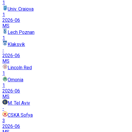
1
Univ. Craiova
1
2026-06
MS
Lech Poznan
1
Klaksvik
-
2026-06
MS
Lincoln Red
1
Omonia
1
2026-06
MS
M. Tel Aviv
-
CSKA Sofya
3
2026-06
MS