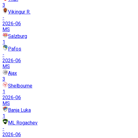
3
Vikingur R.
-
2026-06
MS
Salzburg
1
Pafos
-
2026-06
MS
Ajax
3
Shelbourne
1
2026-06
MS
Banja Luka
1
ML Rogachev
-
2026-06