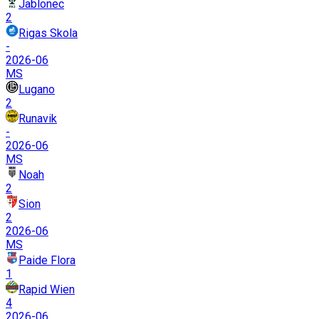
Jablonec
2
Rigas Skola
-
2026-06
MS
Lugano
2
Runavik
-
2026-06
MS
Noah
2
Sion
2
2026-06
MS
Paide Flora
1
Rapid Wien
4
2026-06