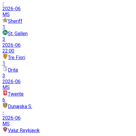
-
2026-06
MS
Sheriff
1
St. Gallen
3
2026-06
22:00
Tre Fiori
1
Drita
3
2026-06
MS
Twente
6
Dunajska S.
-
2026-06
MS
Valur Reykjavik