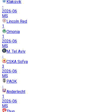
Klaksvik
-
2026-06
MS
Lincoln Red
1
Omonia
1
2026-06
MS
M. Tel Aviv
-
CSKA Sofya
3
2026-06
MS
PAOK
-
Anderlecht
1
2026-06
MS
Thun