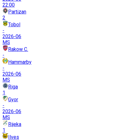
22:00
Partizan
2
Tobol
-
2026-06
MS
Rakow C.
-
Hammarby
-
2026-06
MS
Riga
1
Gyor
-
2026-06
MS
Rijeka
1
Ilves