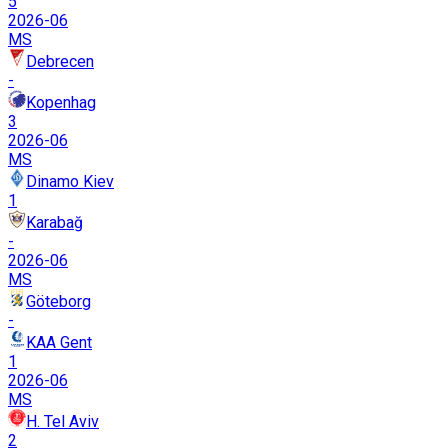
5
2026-06
MS
Debrecen
-
Kopenhag
3
2026-06
MS
Dinamo Kiev
1
Karabağ
-
2026-06
MS
Göteborg
-
KAA Gent
1
2026-06
MS
H. Tel Aviv
2