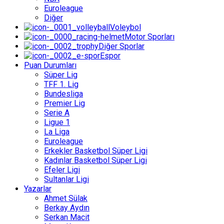
Euroleague
Diğer
Voleybol
Motor Sporları
Diğer Sporlar
Espor
Puan Durumları
Süper Lig
TFF 1. Lig
Bundesliga
Premier Lig
Serie A
Ligue 1
La Liga
Euroleague
Erkekler Basketbol Süper Ligi
Kadınlar Basketbol Süper Ligi
Efeler Ligi
Sultanlar Ligi
Yazarlar
Ahmet Sülak
Berkay Aydın
Serkan Macit