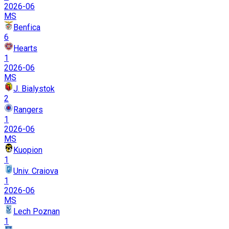
2026-06
MS
Benfica
6
Hearts
1
2026-06
MS
J. Bialystok
2
Rangers
1
2026-06
MS
Kuopion
1
Univ. Craiova
1
2026-06
MS
Lech Poznan
1