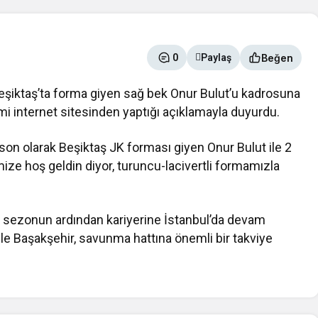
Beğen
0
Paylaş
eşiktaş’ta forma giyen sağ bek Onur Bulut’u kadrosuna
esmi internet sitesinden yaptığı açıklamayla duyurdu.
on olarak Beşiktaş JK forması giyen Onur Bulut ile 2
emize hoş geldin diyor, turuncu-lacivertli formamızla
.5 sezonun ardından kariyerine İstanbul’da devam
e Başakşehir, savunma hattına önemli bir takviye