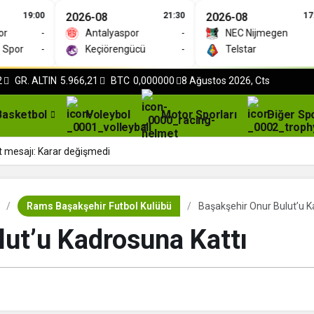
19:00
2026-08
21:30
2026-08
17:30
-
Antalyaspor
-
NEC Nijmegen
-
or
-
Keçiörengücü
-
Telstar
-
2
GR. ALTIN
5.966,21
BTC
0,000000
8 Ağustos 2026, Cts
Basketbol
Voleybol
Motor Sporları
Diğer Sp
t mesajı: Karar değişmedi
Rams Başakşehir Futbol Kulübü
Başakşehir Onur Bulut’u K
ut’u Kadrosuna Kattı