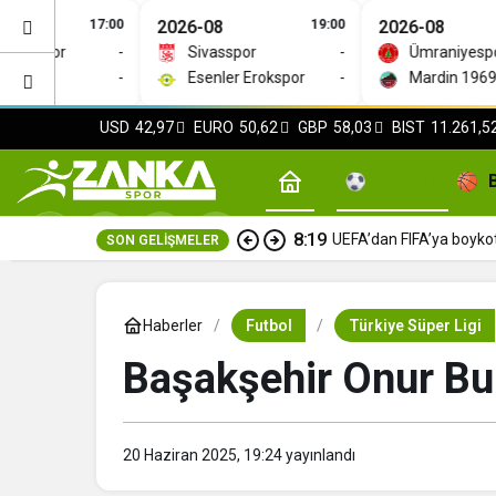
17:00
2026-08
19:00
2026-08
aspor
-
Sivasspor
-
Ümraniyespor
spor
-
Esenler Erokspor
-
Mardin 1969 Sp
USD
42,97
EURO
50,62
GBP
58,03
BIST
11.261,5
Futbol
8:19
UEFA’dan FIFA’ya boyko
SON GELIŞMELER
Haberler
Futbol
Türkiye Süper Ligi
Başakşehir Onur Bul
20 Haziran 2025, 19:24
yayınlandı