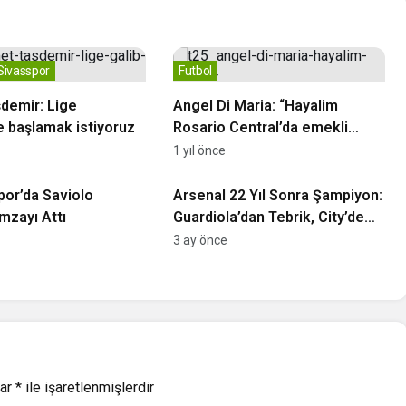
 Sivasspor
Futbol
demir: Lige
Angel Di Maria: “Hayalim
le başlamak istiyoruz
Rosario Central’da emekli
olmak”
1 yıl önce
or
İngiltere Premier Lig
or’da Saviolo
Arsenal 22 Yıl Sonra Şampiyon:
zayı Attı
Guardiola’dan Tebrik, City’de
Gelecek Belirsiz
3 ay önce
lar
*
ile işaretlenmişlerdir