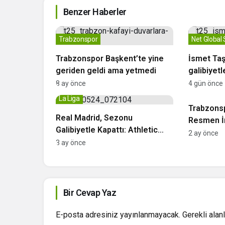
Benzer Haberler
Trabzonspor
Net Global
Trabzonspor Başkent’te yine
İsmet Taş
geriden geldi ama yetmedi
galibiyet
8 ay önce
4 gün önce
Trabzonsp
La Liga
Trabzonsp
Real Madrid, Sezonu
Resmen İm
Galibiyetle Kapattı: Athletic
2 ay önce
Bilbao’yu 4 Golle Geçti
3 ay önce
Bir Cevap Yaz
E-posta adresiniz yayınlanmayacak.
Gerekli alan