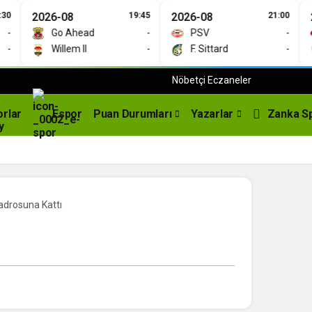
2026-08
19:45
2026-08
21:00
202
Go Ahead
-
PSV
-
Willem II
-
F. Sittard
-
Nöbetçi Eczaneler
orlar
Espor
Puan Durumları
Yazarlar
Zanka S
adrosuna Kattı