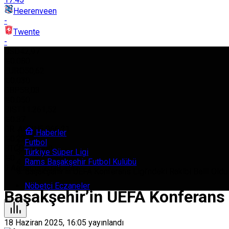
Heerenveen
-
Twente
-
USD
42,97
%0.080
EURO
50,62
%0.030
GBP
58,03
%0.050
BIST
11.261,52
%0.37
GR. ALTIN
5.966,21
Haberler
%0.22
Futbol
BTC
0,000000
Türkiye Süper Ligi
%0
Rams Başakşehir Futbol Kulübü
9 Ağustos 2026, Paz
Başakşehir’in UEFA Konferans Ligi’ndeki Rakibi Belli Oldu
Nöbetçi Eczaneler
Başakşehir’in UEFA Konferans L
18 Haziran 2025, 16:05
yayınlandı