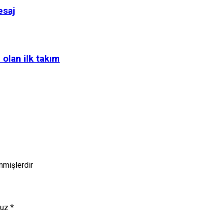
esaj
 olan ilk takım
enmişlerdir
nuz
*