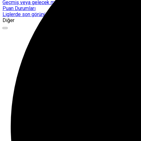
Geçmiş veya gelecek maçları yakından takip edebilirsiniz.
Puan Durumları
Liglerde son görünüm!
Diğer