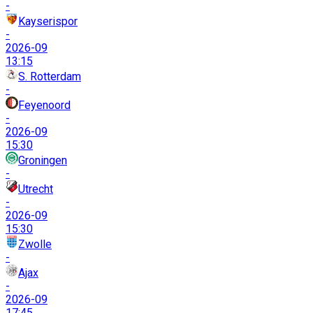
-
Kayserispor
-
2026-09
13:15
S. Rotterdam
-
Feyenoord
-
2026-09
15:30
Groningen
-
Utrecht
-
2026-09
15:30
Zwolle
-
Ajax
-
2026-09
17:45