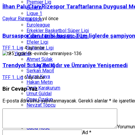
Premier Lig
İlhan Palut’tan Rizespor Taraftarlarına Duygusal M
Serie A
Ligue 1
Çaykur Rizespor
1 yıl önce
La Liga
Euroleague
Erkekler Basketbol Süper Ligi
Bursaspor’dan tarihi başarı: Tüm liglerde şampiyon
Kadınlar Basketbol Süper Ligi
Efeler Ligi
Sultanlar Ligi
TFF 1. Lig
4 ay önce
Yazarlar
Ahmet Sülak
Trendyol 1. Lig’de Iğdır ve Ümraniye Yenişemedi
Berkay Aydın
Serkan Macit
Murat Kaya
TFF 1. Lig
6 ay önce
Hakan Metin
Cenk Karakurum
Bir Cevap Yaz
Umut Güldal
Onay Özakın
E-posta adresiniz yayınlanmayacak.
Gerekli alanlar
*
ile işaretl
Nevzat Topçu
İlker Karabudak
İbrahim Çelik
Erkan Doğan
Yorumu
Güçlü Köşe
Ad
*
Engin Atanaz