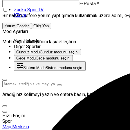
E-Posta
*
Volkan Herken
Zanka Spor TV
Künye
Bir dahaki sefere yorum yaptığımda kullanılmak üzere adımı, e-
Mod değiştir
Yorum Gönder
Giriş Yap
Mod Ayarları
Yeni Haberler
Mod seçin, deneyimini kişiselleştirin.
Diğer Sporlar
Gündüz Modu
Gündüz modunu seçin.
Gece Modu
Gece modunu seçin.
Sistem Modu
Sistem modunu seçin.
Aradığınız kelimeyi yazın ve entera basın, kapatmak için esc but
Hızlı Erişim
Spor
Maç Merkezi