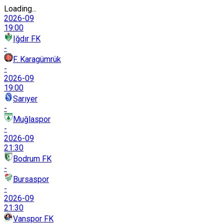
Loading...
2026-09
19:00
Iğdır FK
-
F. Karagümrük
-
2026-09
19:00
Sarıyer
-
Muğlaspor
-
2026-09
21:30
Bodrum FK
-
Bursaspor
-
2026-09
21:30
Vanspor FK