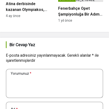
Atina derbisinde
Fenerbahçe Opet
kazanan Olympiakos,
Şampiyonluğa Bir Adım
geceye gerilim damga
4 ay önce
Uzakta
1 yıl önce
vurdu
Bir Cevap Yaz
E-posta adresiniz yayınlanmayacak.
Gerekli alanlar
*
ile
işaretlenmişlerdir
Yorumunuz
*