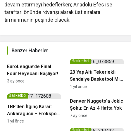
devam ettirmeyi hedeflerken; Anadolu Efes ise
taraftarı önünde rövanşı alarak üst sıralara
tırmanmanın peşinde olacak.
Benzer Haberler
Euroleague
Basketbol
EuroLeague’de Final
23 Yaş Altı Tekerlekli
Four Heyecanı Başlıyor!
Sandalye Basketbol Milli
3 ay önce
Takımı, Dünya
1 yıl önce
NBA
Şampiyonası’nda
Basketbol
Avustralya’yı 71-57
Denver Nuggets’a Jokic
TBF’den İlginç Karar:
Mağlup Etti
Şoku: En Az 4 Hafta Yok
Ankaragücü – Erokspor
7 ay önce
Finali Seyircisiz
1 yıl önce
Basketbol
Oynanacak
Basketbol