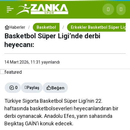
Basketbol Süper Ligi’nde
+
-
0
derbi heyecanı:
Haberler
Basketbol
Erkekler Basketbol Süper Ligi
Basketbol Süper Ligi’nde derbi
heyecanı:
14 Mart 2026, 11:31
yayınlandı
Beğen
0
Paylaş
Türkiye Sigorta Basketbol Süper Ligi’nin 22.
haftasında basketbolseverleri heyecanlandıran bir
derbi oynanacak. Anadolu Efes, yarın sahasında
Beşiktaş GAİN’i konuk edecek.