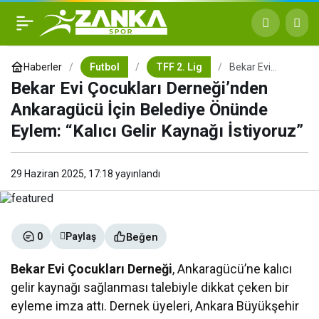
Bekar Evi Çocukları
+
-
0
Derneği’nden Ankaragücü
Haberler
Futbol
TFF 2. Lig
Bekar Evi
Çocukları
Bekar Evi Çocukları Derneği’nden
Derneği’nden
İçin Belediye Önünde
Ankaragücü
Ankaragücü İçin Belediye Önünde
İçin Belediye
Önünde Eylem:
Eylem: “Kalıcı Gelir Kaynağı İstiyoruz”
“Kalıcı Gelir
Eylem: “Kalıcı Gelir Kaynağı
Kaynağı
İstiyoruz”
29 Haziran 2025, 17:18
yayınlandı
İstiyoruz”
Beğen
0
Paylaş
Bekar Evi Çocukları Derneği
, Ankaragücü’ne kalıcı
gelir kaynağı sağlanması talebiyle dikkat çeken bir
eyleme imza attı. Dernek üyeleri, Ankara Büyükşehir