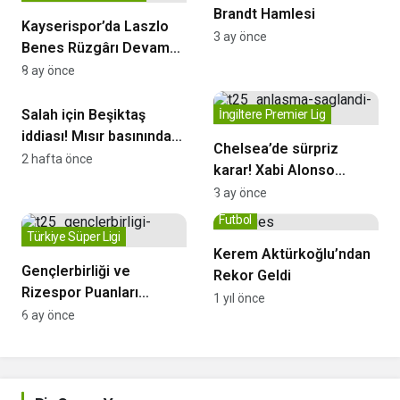
Brandt Hamlesi
Kayserispor’da Laszlo
3 ay önce
Benes Rüzgârı Devam
Ediyor
8 ay önce
Futbol
Salah için Beşiktaş
İngiltere Premier Lig
iddiası! Mısır basınından
Chelsea’de sürpriz
flaş transfer açıklaması
2 hafta önce
karar! Xabi Alonso
dönemi başlıyor
3 ay önce
Futbol
Türkiye Süper Ligi
Kerem Aktürkoğlu’ndan
Gençlerbirliği ve
Rekor Geldi
Rizespor Puanları
1 yıl önce
Paylaştı
6 ay önce