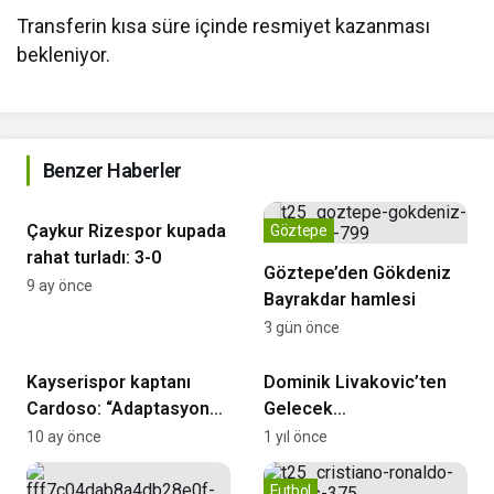
Transferin kısa süre içinde resmiyet kazanması
bekleniyor.
Benzer Haberler
Çaykur Rizespor
Çaykur Rizespor kupada
Göztepe
rahat turladı: 3-0
Göztepe’den Gökdeniz
9 ay önce
Bayrakdar hamlesi
3 gün önce
Zecorner Kayserispor
Fenerbahçe
Kayserispor kaptanı
Dominik Livakovic’ten
Cardoso: “Adaptasyon
Gelecek
süreci tamamlanınca iyi
Spekülasyonlarına Yanıt:
10 ay önce
1 yıl önce
bir ekip olacağız”
Odak Noktam
Fenerbahçe
Futbol