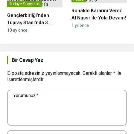
Türkiye Süper Ligi
Ronaldo Kararını Verdi:
Gençlerbirliği’nden
Al Nassr ile Yola Devam!
Tüpraş Stadı’nda 3
1 yıl önce
Dakikada Geri Döndü:
10 ay önce
Beşiktaş’ı 2-1 Yendi
Bir Cevap Yaz
E-posta adresiniz yayınlanmayacak.
Gerekli alanlar
*
ile
işaretlenmişlerdir
Yorumunuz
*