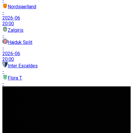
-
Nordsjaelland
-
2026-06
20:00
Zalgiris
-
Hajduk Split
-
2026-06
20:00
Inter Escaldes
-
Flora T.
-
USD
42,97
%0.080
EURO
50,62
%0.030
GBP
58,03
%0.050
BIST
11.261,52
%0.37