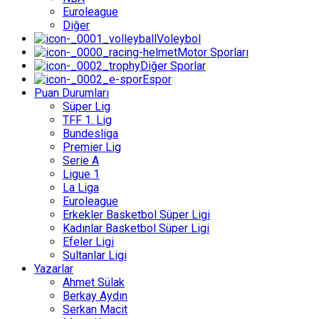
Euroleague
Diğer
Voleybol
Motor Sporları
Diğer Sporlar
Espor
Puan Durumları
Süper Lig
TFF 1. Lig
Bundesliga
Premier Lig
Serie A
Ligue 1
La Liga
Euroleague
Erkekler Basketbol Süper Ligi
Kadınlar Basketbol Süper Ligi
Efeler Ligi
Sultanlar Ligi
Yazarlar
Ahmet Sülak
Berkay Aydın
Serkan Macit