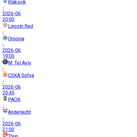
Klaksvik
-
2026-06
20:00
Lincoln Red
-
Omonia
-
2026-06
19:00
M. Tel Aviv
-
CSKA Sofya
-
2026-06
20:45
PAOK
-
Anderlecht
-
2026-06
21:00
Thun