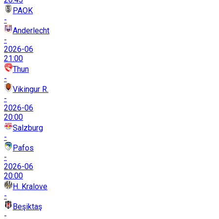
PAOK
-
Anderlecht
-
2026-06
21:00
Thun
-
Vikingur R.
-
2026-06
20:00
Salzburg
-
Pafos
-
2026-06
20:00
H. Kralove
-
Beşiktaş
-