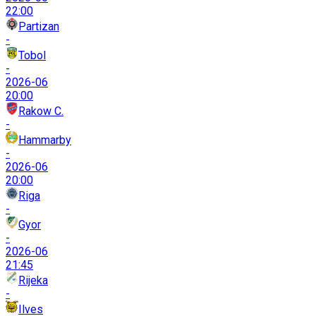
22:00
Partizan
-
Tobol
-
2026-06
20:00
Rakow C.
-
Hammarby
-
2026-06
20:00
Riga
-
Gyor
-
2026-06
21:45
Rijeka
-
Ilves