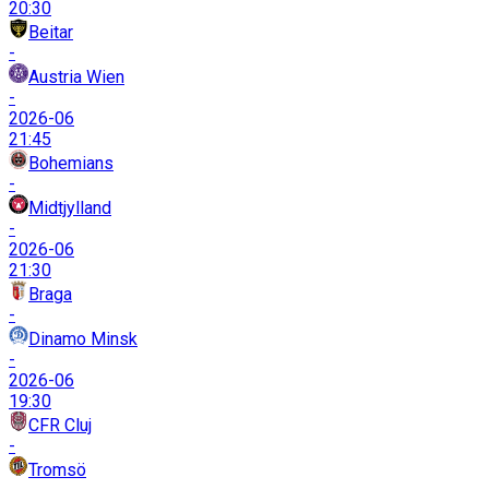
20:30
Beitar
-
Austria Wien
-
2026-06
21:45
Bohemians
-
Midtjylland
-
2026-06
21:30
Braga
-
Dinamo Minsk
-
2026-06
19:30
CFR Cluj
-
Tromsö