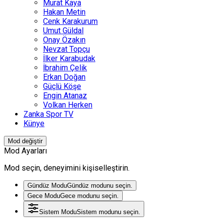
Murat Kaya
Hakan Metin
Cenk Karakurum
Umut Güldal
Onay Özakın
Nevzat Topçu
İlker Karabudak
İbrahim Çelik
Erkan Doğan
Güçlü Köşe
Engin Atanaz
Volkan Herken
Zanka Spor TV
Künye
Mod değiştir
Mod Ayarları
Mod seçin, deneyimini kişiselleştirin.
Gündüz Modu
Gündüz modunu seçin.
Gece Modu
Gece modunu seçin.
Sistem Modu
Sistem modunu seçin.