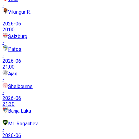
-
Vikingur R.
-
2026-06
20:00
Salzburg
-
Pafos
-
2026-06
21:00
Ajax
-
Shelbourne
-
2026-06
21:30
Banja Luka
-
ML Rogachev
-
2026-06