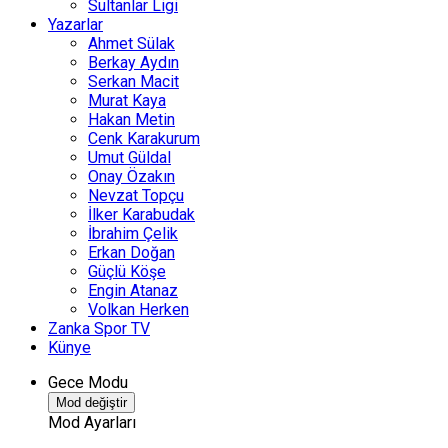
Sultanlar Ligi
Yazarlar
Ahmet Sülak
Berkay Aydın
Serkan Macit
Murat Kaya
Hakan Metin
Cenk Karakurum
Umut Güldal
Onay Özakın
Nevzat Topçu
İlker Karabudak
İbrahim Çelik
Erkan Doğan
Güçlü Köşe
Engin Atanaz
Volkan Herken
Zanka Spor TV
Künye
Gece Modu
Mod değiştir
Mod Ayarları