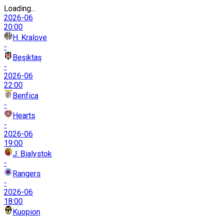
Loading...
2026-06
20:00
H. Kralove
-
Beşiktaş
-
2026-06
22:00
Benfica
-
Hearts
-
2026-06
19:00
J. Bialystok
-
Rangers
-
2026-06
18:00
Kuopion