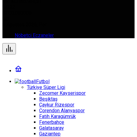
GR. ALTIN
5.966,21
%0.22
BTC
0,000000
%0
6 Ağustos 2026, Per
Nöbetçi Eczaneler
Futbol
Türkiye Süper Ligi
Zecorner Kayserispor
Beşiktaş
Çaykur Rizespor
Corendon Alanyaspor
Fatih Karagümrük
Fenerbahçe
Galatasaray
Gaziantep