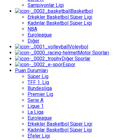
Şampiyonlar Ligi
Basketbol
Erkekler Basketbol Süper Ligi
Kadınlar Basketbol Süper Ligi
NBA
Euroleague
Diğer
Voleybol
Motor Sporları
Diğer Sporlar
Espor
Puan Durumları
Süper Lig
TFF 1. Lig
Bundesliga
Premier Lig
Serie A
Ligue 1
La Liga
Euroleague
Erkekler Basketbol Süper Ligi
Kadınlar Basketbol Süper Ligi
Efeler Ligi