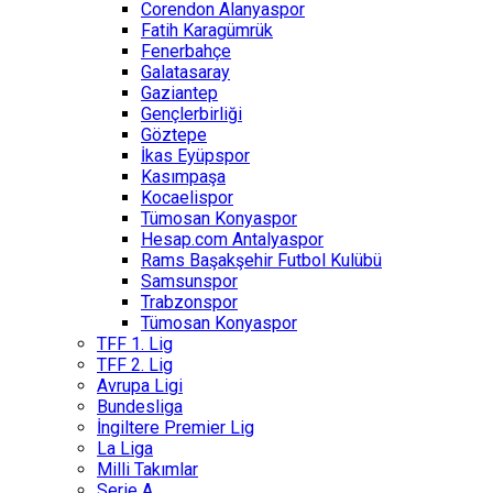
Corendon Alanyaspor
Fatih Karagümrük
Fenerbahçe
Galatasaray
Gaziantep
Gençlerbirliği
Göztepe
İkas Eyüpspor
Kasımpaşa
Kocaelispor
Tümosan Konyaspor
Hesap.com Antalyaspor
Rams Başakşehir Futbol Kulübü
Samsunspor
Trabzonspor
Tümosan Konyaspor
TFF 1. Lig
TFF 2. Lig
Avrupa Ligi
Bundesliga
İngiltere Premier Lig
La Liga
Milli Takımlar
Serie A