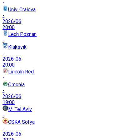
-
Univ. Craiova
-
2026-06
20:00
Lech Poznan
-
Klaksvik
-
2026-06
20:00
Lincoln Red
-
Omonia
-
2026-06
19:00
M. Tel Aviv
-
CSKA Sofya
-
2026-06
20:45