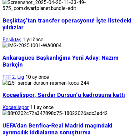
Beşiktaş’tan transfer operasyonu! İşte listedeki
yıldızlar
Beşiktaş
1 yıl önce
Ankaragücü Başkanlığına Yeni Aday: Nazım
Barkçin
TFF 2. Lig
10 ay önce
Kocaelispor, Serdar Dursun’u kadrosuna kattı
Kocaelispor
11 ay önce
UEFA’dan Benfica-Real Madrid maçındaki
ayrımcılık iddialarına soruşturma