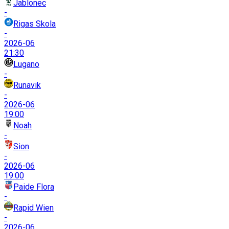
Jablonec
-
Rigas Skola
-
2026-06
21:30
Lugano
-
Runavik
-
2026-06
19:00
Noah
-
Sion
-
2026-06
19:00
Paide Flora
-
Rapid Wien
-
2026-06