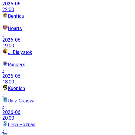
2026-06
22:00
Benfica
-
Hearts
-
2026-06
19:00
J. Bialystok
-
Rangers
-
2026-06
18:00
Kuopion
-
Univ. Craiova
-
2026-06
20:00
Lech Poznan
-