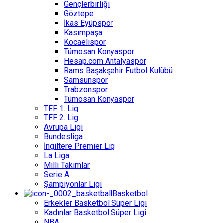
Gençlerbirliği
Göztepe
İkas Eyüpspor
Kasımpaşa
Kocaelispor
Tümosan Konyaspor
Hesap.com Antalyaspor
Rams Başakşehir Futbol Kulübü
Samsunspor
Trabzonspor
Tümosan Konyaspor
TFF 1. Lig
TFF 2. Lig
Avrupa Ligi
Bundesliga
İngiltere Premier Lig
La Liga
Milli Takımlar
Serie A
Şampiyonlar Ligi
Basketbol
Erkekler Basketbol Süper Ligi
Kadınlar Basketbol Süper Ligi
NBA