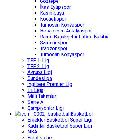
Göztepe
İkas Eyüpspor
Kasımpaşa
Kocaelispor
Tümosan Konyaspor
Hesap.com Antalyaspor
Rams Başakşehir Futbol Kulübü
Samsunspor
Trabzonspor
Tümosan Konyaspor
TFF 1. Lig
TFF 2. Lig
Avrupa Ligi
Bundesliga
İngiltere Premier Lig
La Liga
Milli Takımlar
Serie A
Şampiyonlar Ligi
Basketbol
Erkekler Basketbol Süper Ligi
Kadınlar Basketbol Süper Ligi
NBA
Euroleague