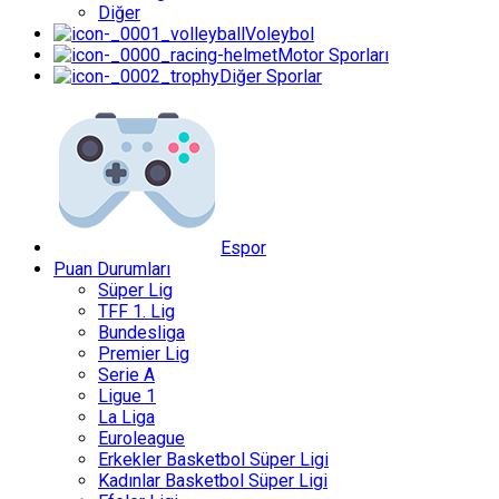
Diğer
Voleybol
Motor Sporları
Diğer Sporlar
Espor
Puan Durumları
Süper Lig
TFF 1. Lig
Bundesliga
Premier Lig
Serie A
Ligue 1
La Liga
Euroleague
Erkekler Basketbol Süper Ligi
Kadınlar Basketbol Süper Ligi