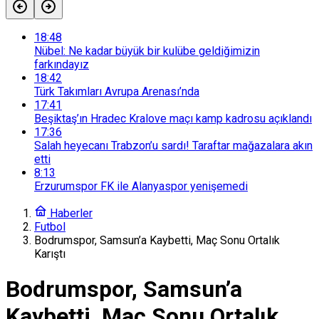
18:48
Nübel: Ne kadar büyük bir kulübe geldiğimizin
farkındayız
18:42
Türk Takımları Avrupa Arenası’nda
17:41
Beşiktaş’ın Hradec Kralove maçı kamp kadrosu açıklandı
17:36
Salah heyecanı Trabzon’u sardı! Taraftar mağazalara akın
etti
8:13
Erzurumspor FK ile Alanyaspor yenişemedi
Haberler
Futbol
Bodrumspor, Samsun’a Kaybetti, Maç Sonu Ortalık
Karıştı
Bodrumspor, Samsun’a
Kaybetti, Maç Sonu Ortalık