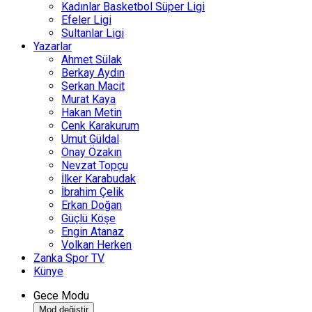
Kadınlar Basketbol Süper Ligi
Efeler Ligi
Sultanlar Ligi
Yazarlar
Ahmet Sülak
Berkay Aydın
Serkan Macit
Murat Kaya
Hakan Metin
Cenk Karakurum
Umut Güldal
Onay Özakın
Nevzat Topçu
İlker Karabudak
İbrahim Çelik
Erkan Doğan
Güçlü Köşe
Engin Atanaz
Volkan Herken
Zanka Spor TV
Künye
Gece Modu
Mod değiştir