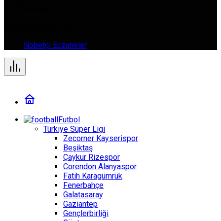
BTC
0,000000
%0
7 Ağustos 2026, Cum
Nöbetçi Eczaneler
Futbol
Türkiye Süper Ligi
Zecorner Kayserispor
Beşiktaş
Çaykur Rizespor
Corendon Alanyaspor
Fatih Karagümrük
Fenerbahçe
Galatasaray
Gaziantep
Gençlerbirliği