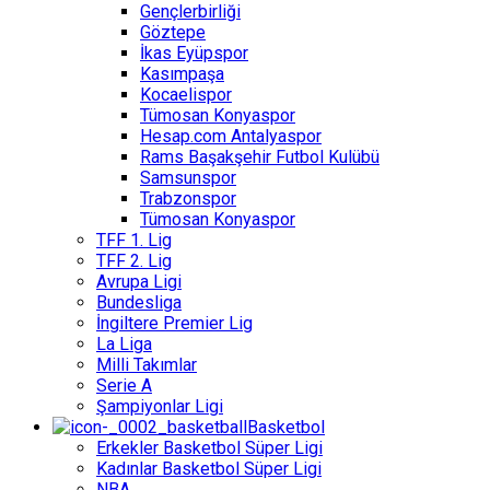
Gençlerbirliği
Göztepe
İkas Eyüpspor
Kasımpaşa
Kocaelispor
Tümosan Konyaspor
Hesap.com Antalyaspor
Rams Başakşehir Futbol Kulübü
Samsunspor
Trabzonspor
Tümosan Konyaspor
TFF 1. Lig
TFF 2. Lig
Avrupa Ligi
Bundesliga
İngiltere Premier Lig
La Liga
Milli Takımlar
Serie A
Şampiyonlar Ligi
Basketbol
Erkekler Basketbol Süper Ligi
Kadınlar Basketbol Süper Ligi
NBA