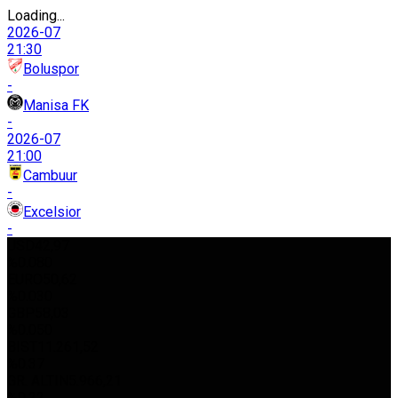
Loading...
2026-07
21:30
Boluspor
-
Manisa FK
-
2026-07
21:00
Cambuur
-
Excelsior
-
USD
42,97
%0.080
EURO
50,62
%0.030
GBP
58,03
%0.050
BIST
11.261,52
%0.37
GR. ALTIN
5.966,21
%0.22