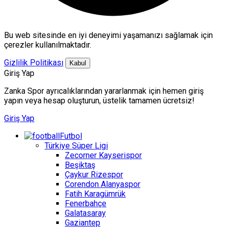
Bu web sitesinde en iyi deneyimi yaşamanızı sağlamak için
çerezler kullanılmaktadır.
Gizlilik Politikası
Kabul
Giriş Yap
Zanka Spor ayrıcalıklarından yararlanmak için hemen giriş
yapın veya hesap oluşturun, üstelik tamamen ücretsiz!
Giriş Yap
Futbol
Türkiye Süper Ligi
Zecorner Kayserispor
Beşiktaş
Çaykur Rizespor
Corendon Alanyaspor
Fatih Karagümrük
Fenerbahçe
Galatasaray
Gaziantep