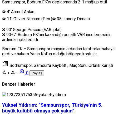
Samsunspor, Bodrum FK’yı deplasmanda 2-1 mağlup etti!
⚽️ 4′ Ahmet Aslan
⚽️ 11′ Olivier Ntcham (Pen.)⚽️ 38′ Landry Dimata
❌ 90′ George Puscas (VAR iptal)
❌ 90+7′ Bodrum FK’nın kazandığı penaltı VAR incelemesinin
ardından iptal edildi.
Bodrum FK – Samsunspor maçının ardından taraftarlar sahaya
girdi ve hakem Yasin Kol’un olduğu bölgeye koştular.
Bodrumspor, Samsun’a Kaybetti, Maç Sonu Ortalık Karıştı
+
-
0
Paylaş
Benzer Haberler
Yüksel Yıldırım: “Samsunspor, Türkiye’nin 5.
büyük kulübü olmaya çok yakın”