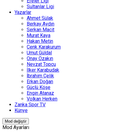
Efeler Ligi
Sultanlar Ligi
Yazarlar
Ahmet Sülak
Berkay Aydın
Serkan Macit
Murat Kaya
Hakan Metin
Cenk Karakurum
Umut Güldal
Onay Özakın
Nevzat Topçu
İlker Karabudak
İbrahim Çelik
Erkan Doğan
Güçlü Köşe
Engin Atanaz
Volkan Herken
Zanka Spor TV
Künye
Mod değiştir
Mod Ayarları