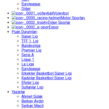
Euroleague
Diğer
Voleybol
Motor Sporları
Diğer Sporlar
Espor
Puan Durumları
Süper Lig
TFF 1. Lig
Bundesliga
Premier Lig
Serie A
Ligue 1
La Liga
Euroleague
Erkekler Basketbol Süper Ligi
Kadınlar Basketbol Süper Ligi
Efeler Ligi
Sultanlar Ligi
Yazarlar
Ahmet Sülak
Berkay Aydın
Serkan Macit