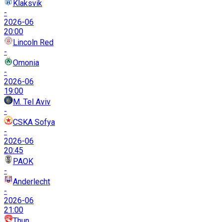
Klaksvik
-
2026-06
20:00
Lincoln Red
-
Omonia
-
2026-06
19:00
M. Tel Aviv
-
CSKA Sofya
-
2026-06
20:45
PAOK
-
Anderlecht
-
2026-06
21:00
Thun