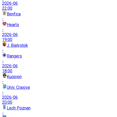
2026-06
22:00
Benfica
-
Hearts
-
2026-06
19:00
J. Bialystok
-
Rangers
-
2026-06
18:00
Kuopion
-
Univ. Craiova
-
2026-06
20:00
Lech Poznan
-