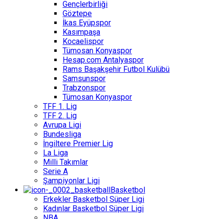
Gençlerbirliği
Göztepe
İkas Eyüpspor
Kasımpaşa
Kocaelispor
Tümosan Konyaspor
Hesap.com Antalyaspor
Rams Başakşehir Futbol Kulübü
Samsunspor
Trabzonspor
Tümosan Konyaspor
TFF 1. Lig
TFF 2. Lig
Avrupa Ligi
Bundesliga
İngiltere Premier Lig
La Liga
Milli Takımlar
Serie A
Şampiyonlar Ligi
Basketbol
Erkekler Basketbol Süper Ligi
Kadınlar Basketbol Süper Ligi
NBA