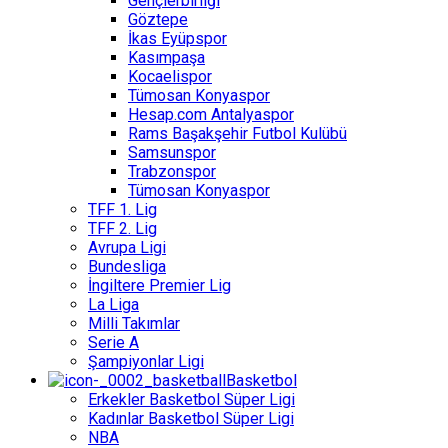
Gençlerbirliği
Göztepe
İkas Eyüpspor
Kasımpaşa
Kocaelispor
Tümosan Konyaspor
Hesap.com Antalyaspor
Rams Başakşehir Futbol Kulübü
Samsunspor
Trabzonspor
Tümosan Konyaspor
TFF 1. Lig
TFF 2. Lig
Avrupa Ligi
Bundesliga
İngiltere Premier Lig
La Liga
Milli Takımlar
Serie A
Şampiyonlar Ligi
Basketbol
Erkekler Basketbol Süper Ligi
Kadınlar Basketbol Süper Ligi
NBA