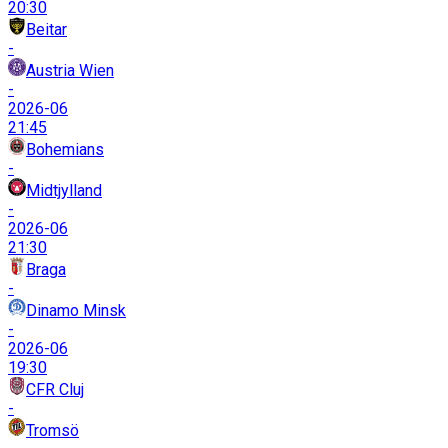
20:30
Beitar
-
Austria Wien
-
2026-06
21:45
Bohemians
-
Midtjylland
-
2026-06
21:30
Braga
-
Dinamo Minsk
-
2026-06
19:30
CFR Cluj
-
Tromsö