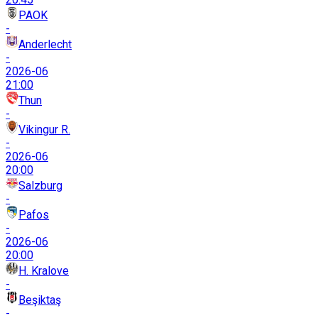
PAOK
-
Anderlecht
-
2026-06
21:00
Thun
-
Vikingur R.
-
2026-06
20:00
Salzburg
-
Pafos
-
2026-06
20:00
H. Kralove
-
Beşiktaş
-