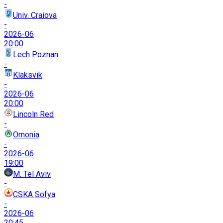
-
Univ. Craiova
-
2026-06
20:00
Lech Poznan
-
Klaksvik
-
2026-06
20:00
Lincoln Red
-
Omonia
-
2026-06
19:00
M. Tel Aviv
-
CSKA Sofya
-
2026-06
20:45