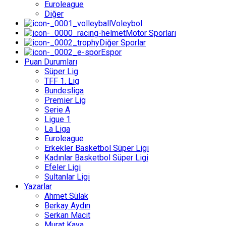
Euroleague
Diğer
Voleybol
Motor Sporları
Diğer Sporlar
Espor
Puan Durumları
Süper Lig
TFF 1. Lig
Bundesliga
Premier Lig
Serie A
Ligue 1
La Liga
Euroleague
Erkekler Basketbol Süper Ligi
Kadınlar Basketbol Süper Ligi
Efeler Ligi
Sultanlar Ligi
Yazarlar
Ahmet Sülak
Berkay Aydın
Serkan Macit
Murat Kaya