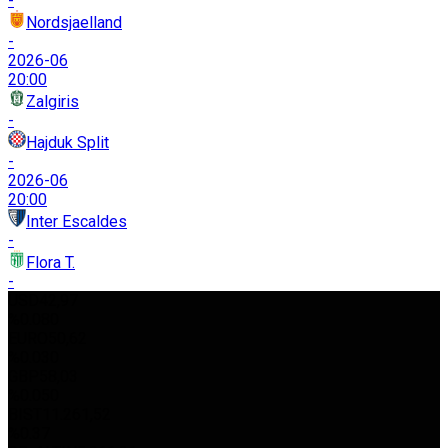
-
Nordsjaelland
-
2026-06
20:00
Zalgiris
-
Hajduk Split
-
2026-06
20:00
Inter Escaldes
-
Flora T.
-
USD
42,97
%0.080
EURO
50,62
%0.030
GBP
58,03
%0.050
BIST
11.261,52
%0.37