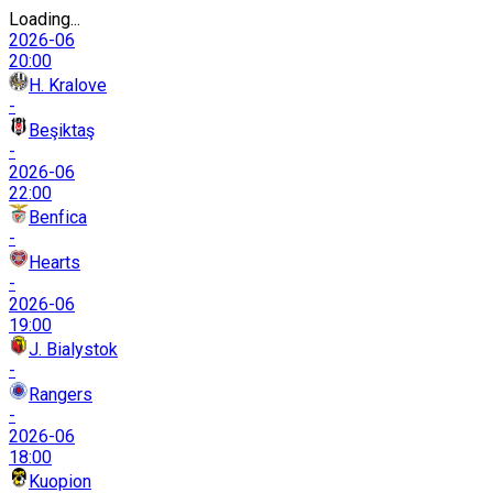
Loading...
2026-06
20:00
H. Kralove
-
Beşiktaş
-
2026-06
22:00
Benfica
-
Hearts
-
2026-06
19:00
J. Bialystok
-
Rangers
-
2026-06
18:00
Kuopion