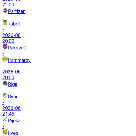
22:00
Partizan
-
Tobol
-
2026-06
20:00
Rakow C.
-
Hammarby
-
2026-06
20:00
Riga
-
Gyor
-
2026-06
21:45
Rijeka
-
Ilves