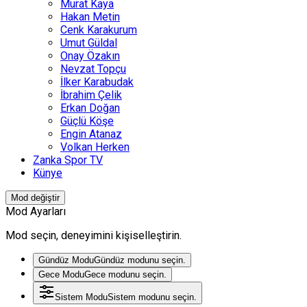
Murat Kaya
Hakan Metin
Cenk Karakurum
Umut Güldal
Onay Özakın
Nevzat Topçu
İlker Karabudak
İbrahim Çelik
Erkan Doğan
Güçlü Köşe
Engin Atanaz
Volkan Herken
Zanka Spor TV
Künye
Mod değiştir
Mod Ayarları
Mod seçin, deneyimini kişiselleştirin.
Gündüz Modu
Gündüz modunu seçin.
Gece Modu
Gece modunu seçin.
Sistem Modu
Sistem modunu seçin.