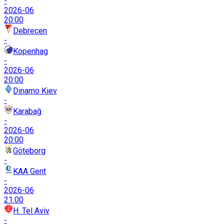
-
2026-06
20:00
Debrecen
-
Kopenhag
-
2026-06
20:00
Dinamo Kiev
-
Karabağ
-
2026-06
20:00
Göteborg
-
KAA Gent
-
2026-06
21:00
H. Tel Aviv
-