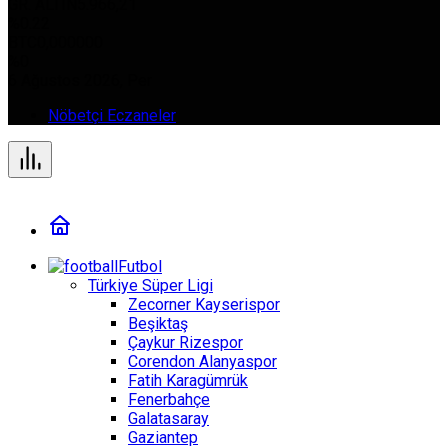
GR. ALTIN
5.966,21
%0.22
BTC
0,000000
%0
6 Ağustos 2026, Per
Nöbetçi Eczaneler
Futbol
Türkiye Süper Ligi
Zecorner Kayserispor
Beşiktaş
Çaykur Rizespor
Corendon Alanyaspor
Fatih Karagümrük
Fenerbahçe
Galatasaray
Gaziantep