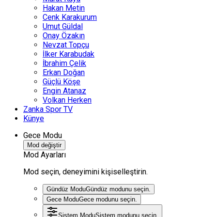
Hakan Metin
Cenk Karakurum
Umut Güldal
Onay Özakın
Nevzat Topçu
İlker Karabudak
İbrahim Çelik
Erkan Doğan
Güçlü Köşe
Engin Atanaz
Volkan Herken
Zanka Spor TV
Künye
Gece Modu
Mod değiştir
Mod Ayarları
Mod seçin, deneyimini kişiselleştirin.
Gündüz Modu
Gündüz modunu seçin.
Gece Modu
Gece modunu seçin.
Sistem Modu
Sistem modunu seçin.