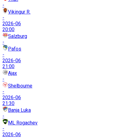
-
Vikingur R.
-
2026-06
20:00
Salzburg
-
Pafos
-
2026-06
21:00
Ajax
-
Shelbourne
-
2026-06
21:30
Banja Luka
-
ML Rogachev
-
2026-06