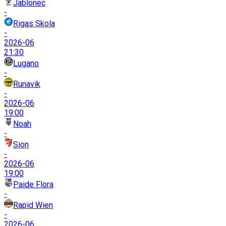
Jablonec
-
Rigas Skola
-
2026-06
21:30
Lugano
-
Runavik
-
2026-06
19:00
Noah
-
Sion
-
2026-06
19:00
Paide Flora
-
Rapid Wien
-
2026-06