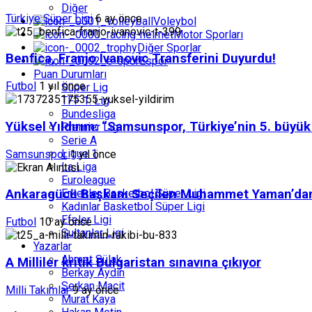
Diğer
Türkiye Süper Ligi
6 ay önce
Voleybol
Motor Sporları
Diğer Sporlar
Benfica, Franjo Ivanovic Transferini Duyurdu!
Espor
Puan Durumları
Futbol
1 yıl önce
Süper Lig
TFF 1. Lig
Bundesliga
Yüksel Yıldırım: “Samsunspor, Türkiye’nin 5. büyü
Premier Lig
Serie A
Ligue 1
Samsunspor
1 yıl önce
La Liga
Euroleague
Erkekler Basketbol Süper Ligi
Ankaragücü Başkanı Seçilen Muhammet Yaman’dan İl
Kadınlar Basketbol Süper Ligi
Efeler Ligi
Futbol
10 ay önce
Sultanlar Ligi
Yazarlar
Ahmet Sülak
A Milliler kritik Bulgaristan sınavına çıkıyor
Berkay Aydın
Serkan Macit
Milli Takımlar
9 ay önce
Murat Kaya