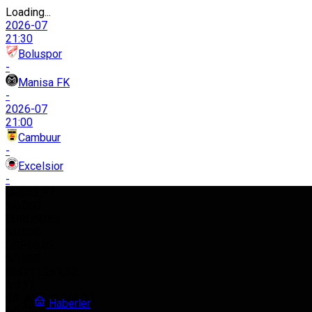
Loading...
2026-07
21:30
Boluspor
-
Manisa FK
-
2026-07
21:00
Cambuur
-
Excelsior
-
USD
42,97
%0.080
EURO
50,62
%0.030
GBP
58,03
%0.050
BIST
11.261,52
%0.37
GR. ALTIN
5.966,21
Haberler
%0.22