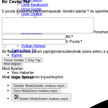
Hakan Metin
Bir Cevap Yaz
Cenk Karakurum
Umut Güldal
E-posta adresiniz yayınlanmayacak.
Gerekli alanlar
*
ile işaretl
Onay Özakın
Nevzat Topçu
İlker Karabudak
İbrahim Çelik
Yorumu
Erkan Doğan
Ad
*
Güçlü Köşe
Engin Atanaz
E-Posta
*
Volkan Herken
Zanka Spor TV
Bir dahaki sefere yorum yaptığımda kullanılmak üzere adımı, e-
Künye
Yorum Gönder
Giriş Yap
Mod değiştir
Mod Ayarları
Yeni Haberler
Mod seçin, deneyimini kişiselleştirin.
Diğer Sporlar
Gündüz Modu
Gündüz modunu seçin.
Gece Modu
Gece modunu seçin.
Sistem Modu
Sistem modunu seçin.