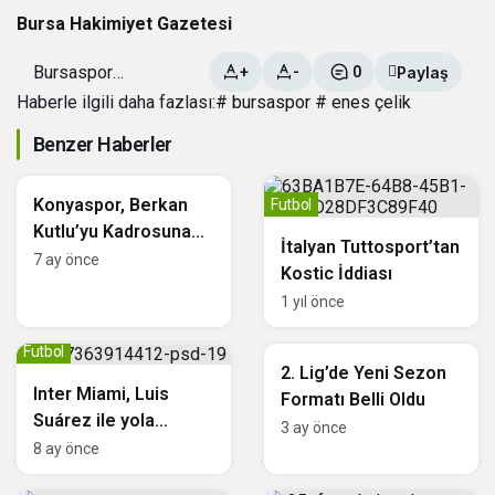
Bursa Hakimiyet Gazetesi
Bursaspor
Paylaş
+
-
0
Başkanı Enes
Haberle ilgili daha fazlası:
# bursaspor
# enes çelik
Çelik,Müze
Çalışmaları
Benzer Haberler
Hakkında Konuştu
Tümosan Konyaspor
Konyaspor, Berkan
Futbol
Kutlu’yu Kadrosuna
İtalyan Tuttosport’tan
Kattı
7 ay önce
Kostic İddiası
1 yıl önce
TFF 2. Lig
Futbol
2. Lig’de Yeni Sezon
Inter Miami, Luis
Formatı Belli Oldu
Suárez ile yola
3 ay önce
devam ediyor
8 ay önce