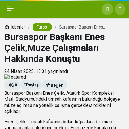
Haberler
Futbol
Bursaspor Başkanı Enes
Çelik,Müze Çalışmaları Hakkında
Bursaspor Başkanı Enes
Konuştu
Çelik,Müze Çalışmaları
Hakkında Konuştu
24 Nisan 2025, 13:31
yayınlandı
Beğen
0
Paylaş
Bursaspor
Başkanı Enes Çelik, Atatürk Spor Kompleksi
Matlı Stadyumu’ndaki timsah kafasının bulunduğu bölgeye
müze açılmasına yönelik çalışma gerçekleştirdiklerini
açıkladı.
Enes Çelik, Timsah kafasının bulunduğu alana bir müze
yapma planları olduğunu söyledi. Bu müzede kupaları da