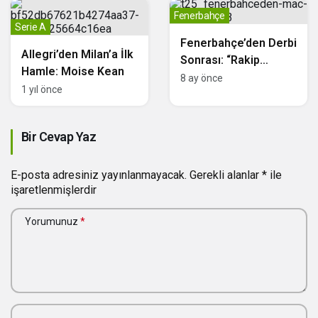
Fenerbahçe
Serie A
Fenerbahçe’den Derbi
Allegri’den Milan’a İlk
Sonrası: “Rakip
Hamle: Moise Kean
Beraberliğe Geldi”
8 ay önce
1 yıl önce
Bir Cevap Yaz
E-posta adresiniz yayınlanmayacak.
Gerekli alanlar
*
ile
işaretlenmişlerdir
Yorumunuz
*