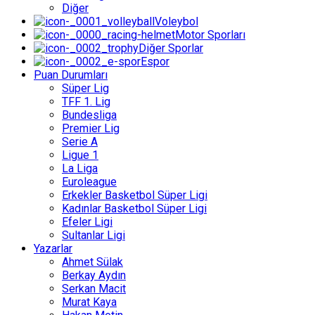
Diğer
Voleybol
Motor Sporları
Diğer Sporlar
Espor
Puan Durumları
Süper Lig
TFF 1. Lig
Bundesliga
Premier Lig
Serie A
Ligue 1
La Liga
Euroleague
Erkekler Basketbol Süper Ligi
Kadınlar Basketbol Süper Ligi
Efeler Ligi
Sultanlar Ligi
Yazarlar
Ahmet Sülak
Berkay Aydın
Serkan Macit
Murat Kaya