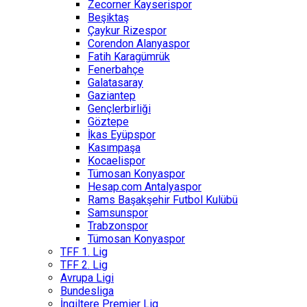
Zecorner Kayserispor
Beşiktaş
Çaykur Rizespor
Corendon Alanyaspor
Fatih Karagümrük
Fenerbahçe
Galatasaray
Gaziantep
Gençlerbirliği
Göztepe
İkas Eyüpspor
Kasımpaşa
Kocaelispor
Tümosan Konyaspor
Hesap.com Antalyaspor
Rams Başakşehir Futbol Kulübü
Samsunspor
Trabzonspor
Tümosan Konyaspor
TFF 1. Lig
TFF 2. Lig
Avrupa Ligi
Bundesliga
İngiltere Premier Lig