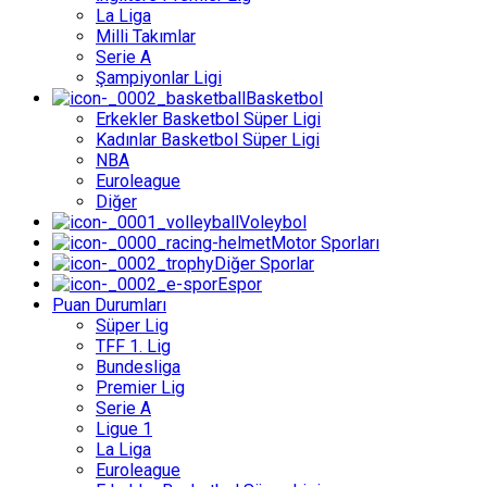
La Liga
Milli Takımlar
Serie A
Şampiyonlar Ligi
Basketbol
Erkekler Basketbol Süper Ligi
Kadınlar Basketbol Süper Ligi
NBA
Euroleague
Diğer
Voleybol
Motor Sporları
Diğer Sporlar
Espor
Puan Durumları
Süper Lig
TFF 1. Lig
Bundesliga
Premier Lig
Serie A
Ligue 1
La Liga
Euroleague