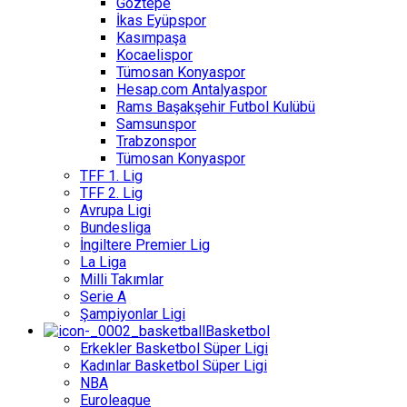
Göztepe
İkas Eyüpspor
Kasımpaşa
Kocaelispor
Tümosan Konyaspor
Hesap.com Antalyaspor
Rams Başakşehir Futbol Kulübü
Samsunspor
Trabzonspor
Tümosan Konyaspor
TFF 1. Lig
TFF 2. Lig
Avrupa Ligi
Bundesliga
İngiltere Premier Lig
La Liga
Milli Takımlar
Serie A
Şampiyonlar Ligi
Basketbol
Erkekler Basketbol Süper Ligi
Kadınlar Basketbol Süper Ligi
NBA
Euroleague