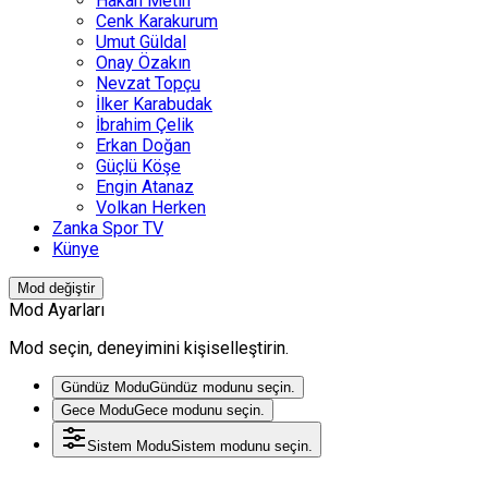
Hakan Metin
Cenk Karakurum
Umut Güldal
Onay Özakın
Nevzat Topçu
İlker Karabudak
İbrahim Çelik
Erkan Doğan
Güçlü Köşe
Engin Atanaz
Volkan Herken
Zanka Spor TV
Künye
Mod değiştir
Mod Ayarları
Mod seçin, deneyimini kişiselleştirin.
Gündüz Modu
Gündüz modunu seçin.
Gece Modu
Gece modunu seçin.
Sistem Modu
Sistem modunu seçin.