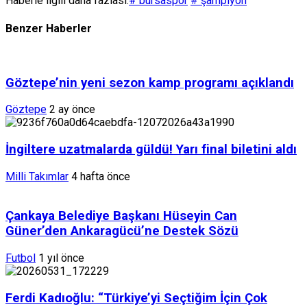
Haberle ilgili daha fazlası:
# bursaspor
# şampiyon
Benzer Haberler
Göztepe’nin yeni sezon kamp programı açıklandı
Göztepe
2 ay önce
İngiltere uzatmalarda güldü! Yarı final biletini aldı
Milli Takımlar
4 hafta önce
Çankaya Belediye Başkanı Hüseyin Can
Güner’den Ankaragücü’ne Destek Sözü
Futbol
1 yıl önce
Ferdi Kadıoğlu: “Türkiye’yi Seçtiğim İçin Çok