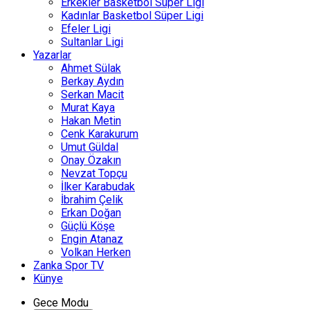
Erkekler Basketbol Süper Ligi
Kadınlar Basketbol Süper Ligi
Efeler Ligi
Sultanlar Ligi
Yazarlar
Ahmet Sülak
Berkay Aydın
Serkan Macit
Murat Kaya
Hakan Metin
Cenk Karakurum
Umut Güldal
Onay Özakın
Nevzat Topçu
İlker Karabudak
İbrahim Çelik
Erkan Doğan
Güçlü Köşe
Engin Atanaz
Volkan Herken
Zanka Spor TV
Künye
Gece Modu