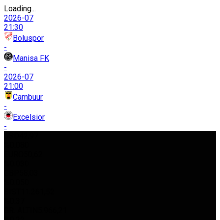
Loading...
2026-07
21:30
Boluspor
-
Manisa FK
-
2026-07
21:00
Cambuur
-
Excelsior
-
USD
42,97
%0.080
EURO
50,62
%0.030
GBP
58,03
%0.050
BIST
11.261,52
%0.37
GR. ALTIN
5.966,21
%0.22