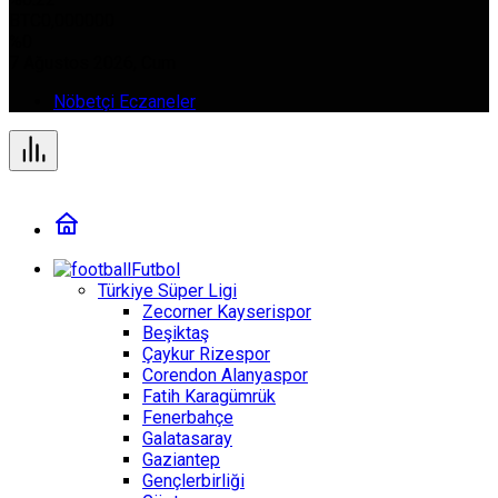
BTC
0,000000
%0
7 Ağustos 2026, Cum
Nöbetçi Eczaneler
Futbol
Türkiye Süper Ligi
Zecorner Kayserispor
Beşiktaş
Çaykur Rizespor
Corendon Alanyaspor
Fatih Karagümrük
Fenerbahçe
Galatasaray
Gaziantep
Gençlerbirliği