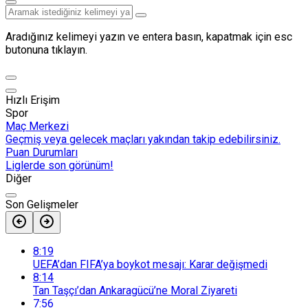
Aradığınız kelimeyi yazın ve entera basın, kapatmak için esc
butonuna tıklayın.
Hızlı Erişim
Spor
Maç Merkezi
Geçmiş veya gelecek maçları yakından takip edebilirsiniz.
Puan Durumları
Liglerde son görünüm!
Diğer
Son Gelişmeler
8:19
UEFA’dan FIFA’ya boykot mesajı: Karar değişmedi
8:14
Tan Taşçı’dan Ankaragücü’ne Moral Ziyareti
7:56