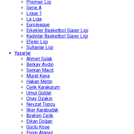
Premier Lig
Serie A
Ligue 1
La Liga
Euroleague
Erkekler Basketbol Süper Ligi
Kadınlar Basketbol Süper Ligi
Efeler Ligi
Sultanlar Ligi
Yazarlar
Ahmet Sülak
Berkay Aydın
Serkan Macit
Murat Kaya
Hakan Metin
Cenk Karakurum
Umut Güldal
Onay Özakın
Nevzat Topçu
İlker Karabudak
İbrahim Çelik
Erkan Doğan
Güçlü Köşe
Engin Atanaz