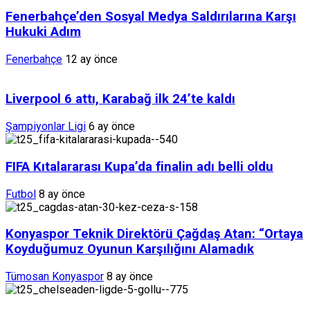
Fenerbahçe’den Sosyal Medya Saldırılarına Karşı
Hukuki Adım
Fenerbahçe
12 ay önce
Liverpool 6 attı, Karabağ ilk 24’te kaldı
Şampiyonlar Ligi
6 ay önce
FIFA Kıtalararası Kupa’da finalin adı belli oldu
Futbol
8 ay önce
Konyaspor Teknik Direktörü Çağdaş Atan: “Ortaya
Koyduğumuz Oyunun Karşılığını Alamadık
Tümosan Konyaspor
8 ay önce