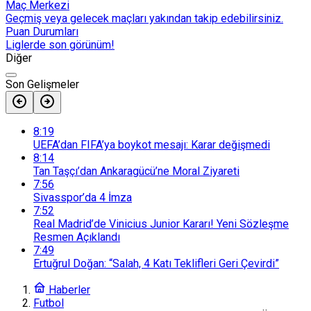
Maç Merkezi
Geçmiş veya gelecek maçları yakından takip edebilirsiniz.
Puan Durumları
Liglerde son görünüm!
Diğer
Son Gelişmeler
8:19
UEFA’dan FIFA’ya boykot mesajı: Karar değişmedi
8:14
Tan Taşçı’dan Ankaragücü’ne Moral Ziyareti
7:56
Sivasspor’da 4 İmza
7:52
Real Madrid’de Vinicius Junior Kararı! Yeni Sözleşme
Resmen Açıklandı
7:49
Ertuğrul Doğan: “Salah, 4 Katı Teklifleri Geri Çevirdi”
Haberler
Futbol