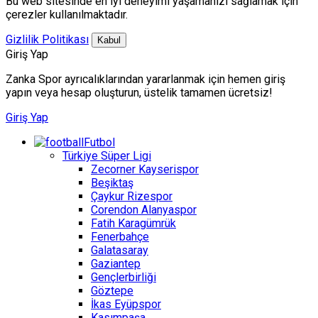
Bu web sitesinde en iyi deneyimi yaşamanızı sağlamak için
çerezler kullanılmaktadır.
Gizlilik Politikası
Kabul
Giriş Yap
Zanka Spor ayrıcalıklarından yararlanmak için hemen giriş
yapın veya hesap oluşturun, üstelik tamamen ücretsiz!
Giriş Yap
Futbol
Türkiye Süper Ligi
Zecorner Kayserispor
Beşiktaş
Çaykur Rizespor
Corendon Alanyaspor
Fatih Karagümrük
Fenerbahçe
Galatasaray
Gaziantep
Gençlerbirliği
Göztepe
İkas Eyüpspor
Kasımpaşa