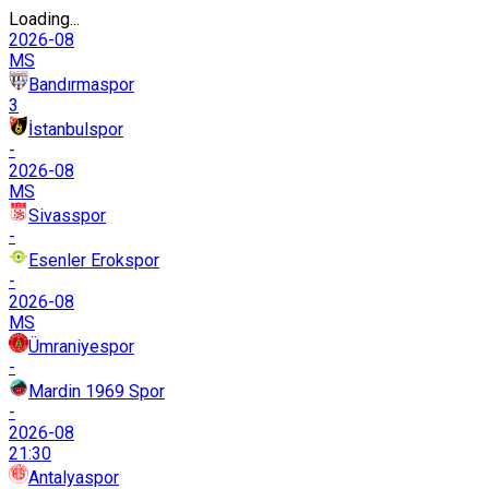
Loading...
2026-08
MS
Bandırmaspor
3
İstanbulspor
-
2026-08
MS
Sivasspor
-
Esenler Erokspor
-
2026-08
MS
Ümraniyespor
-
Mardin 1969 Spor
-
2026-08
21:30
Antalyaspor