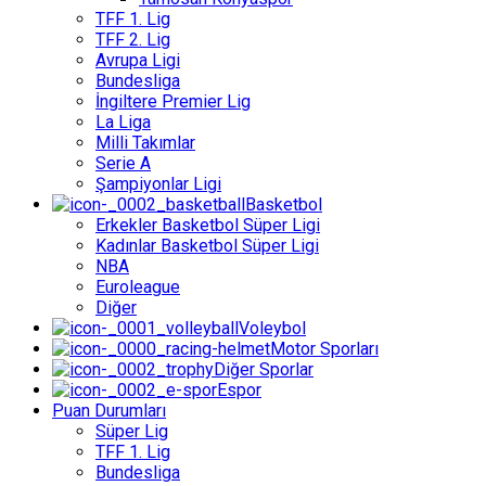
TFF 1. Lig
TFF 2. Lig
Avrupa Ligi
Bundesliga
İngiltere Premier Lig
La Liga
Milli Takımlar
Serie A
Şampiyonlar Ligi
Basketbol
Erkekler Basketbol Süper Ligi
Kadınlar Basketbol Süper Ligi
NBA
Euroleague
Diğer
Voleybol
Motor Sporları
Diğer Sporlar
Espor
Puan Durumları
Süper Lig
TFF 1. Lig
Bundesliga