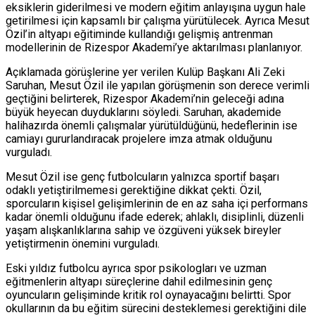
eksiklerin giderilmesi ve modern eğitim anlayışına uygun hale
getirilmesi için kapsamlı bir çalışma yürütülecek. Ayrıca Mesut
Özil’in altyapı eğitiminde kullandığı gelişmiş antrenman
modellerinin de Rizespor Akademi’ye aktarılması planlanıyor.
Açıklamada görüşlerine yer verilen Kulüp Başkanı
Ali Zeki
Saruhan
, Mesut Özil ile yapılan görüşmenin son derece verimli
geçtiğini belirterek, Rizespor Akademi’nin geleceği adına
büyük heyecan duyduklarını söyledi. Saruhan, akademide
halihazırda önemli çalışmalar yürütüldüğünü, hedeflerinin ise
camiayı gururlandıracak projelere imza atmak olduğunu
vurguladı.
Mesut Özil ise genç futbolcuların yalnızca sportif başarı
odaklı yetiştirilmemesi gerektiğine dikkat çekti. Özil,
sporcuların kişisel gelişimlerinin de en az saha içi performans
kadar önemli olduğunu ifade ederek; ahlaklı, disiplinli, düzenli
yaşam alışkanlıklarına sahip ve özgüveni yüksek bireyler
yetiştirmenin önemini vurguladı.
Eski yıldız futbolcu ayrıca spor psikologları ve uzman
eğitmenlerin altyapı süreçlerine dahil edilmesinin genç
oyuncuların gelişiminde kritik rol oynayacağını belirtti. Spor
okullarının da bu eğitim sürecini desteklemesi gerektiğini dile