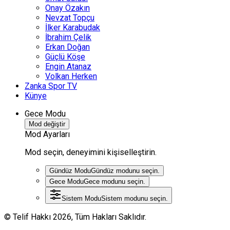
Onay Özakın
Nevzat Topçu
İlker Karabudak
İbrahim Çelik
Erkan Doğan
Güçlü Köşe
Engin Atanaz
Volkan Herken
Zanka Spor TV
Künye
Gece Modu
Mod değiştir
Mod Ayarları
Mod seçin, deneyimini kişiselleştirin.
Gündüz Modu
Gündüz modunu seçin.
Gece Modu
Gece modunu seçin.
Sistem Modu
Sistem modunu seçin.
© Telif Hakkı 2026, Tüm Hakları Saklıdır.