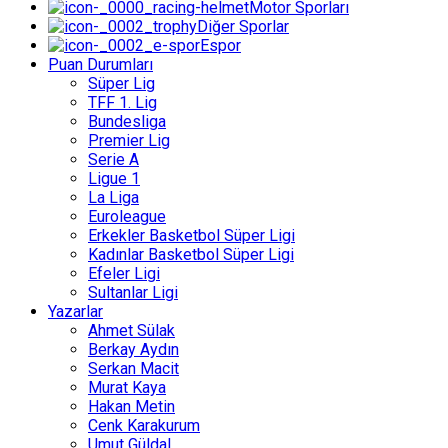
Motor Sporları
Diğer Sporlar
Espor
Puan Durumları
Süper Lig
TFF 1. Lig
Bundesliga
Premier Lig
Serie A
Ligue 1
La Liga
Euroleague
Erkekler Basketbol Süper Ligi
Kadınlar Basketbol Süper Ligi
Efeler Ligi
Sultanlar Ligi
Yazarlar
Ahmet Sülak
Berkay Aydın
Serkan Macit
Murat Kaya
Hakan Metin
Cenk Karakurum
Umut Güldal