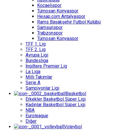
Kocaelispor
Tümosan Konyaspor
Hesap.com Antalyaspor
Rams Başakşehir Futbol Kulübü
Samsunspor
Trabzonspor
Tümosan Konyaspor
TFF 1. Lig
TFF 2. Lig
Avrupa Ligi
Bundesliga
İngiltere Premier Lig
La Liga
Milli Takımlar
Serie A
Şampiyonlar Ligi
Basketbol
Erkekler Basketbol Süper Ligi
Kadınlar Basketbol Süper Ligi
NBA
Euroleague
Diğer
Voleybol