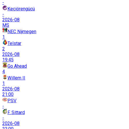
-
Keçiörengücü
-
2026-08
MS
NEC Nijmegen
1
Telstar
2
2026-08
19:45
Go Ahead
4
Willem II
1
2026-08
21:00
PSV
-
F. Sittard
-
2026-08
22:00