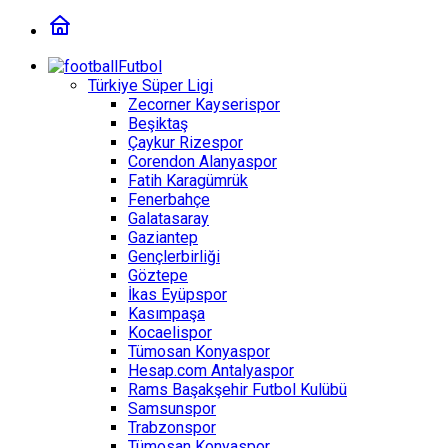
Futbol
Türkiye Süper Ligi
Zecorner Kayserispor
Beşiktaş
Çaykur Rizespor
Corendon Alanyaspor
Fatih Karagümrük
Fenerbahçe
Galatasaray
Gaziantep
Gençlerbirliği
Göztepe
İkas Eyüpspor
Kasımpaşa
Kocaelispor
Tümosan Konyaspor
Hesap.com Antalyaspor
Rams Başakşehir Futbol Kulübü
Samsunspor
Trabzonspor
Tümosan Konyaspor