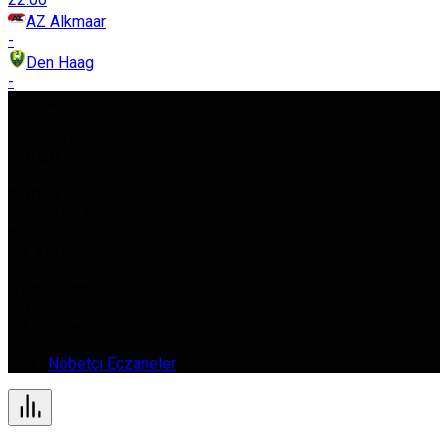
AZ Alkmaar
-
Den Haag
-
USD
42,97
%0.080
EURO
50,62
%0.030
GBP
58,03
%0.050
BIST
11.261,52
%0.37
GR. ALTIN
5.966,21
%0.22
BTC
0,000000
%0
8 Ağustos 2026, Cts
Nöbetçi Eczaneler