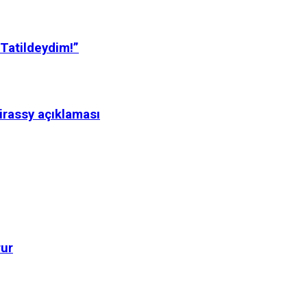
 Tatildeydim!”
irassy açıklaması
rur