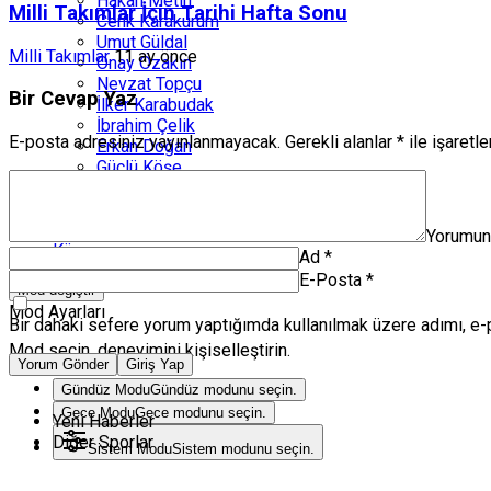
Hakan Metin
Milli Takımlar İçin Tarihi Hafta Sonu
Cenk Karakurum
Umut Güldal
Milli Takımlar
11 ay önce
Onay Özakın
Nevzat Topçu
Bir Cevap Yaz
İlker Karabudak
İbrahim Çelik
E-posta adresiniz yayınlanmayacak.
Gerekli alanlar
*
ile işaretl
Erkan Doğan
Güçlü Köşe
Engin Atanaz
Volkan Herken
Zanka Spor TV
Yorumu
Künye
Ad
*
E-Posta
*
Mod değiştir
Mod Ayarları
Bir dahaki sefere yorum yaptığımda kullanılmak üzere adımı, e-
Mod seçin, deneyimini kişiselleştirin.
Yorum Gönder
Giriş Yap
Gündüz Modu
Gündüz modunu seçin.
Gece Modu
Gece modunu seçin.
Yeni Haberler
Diğer Sporlar
Sistem Modu
Sistem modunu seçin.