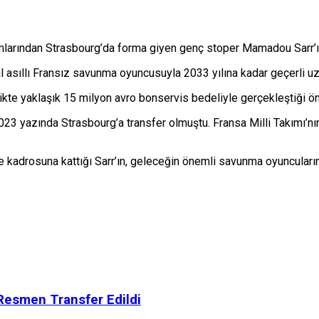
mlarından Strasbourg’da forma giyen genç stoper Mamadou Sarr’ı t
 asıllı Fransız savunma oyuncusuyla 2033 yılına kadar geçerli uz
rlikte yaklaşık 15 milyon avro bonservis bedeliyle gerçekleştiği ö
3 yazında Strasbourg’a transfer olmuştu. Fransa Milli Takımı’nın
e kadrosuna kattığı Sarr’ın, geleceğin önemli savunma oyuncuların
Resmen Transfer Edildi