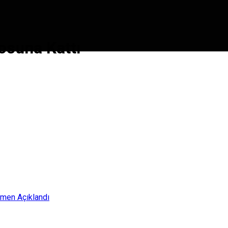
osuna Kattı
smen Açıklandı