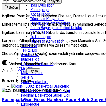
Göztepe
Kopyala
İkas Eyüpspor
Beğen
Kasımpaşa
Kocaelispor
İngiltere Premier Lig ekiplerinden Chelsea, Fransa Ligue 1 takı
Tümosan Konyaspor
Hesap.com Antalyaspor
Londra temsilcisinden yapılan açıklamada, 19 yaşındaki Senegal
Rams Başakşehir Futbol Kulübü
Samsunspor
İngiltere basınına yansıyan haberlerde, transferin bonuslarla bi
Trabzonspor
Kariyerine Olimpik Lyon altyapısında başlayan Mamadou Sarr, 202
Tümosan Konyaspor
sezonda Strasbourg formasıyla 28 resmi maça çıktı.
TFF 1. Lig
TFF 2. Lig
Chelsea’nin altyapıya yaptığı uzun vadeli yatırımlar çerçevesind
Avrupa Ligi
Bundesliga
İngiltere Premier Lig
Chelsea, Mamadou Sarr’ı Kadrosuna Kattı
La Liga
+
-
0
Paylaş
Milli Takımlar
Serie A
Benzer Haberler
Şampiyonlar Ligi
Basketbol
Erkekler Basketbol Süper Ligi
Kadınlar Basketbol Süper Ligi
Kasımpaşa’dan Golcü Hamlesi: Pape Habib Gueye 
NBA
Euroleague