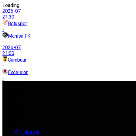
Loading...
2026-07
21:30
Boluspor
-
Manisa FK
-
2026-07
21:00
Cambuur
-
Excelsior
-
USD
42,97
%0.080
EURO
50,62
%0.030
GBP
58,03
%0.050
BIST
11.261,52
%0.37
GR. ALTIN
5.966,21
Haberler
%0.22