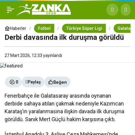
Derbi davasında ilk
+
-
0
duruşma görüldü
Haberler
Futbol
Türkiye Süper Ligi
Galatasa
Derbi davasında ilk duruşma görüldü
27 Mart 2026, 12:33
yayınlandı
Beğen
0
Paylaş
Fenerbahçe
ile
Galatasaray
arasında oynanan
derbide sahaya atılan çakmak nedeniyle
Kazımcan
Karataş
’ın yaralanmasına ilişkin davada ilk duruşma
görüldü. Sanık Mert Güçlü hakim karşısına çıktı.
İstanbul Anadolu 3. Asliye Ceza Mahkemesi’nde