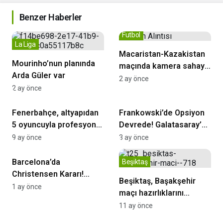
Benzer Haberler
Futbol
La Liga
Macaristan-Kazakistan
Mourinho’nun planında
maçında kamera sahaya
Arda Güler var
düştü
2 ay önce
2 ay önce
Fenerbahçe
Futbol
Fenerbahçe, altyapıdan
Frankowski’de Opsiyon
5 oyuncuyla profesyonel
Devrede! Galatasaray’a
sözleşme imzaladı
Yeni Gelir
9 ay önce
3 ay önce
La Liga
Barcelona’da
Beşiktaş
Christensen Kararı!
Beşiktaş, Başakşehir
Sözleşmesi 2028’e
1 ay önce
maçı hazırlıklarını
Kadar Uzatıldı
sürdürdü
11 ay önce