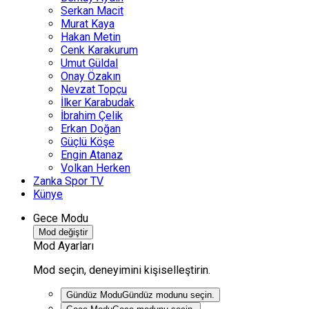
Serkan Macit
Murat Kaya
Hakan Metin
Cenk Karakurum
Umut Güldal
Onay Özakın
Nevzat Topçu
İlker Karabudak
İbrahim Çelik
Erkan Doğan
Güçlü Köşe
Engin Atanaz
Volkan Herken
Zanka Spor TV
Künye
Gece Modu
Mod değiştir
Mod Ayarları
Mod seçin, deneyimini kişiselleştirin.
Gündüz Modu
Gündüz modunu seçin.