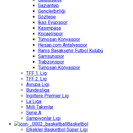
Gaziantep
Gençlerbirliği
Göztepe
İkas Eyüpspor
Kasımpaşa
Kocaelispor
Tümosan Konyaspor
Hesap.com Antalyaspor
Rams Başakşehir Futbol Kulübü
Samsunspor
Trabzonspor
Tümosan Konyaspor
TFF 1. Lig
TFF 2. Lig
Avrupa Ligi
Bundesliga
İngiltere Premier Lig
La Liga
Milli Takımlar
Serie A
Şampiyonlar Ligi
Basketbol
Erkekler Basketbol Süper Ligi