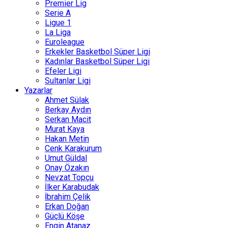
Premier Lig
Serie A
Ligue 1
La Liga
Euroleague
Erkekler Basketbol Süper Ligi
Kadınlar Basketbol Süper Ligi
Efeler Ligi
Sultanlar Ligi
Yazarlar
Ahmet Sülak
Berkay Aydın
Serkan Macit
Murat Kaya
Hakan Metin
Cenk Karakurum
Umut Güldal
Onay Özakın
Nevzat Topçu
İlker Karabudak
İbrahim Çelik
Erkan Doğan
Güçlü Köşe
Engin Atanaz