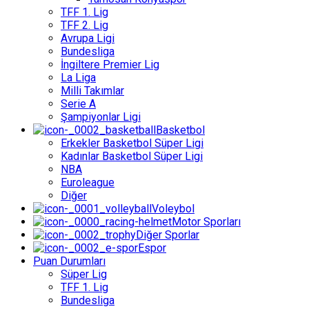
TFF 1. Lig
TFF 2. Lig
Avrupa Ligi
Bundesliga
İngiltere Premier Lig
La Liga
Milli Takımlar
Serie A
Şampiyonlar Ligi
Basketbol
Erkekler Basketbol Süper Ligi
Kadınlar Basketbol Süper Ligi
NBA
Euroleague
Diğer
Voleybol
Motor Sporları
Diğer Sporlar
Espor
Puan Durumları
Süper Lig
TFF 1. Lig
Bundesliga