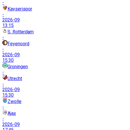
-
Kayserispor
-
2026-09
13:15
S. Rotterdam
-
Feyenoord
-
2026-09
15:30
Groningen
-
Utrecht
-
2026-09
15:30
Zwolle
-
Ajax
-
2026-09
17:45