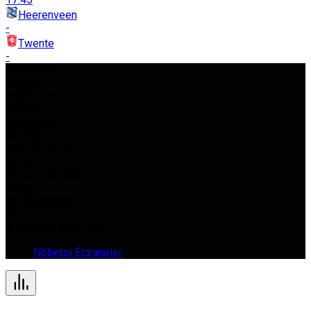
Heerenveen
-
Twente
-
USD
42,97
%0.080
EURO
50,62
%0.030
GBP
58,03
%0.050
BIST
11.261,52
%0.37
GR. ALTIN
5.966,21
%0.22
BTC
0,000000
%0
9 Ağustos 2026, Paz
Nöbetçi Eczaneler