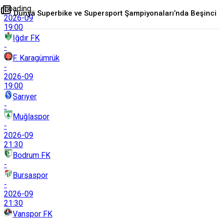
Loading...
Dünya Superbike ve Supersport Şampiyonaları’nda Beşinci
2026-09
19:00
Iğdır FK
Etap Çekya’da Yapılacak
-
F. Karagümrük
-
+
-
0
Paylaş
2026-09
19:00
Sarıyer
-
Muğlaspor
-
2026-09
21:30
Bodrum FK
-
Bursaspor
-
2026-09
21:30
Vanspor FK