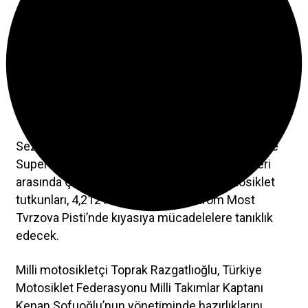
veya linki kopyala
Kopyala
Beğen
Sezonun beşinci durağı olan Dünya Superbike ve
Supersport Şampiyonaları, 16-18 Mayıs tarihleri
arasında Çekya’da gerçekleştirilecek. Motosiklet
tutkunları, 4,212 kilometrelik Autodrom Most
Tvrzova Pisti’nde kıyasıya mücadelelere tanıklık
edecek.
Milli motosikletçi Toprak Razgatlıoğlu, Türkiye
Motosiklet Federasyonu Milli Takımlar Kaptanı
Kenan Sofuoğlu’nun yönetiminde hazırlıklarını