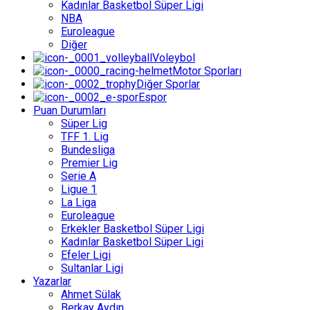
Kadınlar Basketbol Süper Ligi
NBA
Euroleague
Diğer
Voleybol
Motor Sporları
Diğer Sporlar
Espor
Puan Durumları
Süper Lig
TFF 1. Lig
Bundesliga
Premier Lig
Serie A
Ligue 1
La Liga
Euroleague
Erkekler Basketbol Süper Ligi
Kadınlar Basketbol Süper Ligi
Efeler Ligi
Sultanlar Ligi
Yazarlar
Ahmet Sülak
Berkay Aydın