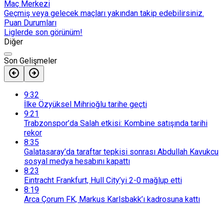
Maç Merkezi
Geçmiş veya gelecek maçları yakından takip edebilirsiniz.
Puan Durumları
Liglerde son görünüm!
Diğer
Son Gelişmeler
9:32
İlke Özyüksel Mihrioğlu tarihe geçti
9:21
Trabzonspor’da Salah etkisi: Kombine satışında tarihi
rekor
8:35
Galatasaray’da taraftar tepkisi sonrası Abdullah Kavukcu
sosyal medya hesabını kapattı
8:23
Eintracht Frankfurt, Hull City’yi 2-0 mağlup etti
8:19
Arca Çorum FK, Markus Karlsbakk’ı kadrosuna kattı