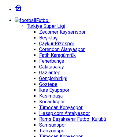
Futbol
Türkiye Süper Ligi
Zecorner Kayserispor
Beşiktaş
Çaykur Rizespor
Corendon Alanyaspor
Fatih Karagümrük
Fenerbahçe
Galatasaray
Gaziantep
Gençlerbirliği
Göztepe
İkas Eyüpspor
Kasımpaşa
Kocaelispor
Tümosan Konyaspor
Hesap.com Antalyaspor
Rams Başakşehir Futbol Kulübü
Samsunspor
Trabzonspor
Tümosan Konyaspor