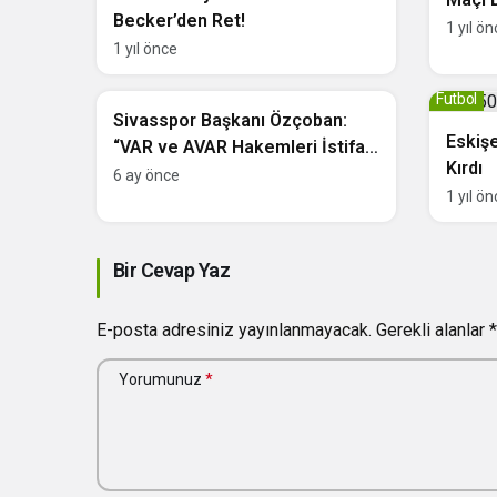
Becker’den Ret!
1 yıl ö
1 yıl önce
TFF 1. Lig
Futbol
Sivasspor Başkanı Özçoban:
Eskiş
“VAR ve AVAR Hakemleri İstifa
Kırdı
Etti”
6 ay önce
1 yıl ö
Bir Cevap Yaz
E-posta adresiniz yayınlanmayacak.
Gerekli alanlar
*
Yorumunuz
*