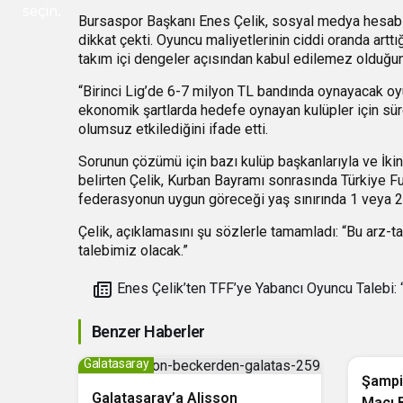
seçin.
Bursaspor Başkanı Enes Çelik, sosyal medya hesabınd
dikkat çekti. Oyuncu maliyetlerinin ciddi oranda art
takım içi dengeler açısından kabul edilemez olduğun
“Birinci Lig’de 6-7 milyon TL bandında oynayacak oyu
ekonomik şartlarda hedefe oynayan kulüpler için sürdü
olumsuz etkilediğini ifade etti.
Sorunun çözümü için bazı kulüp başkanlarıyla ve İkinc
belirten Çelik, Kurban Bayramı sonrasında Türkiye Fu
federasyonun uygun göreceği yaş sınırında 1 veya 2 
Çelik, açıklamasını şu sözlerle tamamladı: “Bu arz-
talebimiz olacak.”
Enes Çelik’ten TFF’ye Yabancı Oyuncu Talebi: “İkinci
Lig’deki Dengesizliği Bozmak Zorundayız”
Benzer Haberler
Futbol
Galatasaray
Şampi
Galatasaray’a Alisson
Maçı 