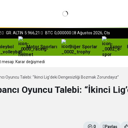
2
GR. ALTIN
5.966,21
BTC
0,000000
8 Ağustos 2026, Cts
oleybol
Motor Sporları
Diğer Sporlar
Espor
t mesajı: Karar değişmedi
ncı Oyuncu Talebi: “İkinci Lig’deki Dengesizliği Bozmak Zorundayız”
ancı Oyuncu Talebi: “İkinci Lig
0
Paylaş