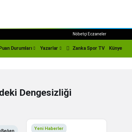
Nöbetçi Eczaneler
Puan Durumları
Yazarlar
Zanka Spor TV
Künye
’deki Dengesizliği
Yeni Haberler
Beğen