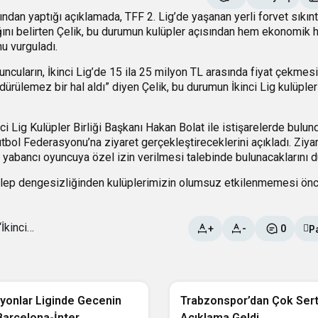
an yaptığı açıklamada, TFF 2. Lig’de yaşanan yerli forvet sıkınt
tığını belirten Çelik, bu durumun kulüpler açısından hem ekonomik
u vurguladı.
ncuların, İkinci Lig’de 15 ila 25 milyon TL arasında fiyat çekmes
rülemez bir hal aldı” diyen Çelik, bu durumun İkinci Lig kulüpler
i Lig Kulüpler Birliği Başkanı Hakan Bolat ile istişarelerde bulund
tbol Federasyonu’na ziyaret gerçekleştireceklerini açıkladı. Ziyar
yabancı oyuncuya özel izin verilmesi talebinde bulunacaklarını d
talep dengesizliğinden kulüplerimizin olumsuz etkilenmemesi önce
P
+
-
0
Trabzonspor
yonlar Liginde Gecenin
Trabzonspor’dan Çok Sert
Barcelona-İnter
Açıklama Geldi