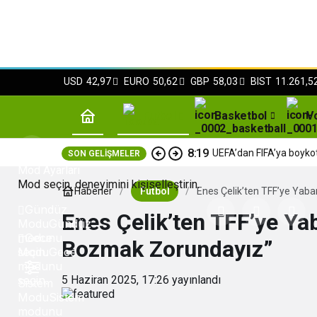
USD
42,97
EURO
50,62
GBP
58,03
BIST
11.261,5
Futbol
Basketbol
V
8:19
UEFA’dan FIFA’ya boyko
SON GELIŞMELER
Mod Ayarları
Mod seçin, deneyimini kişiselleştirin.
Haberler
Futbol
Enes Çelik’ten TFF’ye Yaba
Gündüz
Enes Çelik’ten TFF’ye Yab
Modu
Gündüz
modunu
Gece
Bozmak Zorundayız”
seçin.
Modu
Gece
modunu
seçin.
5 Haziran 2025, 17:26
yayınlandı
Sistem
Modu
Sistem
modunu