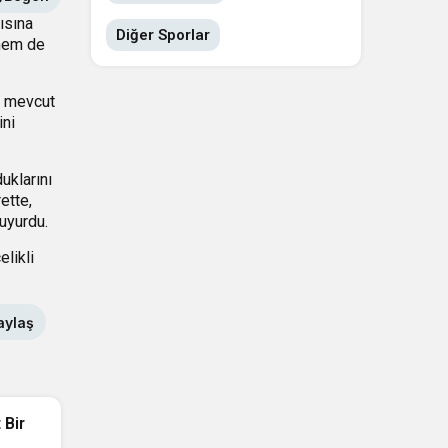
ısına
Diğer Sporlar
 hem de
i mevcut
ini
uklarını
ette,
uyurdu.
likli
aylaş
 Bir