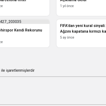
nce
1 yıl önce
Futbol
FIFA’dan yeni kural sinyali:
ehirspor Kendi Rekorunu
Ağzını kapatana kırmızı ka
5 ay önce
nce
ile işaretlenmişlerdir