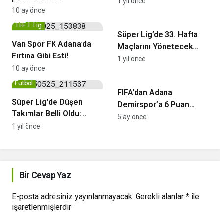
Lige Veda Etti
1 yıl önce
10 ay önce
Futbol
TFF 1. Lig
Süper Lig’de 33. Hafta
Van Spor FK Adana’da
Maçlarını Yönetecek
Fırtına Gibi Esti!
Hakemler Belli Oldu
1 yıl önce
10 ay önce
Adana Demirspor
Futbol
FIFA’dan Adana
Süper Lig’de Düşen
Demirspor’a 6 Puan
Takımlar Belli Oldu:
Silme Cezası
5 ay önce
Sivasspor, Hatayspor,
1 yıl önce
Adana Demirspor ve
Bodrum FK TFF 1. Lig’e
Düştü
Bir Cevap Yaz
E-posta adresiniz yayınlanmayacak.
Gerekli alanlar
*
ile
işaretlenmişlerdir