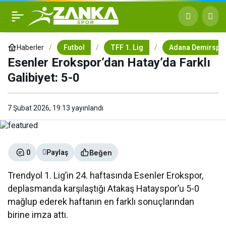
Esenler Erokspor’dan
+
-
0
Hatay’da Farklı Galibiyet: 5-
Haberler
Futbol
TFF 1. Lig
Adana Demirspo
Esenler Erokspor’dan Hatay’da Farklı
0
Galibiyet: 5-0
7 Şubat 2026, 19:13
yayınlandı
Beğen
0
Paylaş
Trendyol 1. Lig’in 24. haftasında Esenler Erokspor,
deplasmanda karşılaştığı Atakaş Hatayspor’u 5-0
mağlup ederek haftanın en farklı sonuçlarından
birine imza attı.