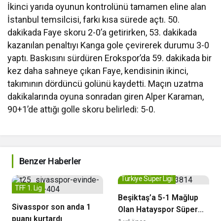
İkinci yarıda oyunun kontrolünü tamamen eline alan
İstanbul temsilcisi, farkı kısa sürede açtı. 50.
dakikada Faye skoru 2-0’a getirirken, 53. dakikada
kazanılan penaltıyı Kanga gole çevirerek durumu 3-0
yaptı. Baskısını sürdüren Erokspor’da 59. dakikada bir
kez daha sahneye çıkan Faye, kendisinin ikinci,
takımının dördüncü golünü kaydetti. Maçın uzatma
dakikalarında oyuna sonradan giren Alper Karaman,
90+1’de attığı golle skoru belirledi: 5-0.
Benzer Haberler
Türkiye Süper Ligi
TFF 1. Lig
Beşiktaş’a 5-1 Mağlup
Sivasspor son anda 1
Olan Hatayspor Süper
puanı kurtardı