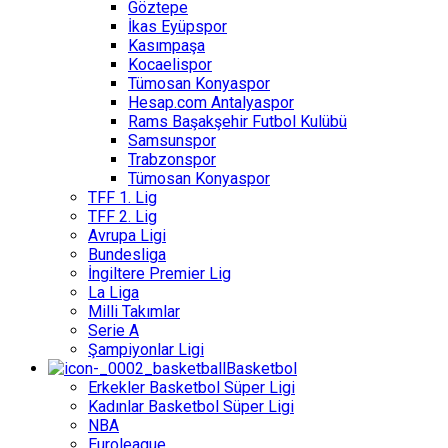
Göztepe
İkas Eyüpspor
Kasımpaşa
Kocaelispor
Tümosan Konyaspor
Hesap.com Antalyaspor
Rams Başakşehir Futbol Kulübü
Samsunspor
Trabzonspor
Tümosan Konyaspor
TFF 1. Lig
TFF 2. Lig
Avrupa Ligi
Bundesliga
İngiltere Premier Lig
La Liga
Milli Takımlar
Serie A
Şampiyonlar Ligi
Basketbol
Erkekler Basketbol Süper Ligi
Kadınlar Basketbol Süper Ligi
NBA
Euroleague