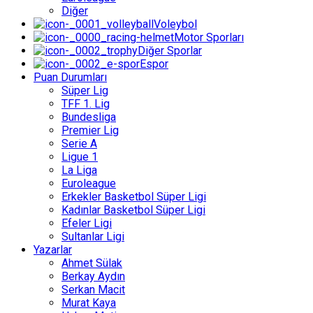
Diğer
Voleybol
Motor Sporları
Diğer Sporlar
Espor
Puan Durumları
Süper Lig
TFF 1. Lig
Bundesliga
Premier Lig
Serie A
Ligue 1
La Liga
Euroleague
Erkekler Basketbol Süper Ligi
Kadınlar Basketbol Süper Ligi
Efeler Ligi
Sultanlar Ligi
Yazarlar
Ahmet Sülak
Berkay Aydın
Serkan Macit
Murat Kaya