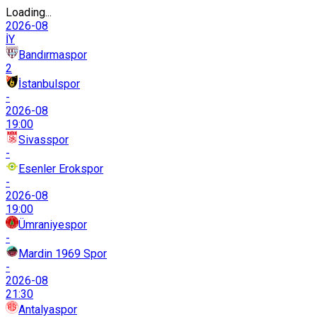
Loading...
2026-08
İY
Bandırmaspor
2
İstanbulspor
-
2026-08
19:00
Sivasspor
-
Esenler Erokspor
-
2026-08
19:00
Ümraniyespor
-
Mardin 1969 Spor
-
2026-08
21:30
Antalyaspor