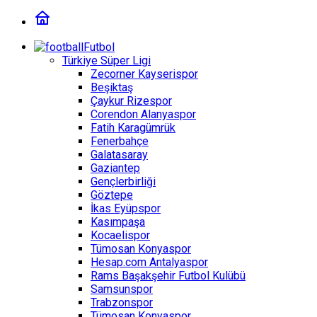
Futbol
Türkiye Süper Ligi
Zecorner Kayserispor
Beşiktaş
Çaykur Rizespor
Corendon Alanyaspor
Fatih Karagümrük
Fenerbahçe
Galatasaray
Gaziantep
Gençlerbirliği
Göztepe
İkas Eyüpspor
Kasımpaşa
Kocaelispor
Tümosan Konyaspor
Hesap.com Antalyaspor
Rams Başakşehir Futbol Kulübü
Samsunspor
Trabzonspor
Tümosan Konyaspor