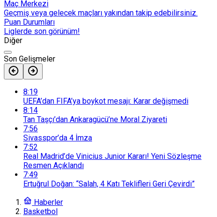
Maç Merkezi
Geçmiş veya gelecek maçları yakından takip edebilirsiniz.
Puan Durumları
Liglerde son görünüm!
Diğer
Son Gelişmeler
8:19
UEFA’dan FIFA’ya boykot mesajı: Karar değişmedi
8:14
Tan Taşçı’dan Ankaragücü’ne Moral Ziyareti
7:56
Sivasspor’da 4 İmza
7:52
Real Madrid’de Vinicius Junior Kararı! Yeni Sözleşme
Resmen Açıklandı
7:49
Ertuğrul Doğan: “Salah, 4 Katı Teklifleri Geri Çevirdi”
Haberler
Basketbol