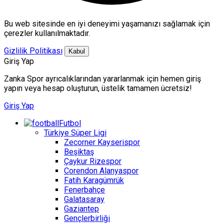
Bu web sitesinde en iyi deneyimi yaşamanızı sağlamak için
çerezler kullanılmaktadır.
Gizlilik Politikası
Kabul
Giriş Yap
Zanka Spor ayrıcalıklarından yararlanmak için hemen giriş
yapın veya hesap oluşturun, üstelik tamamen ücretsiz!
Giriş Yap
Futbol
Türkiye Süper Ligi
Zecorner Kayserispor
Beşiktaş
Çaykur Rizespor
Corendon Alanyaspor
Fatih Karagümrük
Fenerbahçe
Galatasaray
Gaziantep
Gençlerbirliği