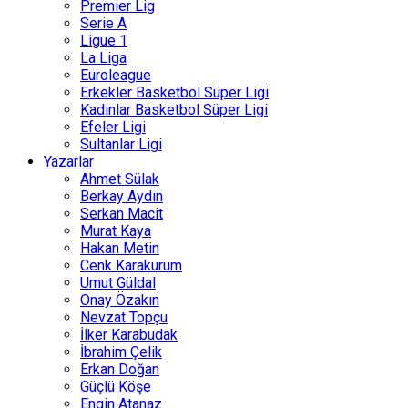
Premier Lig
Serie A
Ligue 1
La Liga
Euroleague
Erkekler Basketbol Süper Ligi
Kadınlar Basketbol Süper Ligi
Efeler Ligi
Sultanlar Ligi
Yazarlar
Ahmet Sülak
Berkay Aydın
Serkan Macit
Murat Kaya
Hakan Metin
Cenk Karakurum
Umut Güldal
Onay Özakın
Nevzat Topçu
İlker Karabudak
İbrahim Çelik
Erkan Doğan
Güçlü Köşe
Engin Atanaz