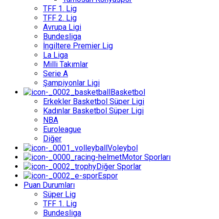
TFF 1. Lig
TFF 2. Lig
Avrupa Ligi
Bundesliga
İngiltere Premier Lig
La Liga
Milli Takımlar
Serie A
Şampiyonlar Ligi
Basketbol
Erkekler Basketbol Süper Ligi
Kadınlar Basketbol Süper Ligi
NBA
Euroleague
Diğer
Voleybol
Motor Sporları
Diğer Sporlar
Espor
Puan Durumları
Süper Lig
TFF 1. Lig
Bundesliga