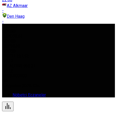
AZ Alkmaar
-
Den Haag
-
USD
42,97
%0.080
EURO
50,62
%0.030
GBP
58,03
%0.050
BIST
11.261,52
%0.37
GR. ALTIN
5.966,21
%0.22
BTC
0,000000
%0
8 Ağustos 2026, Cts
Nöbetçi Eczaneler