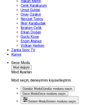
Hakan Metin
Cenk Karakurum
Umut Güldal
Onay Özakın
Nevzat Topçu
İlker Karabudak
İbrahim Çelik
Erkan Doğan
Güçlü Köşe
Engin Atanaz
Volkan Herken
Zanka Spor TV
Künye
Gece Modu
Mod değiştir
Mod Ayarları
Mod seçin, deneyimini kişiselleştirin.
Gündüz Modu
Gündüz modunu seçin.
Gece Modu
Gece modunu seçin.
Sistem Modu
Sistem modunu seçin.