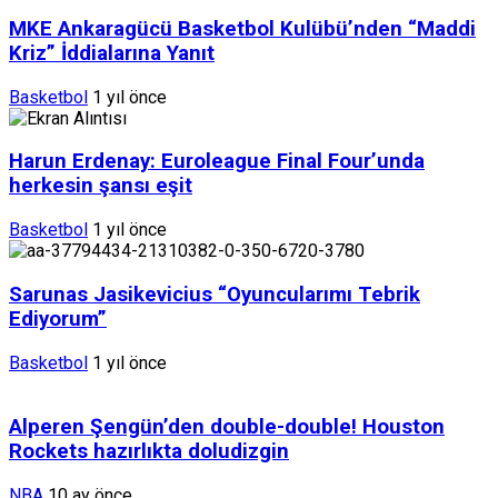
MKE Ankaragücü Basketbol Kulübü’nden “Maddi
Kriz” İddialarına Yanıt
Basketbol
1 yıl önce
Harun Erdenay: Euroleague Final Four’unda
herkesin şansı eşit
Basketbol
1 yıl önce
Sarunas Jasikevicius “Oyuncularımı Tebrik
Ediyorum”
Basketbol
1 yıl önce
Alperen Şengün’den double-double! Houston
Rockets hazırlıkta doludizgin
NBA
10 ay önce