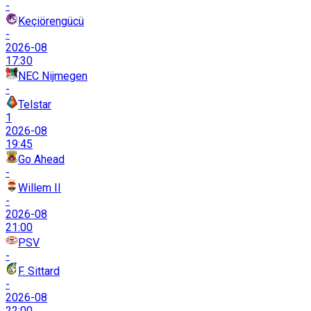
-
Keçiörengücü
-
2026-08
17:30
NEC Nijmegen
-
Telstar
1
2026-08
19:45
Go Ahead
-
Willem II
-
2026-08
21:00
PSV
-
F. Sittard
-
2026-08
22:00