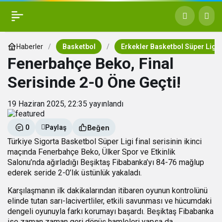
Haberler
Basketbol
Erkekler Basketbol Süper Ligi
Fenerbahçe Beko, Final
Serisinde 2-0 Öne Geçti!
19 Haziran 2025, 22:35
yayınlandı
Beğen
0
Paylaş
Türkiye Sigorta Basketbol Süper Ligi final serisinin ikinci
maçında Fenerbahçe Beko, Ülker Spor ve Etkinlik
Salonu’nda ağırladığı Beşiktaş Fibabanka’yı 84-76 mağlup
ederek seride 2-0’lık üstünlük yakaladı.
Karşılaşmanın ilk dakikalarından itibaren oyunun kontrolünü
elinde tutan sarı-lacivertliler, etkili savunması ve hücumdaki
dengeli oyunuyla farkı korumayı başardı. Beşiktaş Fibabanka
ise zaman zaman geri dönüş hamleleri yapsa da