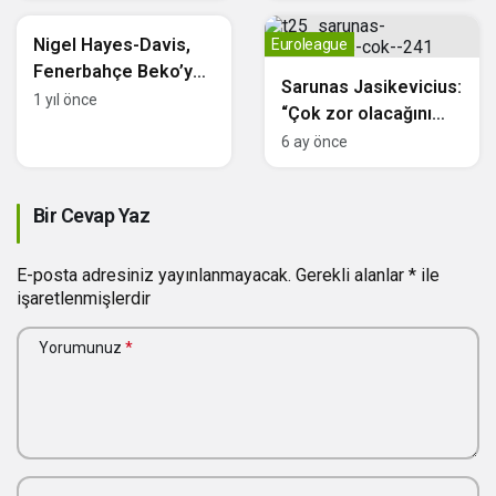
Basketbol
Nigel Hayes-Davis,
Euroleague
Fenerbahçe Beko’ya
Sarunas Jasikevicius:
Veda Etti: NBA
1 yıl önce
“Çok zor olacağını
Yolcusu
biliyorduk”
6 ay önce
Bir Cevap Yaz
E-posta adresiniz yayınlanmayacak.
Gerekli alanlar
*
ile
işaretlenmişlerdir
Yorumunuz
*