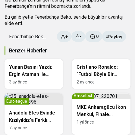
Fenerbahçe’nin ritmini bozmakta zorlandı.
Bu galibiyetle Fenerbahçe Beko, seride büyük bir avantaj
elde etti.
Fenerbahçe Beko,
Paylaş
+
-
0
Final Serisinde 2-
0 Öne Geçti!
Benzer Haberler
Basketbol
Milli Takımlar
Yunan Basını Yazdı:
Cristiano Ronaldo:
Ergin Ataman ile
“Futbol Böyle Bir
Panathinaikos Yol
Oyun”
3 ay önce
2 ay önce
Ayrımında
Basketbol
Euroleague
MKE Ankaragücü İkon
Anadolu Efes Evinde
Menkul, Finale
Kızılyıldız’a Farklı
Yükseldi
1 yıl önce
Kaybetti: 65-87
7 ay önce