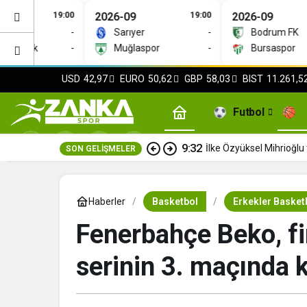
19:00
2026-09
19:00
2026-09
-
Sarıyer
-
Bodrum FK
ümrük
-
Muğlaspor
-
Bursaspor
USD
42,97
EURO
50,62
GBP
58,03
BIST
11.261,5
Futbol
9:32
İlke Özyüksel Mihrioğlu 
SON GELIŞMELER
Haberler
Basketbol
Erkekler Basketb
Fenerbahçe Beko, fin
serinin 3. maçında k