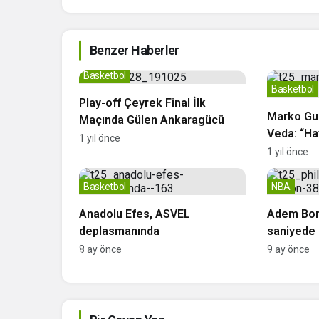
Benzer Haberler
Basketbol
Basketbol
Play-off Çeyrek Final İlk
Marko Gu
Maçında Gülen Ankaragücü
Veda: “Ha
1 yıl önce
Maçtı”
1 yıl önce
Basketbol
NBA
Anadolu Efes, ASVEL
Adem Bona
deplasmanında
saniyede 
8 ay önce
9 ay önce