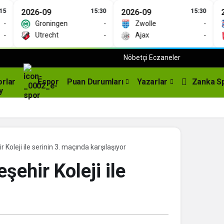
2026-09
15:30
2026-09
15:30
202
Groningen
-
Zwolle
-
Utrecht
-
Ajax
-
Nöbetçi Eczaneler
orlar
Espor
Puan Durumları
Yazarlar
Zanka S
Koleji ile serinin 3. maçında karşılaşıyor
şehir Koleji ile