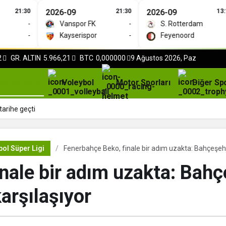
21:30
2026-09
21:30
2026-09
13:15
-
Vanspor FK
-
S. Rotterdam
-
-
Kayserispor
-
Feyenoord
-
2
GR. ALTIN
5.966,21
BTC
0,000000
9 Ağustos 2026, Paz
Basketbol
Voleybol
Motor Sporları
Diğer Sp
tarihe geçti
ol Süper Ligi
Fenerbahçe Beko, finale bir adım uzakta: Bahçeşehir 
ale bir adım uzakta: Bahçe
arşılaşıyor