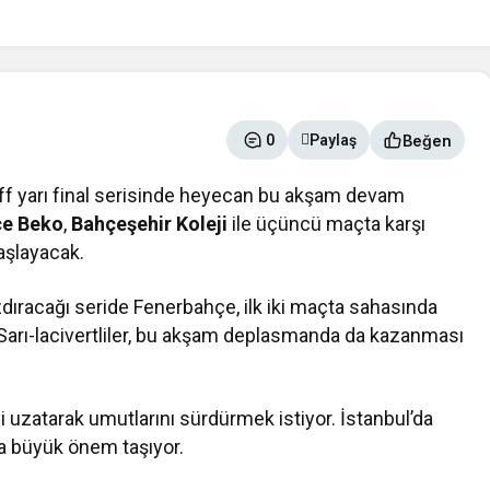
Beğen
0
Paylaş
off yarı final serisinde heyecan bu akşam devam
çe Beko
,
Bahçeşehir Koleji
ile üçüncü maçta karşı
şlayacak.
azdıracağı seride Fenerbahçe, ilk iki maçta sahasında
ı. Sarı-lacivertliler, bu akşam deplasmanda da kazanması
i uzatarak umutlarını sürdürmek istiyor. İstanbul’da
a büyük önem taşıyor.