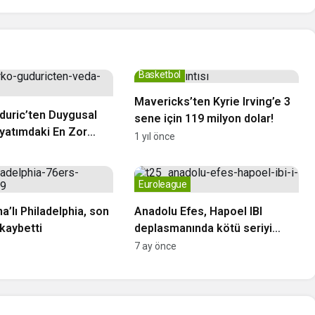
Basketbol
Mavericks’ten Kyrie Irving’e 3
duric’ten Duygusal
sene için 119 milyon dolar!
yatımdaki En Zor
1 yıl önce
Euroleague
’lı Philadelphia, son
Anadolu Efes, Hapoel IBI
kaybetti
deplasmanında kötü seriyi
bitirmek istiyor
7 ay önce