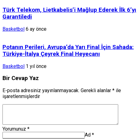
Türk Telekom, Lietkabelis’i Mağlup Ederek İlk 6’yı
Garantiledi
Basketbol
6 ay önce
Potanın Perileri, Avrupa’da Yarı Final İçin Sahada:
Türkiye-İtalya Çeyrek Final Heyecanı
Basketbol
1 yıl önce
Bir Cevap Yaz
E-posta adresiniz yayınlanmayacak.
Gerekli alanlar
*
ile
işaretlenmişlerdir
Yorumunuz
*
Ad
*