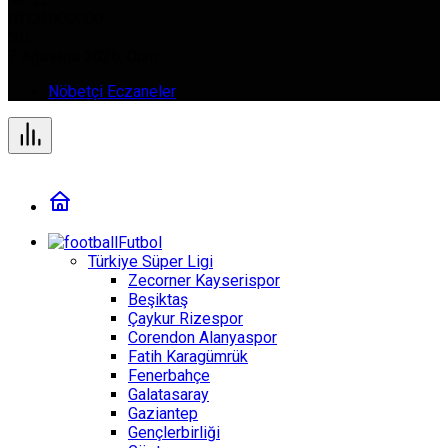
BTC
0,000000
%0
7 Ağustos 2026, Cum
Nöbetçi Eczaneler
Futbol
Türkiye Süper Ligi
Zecorner Kayserispor
Beşiktaş
Çaykur Rizespor
Corendon Alanyaspor
Fatih Karagümrük
Fenerbahçe
Galatasaray
Gaziantep
Gençlerbirliği