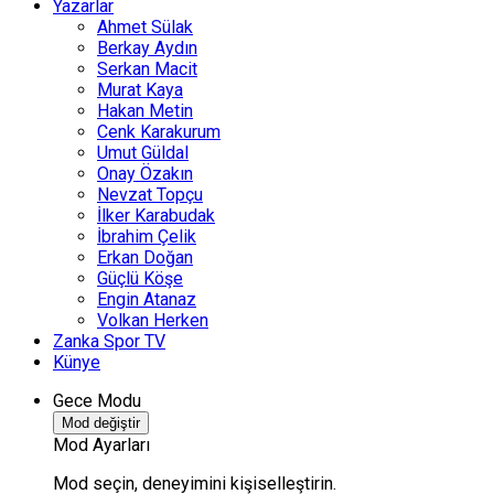
Yazarlar
Ahmet Sülak
Berkay Aydın
Serkan Macit
Murat Kaya
Hakan Metin
Cenk Karakurum
Umut Güldal
Onay Özakın
Nevzat Topçu
İlker Karabudak
İbrahim Çelik
Erkan Doğan
Güçlü Köşe
Engin Atanaz
Volkan Herken
Zanka Spor TV
Künye
Gece Modu
Mod değiştir
Mod Ayarları
Mod seçin, deneyimini kişiselleştirin.