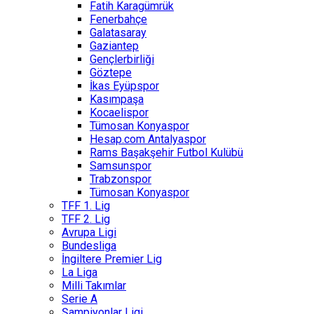
Fatih Karagümrük
Fenerbahçe
Galatasaray
Gaziantep
Gençlerbirliği
Göztepe
İkas Eyüpspor
Kasımpaşa
Kocaelispor
Tümosan Konyaspor
Hesap.com Antalyaspor
Rams Başakşehir Futbol Kulübü
Samsunspor
Trabzonspor
Tümosan Konyaspor
TFF 1. Lig
TFF 2. Lig
Avrupa Ligi
Bundesliga
İngiltere Premier Lig
La Liga
Milli Takımlar
Serie A
Şampiyonlar Ligi