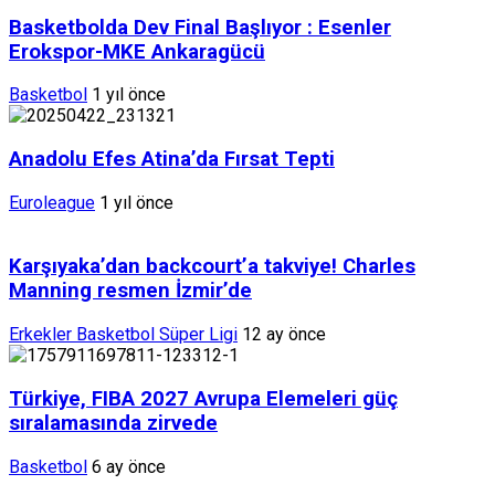
Basketbolda Dev Final Başlıyor : Esenler
Erokspor-MKE Ankaragücü
Basketbol
1 yıl önce
Anadolu Efes Atina’da Fırsat Tepti
Euroleague
1 yıl önce
Karşıyaka’dan backcourt’a takviye! Charles
Manning resmen İzmir’de
Erkekler Basketbol Süper Ligi
12 ay önce
Türkiye, FIBA 2027 Avrupa Elemeleri güç
sıralamasında zirvede
Basketbol
6 ay önce