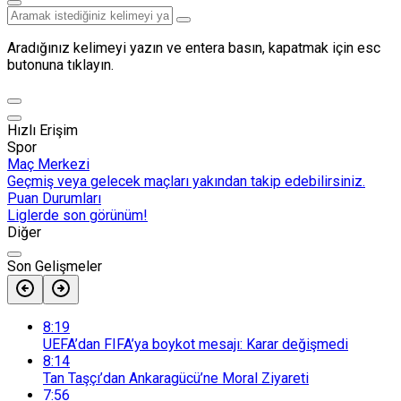
Aradığınız kelimeyi yazın ve entera basın, kapatmak için esc
butonuna tıklayın.
Hızlı Erişim
Spor
Maç Merkezi
Geçmiş veya gelecek maçları yakından takip edebilirsiniz.
Puan Durumları
Liglerde son görünüm!
Diğer
Son Gelişmeler
8:19
UEFA’dan FIFA’ya boykot mesajı: Karar değişmedi
8:14
Tan Taşçı’dan Ankaragücü’ne Moral Ziyareti
7:56