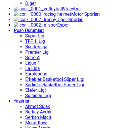
Diğer
Voleybol
Motor Sporları
Diğer Sporlar
Espor
Puan Durumları
Süper Lig
TFF 1. Lig
Bundesliga
Premier Lig
Serie A
Ligue 1
La Liga
Euroleague
Erkekler Basketbol Süper Ligi
Kadınlar Basketbol Süper Ligi
Efeler Ligi
Sultanlar Ligi
Yazarlar
Ahmet Sülak
Berkay Aydın
Serkan Macit
Murat Kaya