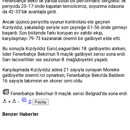
Fenerbahçe Beko ilk yarıda üstün bir performans sergiledi. İlk
periyodu 20-17 önde kapatan temsilcimiz, soyunma odasına
da 42-33’lük avantajla girdi.
Ancak üçüncü periyotta oyunun kontrolünü ele geçiren
Kızılyıldız, yakaladığı seriyle son çeyreğe 61-56 önde girmeyi
başardı. Son bölümde farkı koruyan ev sahibi ekip,
karşılaşmayı 79-73 kazanarak önemli bir galibiyet elde etti.
Bu sonuçla Kızılyıldız EuroLeague’deki 18. galibiyetini alırken,
lider Fenerbahçe Beko’nun 9 maçlık galibiyet serisi sona erdi.
Sarı-lacivertliler ise sezonun 8. mağlubiyetini yaşadı.
Karşılaşmada Kızılyıldız adına 21 sayıyla oynayan Moneke
galibiyette önemli rol oynarken, Fenerbahçe Beko’da Baldwin
16 sayıyla takımının en skorer ismi oldu.
Fenerbahçe Beko’nun 9 maçlık serisi Belgrad’da sona erdi
+
-
0
Paylaş
Benzer Haberler