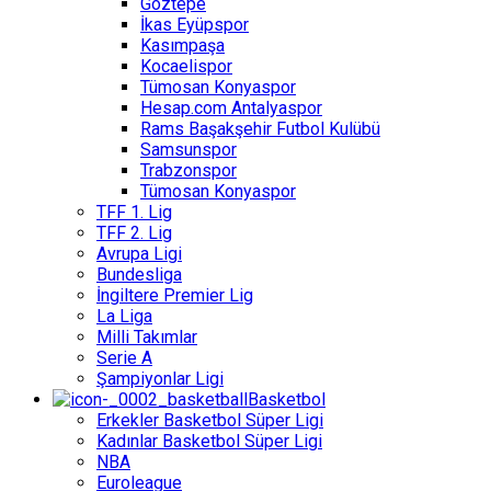
Göztepe
İkas Eyüpspor
Kasımpaşa
Kocaelispor
Tümosan Konyaspor
Hesap.com Antalyaspor
Rams Başakşehir Futbol Kulübü
Samsunspor
Trabzonspor
Tümosan Konyaspor
TFF 1. Lig
TFF 2. Lig
Avrupa Ligi
Bundesliga
İngiltere Premier Lig
La Liga
Milli Takımlar
Serie A
Şampiyonlar Ligi
Basketbol
Erkekler Basketbol Süper Ligi
Kadınlar Basketbol Süper Ligi
NBA
Euroleague