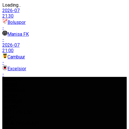
Loading...
2026-07
21:30
Boluspor
-
Manisa FK
-
2026-07
21:00
Cambuur
-
Excelsior
-
USD
42,97
%0.080
EURO
50,62
%0.030
GBP
58,03
%0.050
BIST
11.261,52
%0.37
GR. ALTIN
5.966,21
%0.22