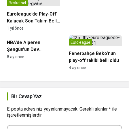
Basketbol
Euroleague’de Play-Off’
Kalacak Son Takım Belli
OLuyor
1 yıl önce
NBA
NBA’de Alperen
Euroleague
Şengün’ün Dev
Fenerbahçe Beko’nun
Performansı Rockets’a
8 ay önce
play-off rakibi belli oldu
Yetmedi
4 ay önce
Bir Cevap Yaz
E-posta adresiniz yayınlanmayacak.
Gerekli alanlar
*
ile
işaretlenmişlerdir