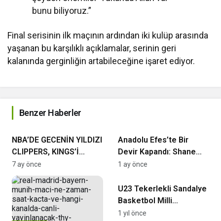
bunu biliyoruz.”
Final serisinin ilk maçının ardından iki kulüp arasında
yaşanan bu karşılıklı açıklamalar, serinin geri
kalanında gerginliğin artabileceğine işaret ediyor.
Benzer Haberler
NBA
Erkekler Basketbol Süper Ligi
NBA’DE GECENİN YILDIZI
Anadolu Efes’te Bir
CLIPPERS, KINGS’İ
Devir Kapandı: Shane
SAHADAN SİLDİ
Larkin ile Yollar Ayrıldı
7 ay önce
1 ay önce
Basketbol
U23 Tekerlekli Sandalye
Basketbol Milli
Takımımız Yarı Finalde!
1 yıl önce