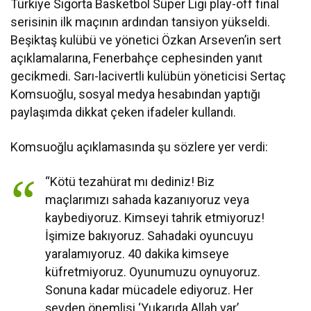
Türkiye Sigorta Basketbol Süper Ligi play-off final
serisinin ilk maçının ardından tansiyon yükseldi.
Beşiktaş kulübü ve yönetici Özkan Arseven’in sert
açıklamalarına, Fenerbahçe cephesinden yanıt
gecikmedi. Sarı-lacivertli kulübün yöneticisi Sertaç
Komsuoğlu, sosyal medya hesabından yaptığı
paylaşımda dikkat çeken ifadeler kullandı.
Komsuoğlu açıklamasında şu sözlere yer verdi:
“Kötü tezahürat mı dediniz! Biz
maçlarımızı sahada kazanıyoruz veya
kaybediyoruz. Kimseyi tahrik etmiyoruz!
İşimize bakıyoruz. Sahadaki oyuncuyu
yaralamıyoruz. 40 dakika kimseye
küfretmiyoruz. Oyunumuzu oynuyoruz.
Sonuna kadar mücadele ediyoruz. Her
şeyden önemlisi ‘Yukarıda Allah var’