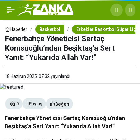
Fenerbahçe Yöneticisi
+
-
0
Sertaç Komsuoğlu’ndan
Haberler
Basketbol
Erkekler Basketbol Süper Ligi
Fenerbahçe Yöneticisi Sertaç
Beşiktaş’a Sert Yanıt:
Komsuoğlu’ndan Beşiktaş’a Sert
Yanıt: “Yukarıda Allah Var!”
“Yukarıda Allah Var!”
18 Haziran 2025, 07:32
yayınlandı
Beğen
0
Paylaş
Fenerbahçe Yöneticisi Sertaç Komsuoğlu’ndan
Beşiktaş’a Sert Yanıt: “Yukarıda Allah Var!”