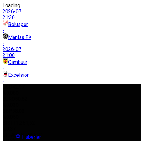
Loading...
2026-07
21:30
Boluspor
-
Manisa FK
-
2026-07
21:00
Cambuur
-
Excelsior
-
USD
42,97
%0.080
EURO
50,62
%0.030
GBP
58,03
%0.050
BIST
11.261,52
%0.37
GR. ALTIN
5.966,21
Haberler
%0.22