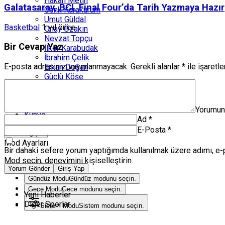
Hakan Metin
Galatasaray, BCL Final Four’da Tarih Yazmaya Hazır
Cenk Karakurum
Umut Güldal
Basketbol
1 yıl önce
Onay Özakın
Nevzat Topçu
Bir Cevap Yaz
İlker Karabudak
İbrahim Çelik
E-posta adresiniz yayınlanmayacak.
Gerekli alanlar
*
ile işaretl
Erkan Doğan
Güçlü Köşe
Engin Atanaz
Volkan Herken
Zanka Spor TV
Yorumu
Künye
Ad
*
E-Posta
*
Mod değiştir
Mod Ayarları
Bir dahaki sefere yorum yaptığımda kullanılmak üzere adımı, e-
Mod seçin, deneyimini kişiselleştirin.
Yorum Gönder
Giriş Yap
Gündüz Modu
Gündüz modunu seçin.
Gece Modu
Gece modunu seçin.
Yeni Haberler
Diğer Sporlar
Sistem Modu
Sistem modunu seçin.