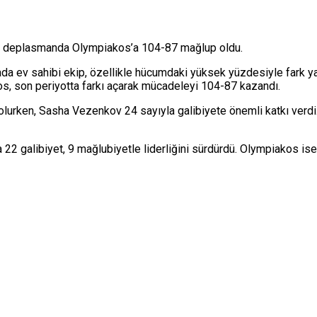
, deplasmanda
Olympiakos
’a 104-87 mağlup oldu.
a ev sahibi ekip, özellikle hücumdaki yüksek yüzdesiyle fark yara
os, son periyotta farkı açarak mücadeleyi 104-87 kazandı.
olurken,
Sasha Vezenkov
24 sayıyla galibiyete önemli katkı ver
 galibiyet, 9 mağlubiyetle liderliğini sürdürdü. Olympiakos ise 