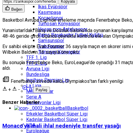
Göztepe
Kopyala
İkas Eyüpspor
Beğen
Kasımpaşa
Kocaelispor
Basketbol Avrupa Ligi’nde erteleme maçında
Fenerbahçe Beko
Tümosan Konyaspor
Hesap.com Antalyaspor
Yunanistan’daki Barış ve Dostluk Salonu’nda oynanan karşılaşmad
Rams Başakşehir Futbol Kulübü
48-46 geride girdi. Üçüncü çeyrekte kontrolü ele alan Olympiak
Samsunspor
Trabzonspor
Ev sahibi ekipte
Evan Fournier
36 sayıyla maçın en skorer ismi 
Tümosan Konyaspor
Wilbekin Baldwin
16 sayıyla öne çıktı.
TFF 1. Lig
Bu sonuçla Fenerbahçe Beko, EuroLeague’de oynadığı 31 maçta 22
TFF 2. Lig
aldı.
Avrupa Ligi
Bundesliga
İngiltere Premier Lig
Fenerbahçe zirvede kaldı, Olympiakos’tan farklı yenilgi
La Liga
+
-
0
Paylaş
Milli Takımlar
Serie A
Benzer Haberler
Şampiyonlar Ligi
Basketbol
Erkekler Basketbol Süper Ligi
Kadınlar Basketbol Süper Ligi
NBA
Monaco’ya mali ihlal nedeniyle transfer yasağı
Euroleague