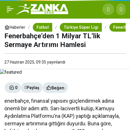
Fenerbahçe’den 1 Milyar
+
-
0
TL’lik Sermaye Artırımı
Haberler
Futbol
Türkiye Süper Ligi
Fenerba
Fenerbahçe’den 1 Milyar TL’lik
Hamlesi
Sermaye Artırımı Hamlesi
27 Haziran 2025, 09:35
yayınlandı
Beğen
0
Paylaş
enerbahçe, finansal yapısını güçlendirmek adına
önemli bir adım attı. Sarı-lacivertli kulüp, Kamuyu
Aydınlatma Platformu’na (KAP) yaptığı açıklamayla,
sermaye artırımına gittiğini duyurdu. Buna göre,