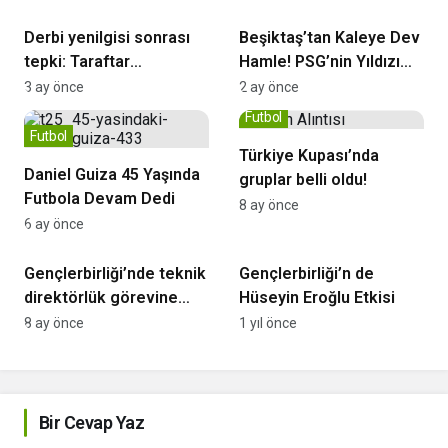
Derbi yenilgisi sonrası
Beşiktaş’tan Kaleye Dev
tepki: Taraftar
Hamle! PSG’nin Yıldızı
Samandıra’ya dayandı
İçin Girişimler Başladı
3 ay önce
2 ay önce
Futbol
Futbol
Türkiye Kupası’nda
Daniel Guiza 45 Yaşında
gruplar belli oldu!
Futbola Devam Dedi
8 ay önce
6 ay önce
Gençlerbirliği
TFF 1. Lig
Gençlerbirliği’nde teknik
Gençlerbirliği’n de
direktörlük görevine
Hüseyin Eroğlu Etkisi
Metin Diyadin getirildi
8 ay önce
1 yıl önce
Bir Cevap Yaz