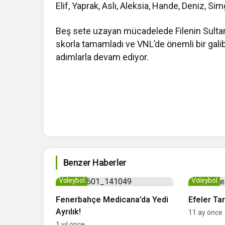
Elif, Yaprak, Aslı, Aleksia, Hande, Deniz, Si
Beş sete uzayan mücadelede Filenin Sultanla
skorla tamamladı ve VNL’de önemli bir galibi
adımlarla devam ediyor.
Benzer Haberler
Voleybol
Voleybol
Fenerbahçe Medicana’da Yedi
Efeler Tar
Ayrılık!
11 ay önce
1 yıl önce