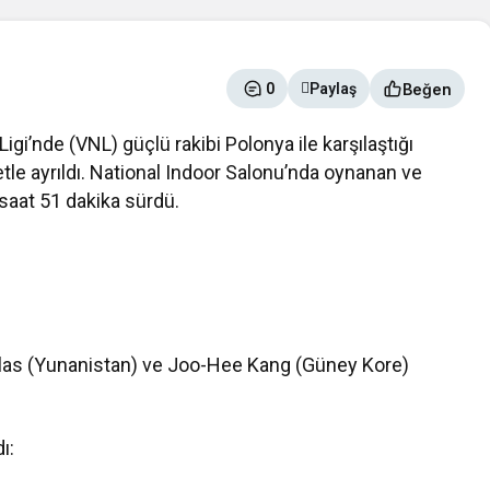
Beğen
0
Paylaş
Ligi’nde (VNL) güçlü rakibi Polonya ile karşılaştığı
le ayrıldı. National Indoor Salonu’nda oynanan ve
aat 51 dakika sürdü.
ulas (Yunanistan) ve Joo-Hee Kang (Güney Kore)
ı: