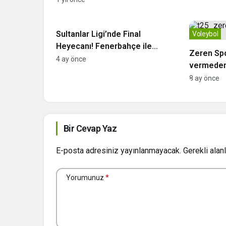
Voleybol
Sultanlar Ligi’nde Final
Voleybol
Heyecanı! Fenerbahçe ile
Zeren Spo
VakıfBank Karşı Karşıya
4 ay önce
vermeden
8 ay önce
Bir Cevap Yaz
E-posta adresiniz yayınlanmayacak.
Gerekli alan
Yorumunuz
*