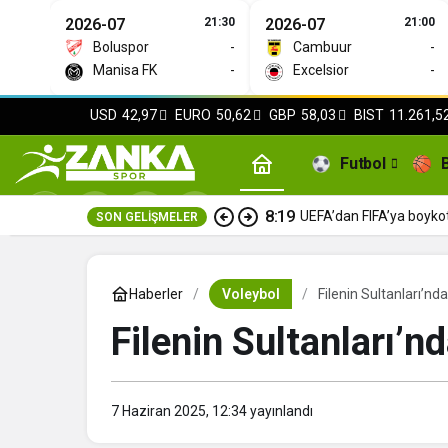
2026-07
21:30
2026-07
21:00
Boluspor
-
Cambuur
-
Manisa FK
-
Excelsior
-
USD
42,97
EURO
50,62
GBP
58,03
BIST
11.261,5
Futbol
8:19
UEFA’dan FIFA’ya boyko
SON GELIŞMELER
Haberler
Voleybol
Filenin Sultanları’nd
Filenin Sultanları’n
7 Haziran 2025, 12:34
yayınlandı