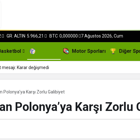
2
GR. ALTIN
5.966,21
BTC
0,000000
7 Ağustos 2026, Cum
Basketbol
Voleybol
Motor Sporları
Diğer Sp
t mesajı: Karar değişmedi
an Polonya’ya Karşı Zorlu Galibiyet
dan Polonya’ya Karşı Zorlu 