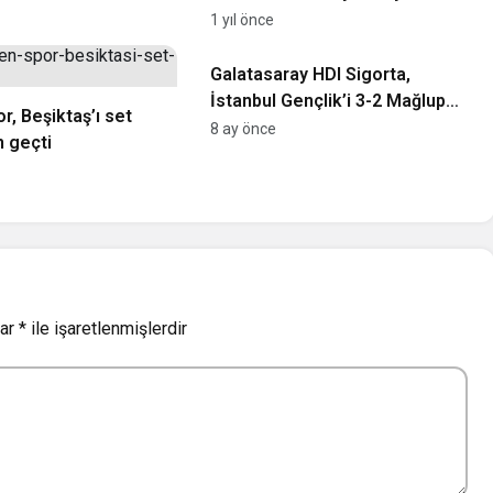
1 yıl önce
Voleybol
Galatasaray HDI Sigorta,
İstanbul Gençlik’i 3-2 Mağlup
r, Beşiktaş’ı set
Etti
8 ay önce
 geçti
lar
*
ile işaretlenmişlerdir