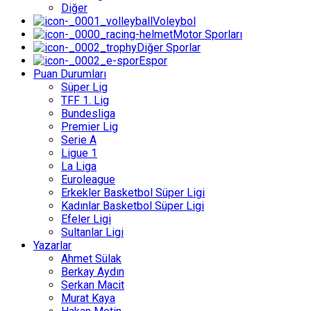
Diğer
Voleybol
Motor Sporları
Diğer Sporlar
Espor
Puan Durumları
Süper Lig
TFF 1. Lig
Bundesliga
Premier Lig
Serie A
Ligue 1
La Liga
Euroleague
Erkekler Basketbol Süper Ligi
Kadınlar Basketbol Süper Ligi
Efeler Ligi
Sultanlar Ligi
Yazarlar
Ahmet Sülak
Berkay Aydın
Serkan Macit
Murat Kaya