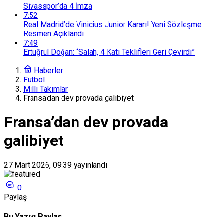
Sivasspor’da 4 İmza
7:52
Real Madrid’de Vinicius Junior Kararı! Yeni Sözleşme
Resmen Açıklandı
7:49
Ertuğrul Doğan: “Salah, 4 Katı Teklifleri Geri Çevirdi”
Haberler
Futbol
Milli Takımlar
Fransa’dan dev provada galibiyet
Fransa’dan dev provada
galibiyet
27 Mart 2026, 09:39
yayınlandı
0
Paylaş
Bu Yazıyı Paylaş