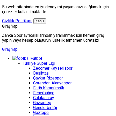
Bu web sitesinde en iyi deneyimi yaşamanızı sağlamak için
çerezler kullanılmaktadır.
Gizlilik Politikası
Kabul
Giriş Yap
Zanka Spor ayrıcalıklarından yararlanmak için hemen giriş
yapın veya hesap oluşturun, üstelik tamamen ücretsiz!
Giriş Yap
Futbol
Türkiye Süper Ligi
Zecorner Kayserispor
Beşiktaş
Çaykur Rizespor
Corendon Alanyaspor
Fatih Karagümrük
Fenerbahçe
Galatasaray
Gaziantep
Gençlerbirliği
Göztepe