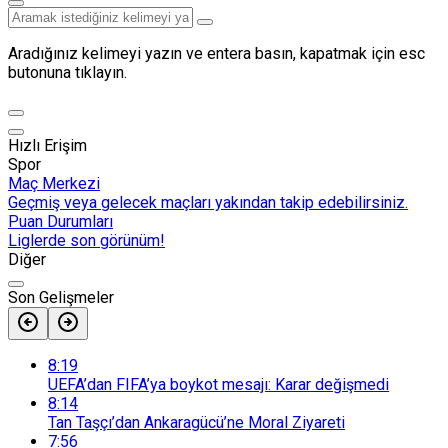
Aradığınız kelimeyi yazın ve entera basın, kapatmak için esc
butonuna tıklayın.
Hızlı Erişim
Spor
Maç Merkezi
Geçmiş veya gelecek maçları yakından takip edebilirsiniz.
Puan Durumları
Liglerde son görünüm!
Diğer
Son Gelişmeler
8:19
UEFA’dan FIFA’ya boykot mesajı: Karar değişmedi
8:14
Tan Taşçı’dan Ankaragücü’ne Moral Ziyareti
7:56