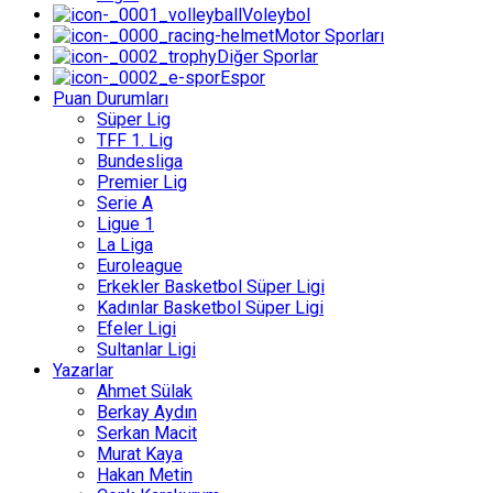
Voleybol
Motor Sporları
Diğer Sporlar
Espor
Puan Durumları
Süper Lig
TFF 1. Lig
Bundesliga
Premier Lig
Serie A
Ligue 1
La Liga
Euroleague
Erkekler Basketbol Süper Ligi
Kadınlar Basketbol Süper Ligi
Efeler Ligi
Sultanlar Ligi
Yazarlar
Ahmet Sülak
Berkay Aydın
Serkan Macit
Murat Kaya
Hakan Metin