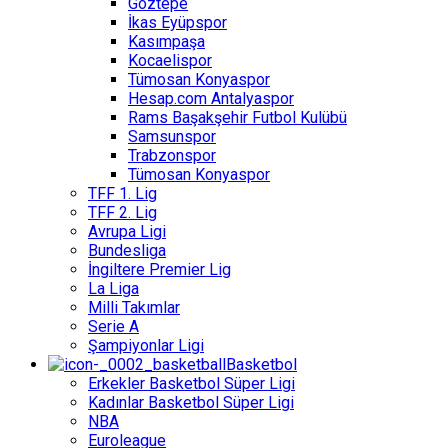
Göztepe
İkas Eyüpspor
Kasımpaşa
Kocaelispor
Tümosan Konyaspor
Hesap.com Antalyaspor
Rams Başakşehir Futbol Kulübü
Samsunspor
Trabzonspor
Tümosan Konyaspor
TFF 1. Lig
TFF 2. Lig
Avrupa Ligi
Bundesliga
İngiltere Premier Lig
La Liga
Milli Takımlar
Serie A
Şampiyonlar Ligi
Basketbol
Erkekler Basketbol Süper Ligi
Kadınlar Basketbol Süper Ligi
NBA
Euroleague