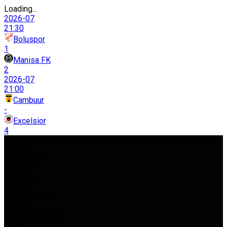
Loading...
2026-07
21:30
Boluspor
1
Manisa FK
2
2026-07
21:00
Cambuur
-
Excelsior
4
USD
42,97
%0.080
EURO
50,62
%0.030
GBP
58,03
%0.050
BIST
11.261,52
%0.37
GR. ALTIN
5.966,21
%0.22