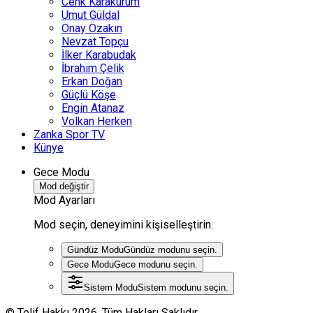
Cenk Karakurum
Umut Güldal
Onay Özakın
Nevzat Topçu
İlker Karabudak
İbrahim Çelik
Erkan Doğan
Güçlü Köşe
Engin Atanaz
Volkan Herken
Zanka Spor TV
Künye
Gece Modu
Mod değiştir
Mod Ayarları
Mod seçin, deneyimini kişiselleştirin.
Gündüz Modu
Gündüz modunu seçin.
Gece Modu
Gece modunu seçin.
Sistem Modu
Sistem modunu seçin.
© Telif Hakkı 2026, Tüm Hakları Saklıdır.