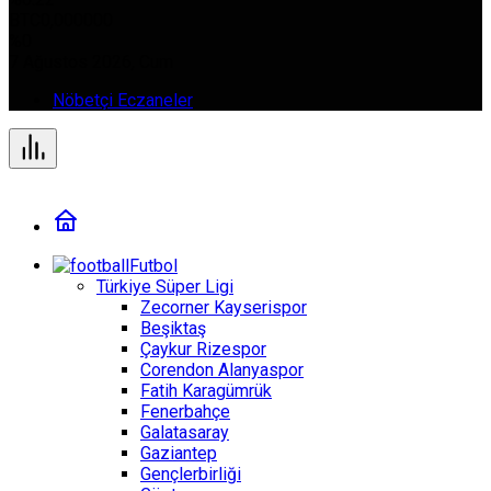
BTC
0,000000
%0
7 Ağustos 2026, Cum
Nöbetçi Eczaneler
Futbol
Türkiye Süper Ligi
Zecorner Kayserispor
Beşiktaş
Çaykur Rizespor
Corendon Alanyaspor
Fatih Karagümrük
Fenerbahçe
Galatasaray
Gaziantep
Gençlerbirliği