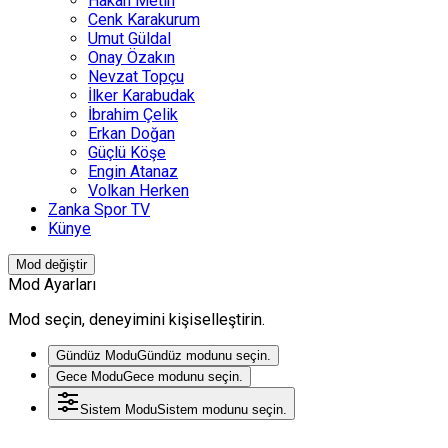
Hakan Metin
Cenk Karakurum
Umut Güldal
Onay Özakın
Nevzat Topçu
İlker Karabudak
İbrahim Çelik
Erkan Doğan
Güçlü Köşe
Engin Atanaz
Volkan Herken
Zanka Spor TV
Künye
Mod değiştir
Mod Ayarları
Mod seçin, deneyimini kişiselleştirin.
Gündüz Modu
Gündüz modunu seçin.
Gece Modu
Gece modunu seçin.
Sistem Modu
Sistem modunu seçin.