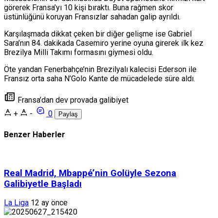
görerek Fransa’yı 10 kişi bıraktı. Buna rağmen skor
üstünlüğünü koruyan Fransızlar sahadan galip ayrıldı.
Karşılaşmada dikkat çeken bir diğer gelişme ise
Gabriel
Sara
’nın 84. dakikada
Casemiro
yerine oyuna girerek ilk kez
Brezilya Milli Takımı formasını giymesi oldu.
Öte yandan
Fenerbahçe
’nin Brezilyalı kalecisi
Ederson
ile
Fransız orta saha
N’Golo Kante
de mücadelede süre aldı.
Fransa’dan dev provada galibiyet
+
-
0
Paylaş
Benzer Haberler
Real Madrid, Mbappé’nin Golüyle Sezona
Galibiyetle Başladı
La Liga
12 ay önce