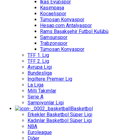
İkas Eyüpspor
Kasımpaşa
Kocaelispor
Tümosan Konyaspor
Hesap.com Antalyaspor
Rams Başakşehir Futbol Kulübü
Samsunspor
Trabzonspor
Tümosan Konyaspor
TFF 1. Lig
TFF 2. Lig
Avrupa Ligi
Bundesliga
İngiltere Premier Lig
La Liga
Milli Takımlar
Serie A
Şampiyonlar Ligi
Basketbol
Erkekler Basketbol Süper Ligi
Kadınlar Basketbol Süper Ligi
NBA
Euroleague
Diğer