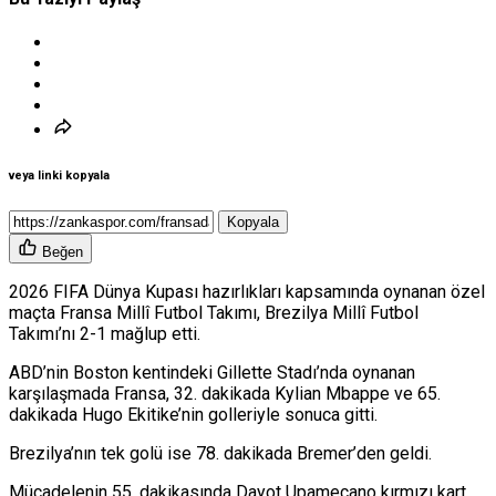
veya linki kopyala
Kopyala
Beğen
2026 FIFA Dünya Kupası hazırlıkları kapsamında oynanan özel
maçta
Fransa Millî Futbol Takımı
,
Brezilya Millî Futbol
Takımı
’nı 2-1 mağlup etti.
ABD’nin Boston kentindeki Gillette Stadı’nda oynanan
karşılaşmada Fransa, 32. dakikada
Kylian Mbappe
ve 65.
dakikada
Hugo Ekitike
’nin golleriyle sonuca gitti.
Brezilya’nın tek golü ise 78. dakikada
Bremer
’den geldi.
Mücadelenin 55. dakikasında
Dayot Upamecano
kırmızı kart