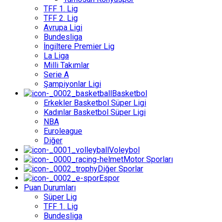
TFF 1. Lig
TFF 2. Lig
Avrupa Ligi
Bundesliga
İngiltere Premier Lig
La Liga
Milli Takımlar
Serie A
Şampiyonlar Ligi
Basketbol
Erkekler Basketbol Süper Ligi
Kadınlar Basketbol Süper Ligi
NBA
Euroleague
Diğer
Voleybol
Motor Sporları
Diğer Sporlar
Espor
Puan Durumları
Süper Lig
TFF 1. Lig
Bundesliga