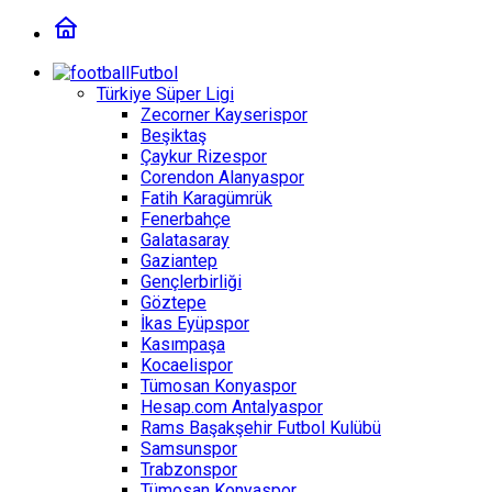
Futbol
Türkiye Süper Ligi
Zecorner Kayserispor
Beşiktaş
Çaykur Rizespor
Corendon Alanyaspor
Fatih Karagümrük
Fenerbahçe
Galatasaray
Gaziantep
Gençlerbirliği
Göztepe
İkas Eyüpspor
Kasımpaşa
Kocaelispor
Tümosan Konyaspor
Hesap.com Antalyaspor
Rams Başakşehir Futbol Kulübü
Samsunspor
Trabzonspor
Tümosan Konyaspor