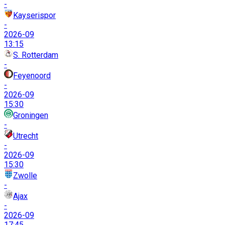
-
Kayserispor
-
2026-09
13:15
S. Rotterdam
-
Feyenoord
-
2026-09
15:30
Groningen
-
Utrecht
-
2026-09
15:30
Zwolle
-
Ajax
-
2026-09
17:45