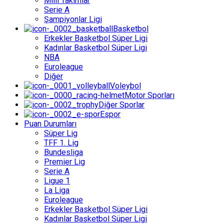
Milli Takımlar
Serie A
Şampiyonlar Ligi
Basketbol
Erkekler Basketbol Süper Ligi
Kadınlar Basketbol Süper Ligi
NBA
Euroleague
Diğer
Voleybol
Motor Sporları
Diğer Sporlar
Espor
Puan Durumları
Süper Lig
TFF 1. Lig
Bundesliga
Premier Lig
Serie A
Ligue 1
La Liga
Euroleague
Erkekler Basketbol Süper Ligi
Kadınlar Basketbol Süper Ligi