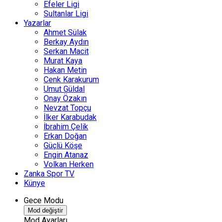
Efeler Ligi
Sultanlar Ligi
Yazarlar
Ahmet Sülak
Berkay Aydın
Serkan Macit
Murat Kaya
Hakan Metin
Cenk Karakurum
Umut Güldal
Onay Özakın
Nevzat Topçu
İlker Karabudak
İbrahim Çelik
Erkan Doğan
Güçlü Köşe
Engin Atanaz
Volkan Herken
Zanka Spor TV
Künye
Gece Modu
Mod değiştir
Mod Ayarları