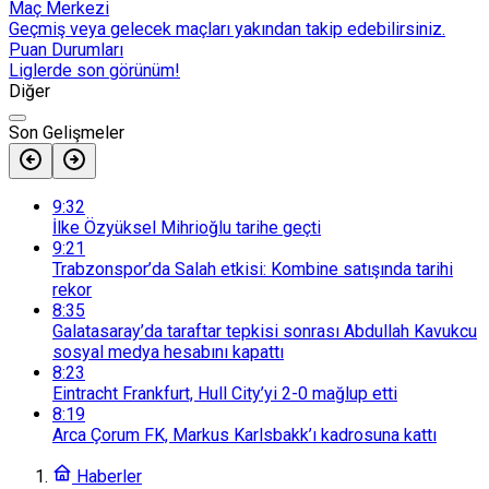
Maç Merkezi
Geçmiş veya gelecek maçları yakından takip edebilirsiniz.
Puan Durumları
Liglerde son görünüm!
Diğer
Son Gelişmeler
9:32
İlke Özyüksel Mihrioğlu tarihe geçti
9:21
Trabzonspor’da Salah etkisi: Kombine satışında tarihi
rekor
8:35
Galatasaray’da taraftar tepkisi sonrası Abdullah Kavukcu
sosyal medya hesabını kapattı
8:23
Eintracht Frankfurt, Hull City’yi 2-0 mağlup etti
8:19
Arca Çorum FK, Markus Karlsbakk’ı kadrosuna kattı
Haberler