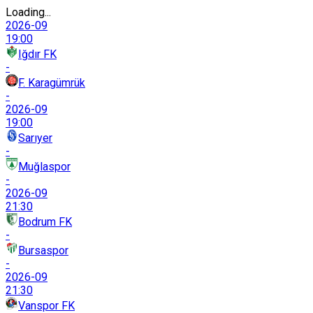
Loading...
2026-09
19:00
Iğdır FK
-
F. Karagümrük
-
2026-09
19:00
Sarıyer
-
Muğlaspor
-
2026-09
21:30
Bodrum FK
-
Bursaspor
-
2026-09
21:30
Vanspor FK