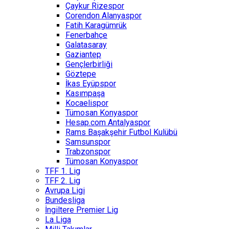
Çaykur Rizespor
Corendon Alanyaspor
Fatih Karagümrük
Fenerbahçe
Galatasaray
Gaziantep
Gençlerbirliği
Göztepe
İkas Eyüpspor
Kasımpaşa
Kocaelispor
Tümosan Konyaspor
Hesap.com Antalyaspor
Rams Başakşehir Futbol Kulübü
Samsunspor
Trabzonspor
Tümosan Konyaspor
TFF 1. Lig
TFF 2. Lig
Avrupa Ligi
Bundesliga
İngiltere Premier Lig
La Liga