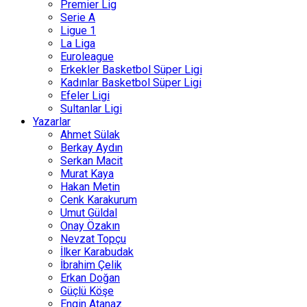
Premier Lig
Serie A
Ligue 1
La Liga
Euroleague
Erkekler Basketbol Süper Ligi
Kadınlar Basketbol Süper Ligi
Efeler Ligi
Sultanlar Ligi
Yazarlar
Ahmet Sülak
Berkay Aydın
Serkan Macit
Murat Kaya
Hakan Metin
Cenk Karakurum
Umut Güldal
Onay Özakın
Nevzat Topçu
İlker Karabudak
İbrahim Çelik
Erkan Doğan
Güçlü Köşe
Engin Atanaz