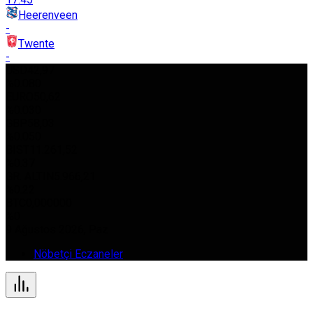
Heerenveen
-
Twente
-
USD
42,97
%0.080
EURO
50,62
%0.030
GBP
58,03
%0.050
BIST
11.261,52
%0.37
GR. ALTIN
5.966,21
%0.22
BTC
0,000000
%0
9 Ağustos 2026, Paz
Nöbetçi Eczaneler