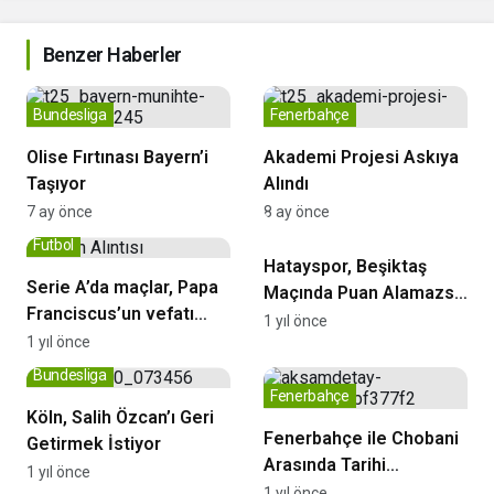
Benzer Haberler
Bundesliga
Fenerbahçe
Olise Fırtınası Bayern’i
Akademi Projesi Askıya
Taşıyor
Alındı
7 ay önce
8 ay önce
Türkiye Süper Ligi
Futbol
Hatayspor, Beşiktaş
Serie A’da maçlar, Papa
Maçında Puan Alamazsa
Franciscus’un vefatı
Süper Lig’e Bugün Veda
1 yıl önce
nedeniyle ertelendi
1 yıl önce
Edecek.
Bundesliga
Fenerbahçe
Köln, Salih Özcan’ı Geri
Fenerbahçe ile Chobani
Getirmek İstiyor
Arasında Tarihi
1 yıl önce
Sponsorluk!
1 yıl önce