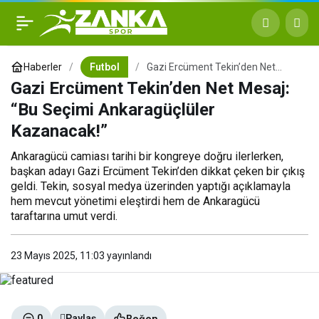
Gazi Ercüment Tekin’den
+
-
0
Net Mesaj: “Bu Seçimi
Haberler
Futbol
Gazi Ercüment Tekin’den Net
Mesaj: “Bu Seçimi Ankaragüçlüler
Gazi Ercüment Tekin’den Net Mesaj:
Kazanacak!”
Ankaragüçlüler
“Bu Seçimi Ankaragüçlüler
Kazanacak!”
Kazanacak!”
Ankaragücü camiası tarihi bir kongreye doğru ilerlerken,
başkan adayı Gazi Ercüment Tekin’den dikkat çeken bir çıkış
geldi. Tekin, sosyal medya üzerinden yaptığı açıklamayla
hem mevcut yönetimi eleştirdi hem de Ankaragücü
taraftarına umut verdi.
23 Mayıs 2025, 11:03
yayınlandı
Beğen
0
Paylaş