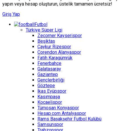
yapın veya hesap oluşturun, üstelik tamamen ücretsiz!
Giriş Yap
Futbol
Türkiye Süper Ligi
Zecorner Kayserispor
Beşiktaş
Çaykur Rizespor
Corendon Alanyaspor
Fatih Karagümrük
Fenerbahçe
Galatasaray
Gaziantep
Gençlerbirliği
Göztepe
İkas Eyüpspor
Kasımpaşa
Kocaelispor
Tümosan Konyaspor
Hesap.com Antalyaspor
Rams Başakşehir Futbol Kulübü
Samsunspor
Trabzonspor