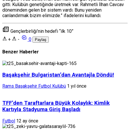
gitti. Kulübün genetiğinde üretmek var. Rahmetli İlhan Cavcav
döneminden gelen bir sistem vardı. Bunu yeniden
canlandırmak bizim elimizde.” ifadelerini kullandı.
Gençlerbirliği’nin hedefi “ilk 10”
+
-
0
Paylaş
Benzer Haberler
Başakşehir Bulgaristan’dan Avantajla Döndü!
Rams Başakşehir Futbol Kulübü
1 yıl önce
TFF’den Taraftarlara Büyük Kolaylık: Kimlik
Kartıyla Stadyuma Giriş Başladı
Futbol
12 ay önce