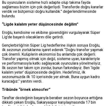
Bu oyuncuların sisteme hızlı adapte olup takıma fayda
sağlaması bizim için çok değerliydi. Transferde doğru kararlar
verdik ve bütçemizi doğru kullandık.” değerlendirmesinde
bulundu.
“Ligde kalalım yeter düşüncesinde değilim”
Eroğlu, kendisine ve ekibine güvendiğini vurgulayarak Süper
Lig’de başarılı olacaklarını dile getirdi.
Gençlerbirliği’nin Süper Lig hedeflerine ilişkin soruya Eroğlu,
ilk sezonun zorluklarına işaret ederek “Doğru transfer yapmak
çok önemli. Kulüplerin ekonomisi bu anlamda çok değerli.
Transfer yapmış olmak için değil, sisteme uyan, karakteriyle
ve performansıyla katkı sağlayacak oyunculara yönelmeliyiz.
İlk sezon her takım için zordur, bunun farkındayız. Ben ‘ligde
kalalım yeter’ düşüncesinde değilim. Hedefimiz, ilk
sezonumuzda ilk 10 içerisinde yer almak. Buna uygun kadro
kuracağız.” yanıtını verdi.
Tribünde “örnek atmosfer”
Taraftar desteğinin başarıyla beraber sezon boyunca arttığına
dikkati çeken Eroğlu, Sakaryaspor karşılaşmasında 17 bin