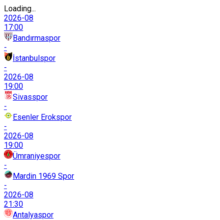
Loading...
2026-08
17:00
Bandırmaspor
-
İstanbulspor
-
2026-08
19:00
Sivasspor
-
Esenler Erokspor
-
2026-08
19:00
Ümraniyespor
-
Mardin 1969 Spor
-
2026-08
21:30
Antalyaspor