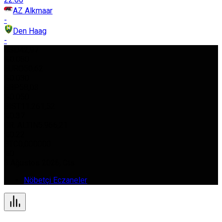
AZ Alkmaar
-
Den Haag
-
USD
42,97
%0.080
EURO
50,62
%0.030
GBP
58,03
%0.050
BIST
11.261,52
%0.37
GR. ALTIN
5.966,21
%0.22
BTC
0,000000
%0
8 Ağustos 2026, Cts
Nöbetçi Eczaneler