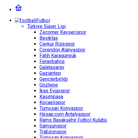
Futbol
Türkiye Süper Ligi
Zecorner Kayserispor
Beşiktaş
Çaykur Rizespor
Corendon Alanyaspor
Fatih Karagümrük
Fenerbahçe
Galatasaray
Gaziantep
Gençlerbirliği
Göztepe
İkas Eyüpspor
Kasımpaşa
Kocaelispor
Tümosan Konyaspor
Hesap.com Antalyaspor
Rams Başakşehir Futbol Kulübü
Samsunspor
Trabzonspor
Tümosan Konyaspor