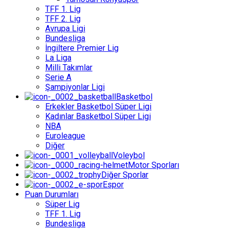
TFF 1. Lig
TFF 2. Lig
Avrupa Ligi
Bundesliga
İngiltere Premier Lig
La Liga
Milli Takımlar
Serie A
Şampiyonlar Ligi
Basketbol
Erkekler Basketbol Süper Ligi
Kadınlar Basketbol Süper Ligi
NBA
Euroleague
Diğer
Voleybol
Motor Sporları
Diğer Sporlar
Espor
Puan Durumları
Süper Lig
TFF 1. Lig
Bundesliga