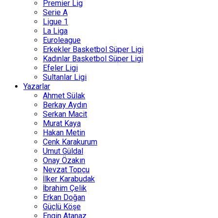
Premier Lig
Serie A
Ligue 1
La Liga
Euroleague
Erkekler Basketbol Süper Ligi
Kadınlar Basketbol Süper Ligi
Efeler Ligi
Sultanlar Ligi
Yazarlar
Ahmet Sülak
Berkay Aydın
Serkan Macit
Murat Kaya
Hakan Metin
Cenk Karakurum
Umut Güldal
Onay Özakın
Nevzat Topçu
İlker Karabudak
İbrahim Çelik
Erkan Doğan
Güçlü Köşe
Engin Atanaz