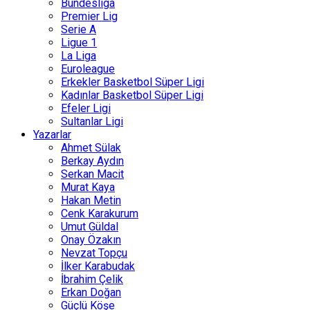
Bundesliga
Premier Lig
Serie A
Ligue 1
La Liga
Euroleague
Erkekler Basketbol Süper Ligi
Kadınlar Basketbol Süper Ligi
Efeler Ligi
Sultanlar Ligi
Yazarlar
Ahmet Sülak
Berkay Aydın
Serkan Macit
Murat Kaya
Hakan Metin
Cenk Karakurum
Umut Güldal
Onay Özakın
Nevzat Topçu
İlker Karabudak
İbrahim Çelik
Erkan Doğan
Güçlü Köşe