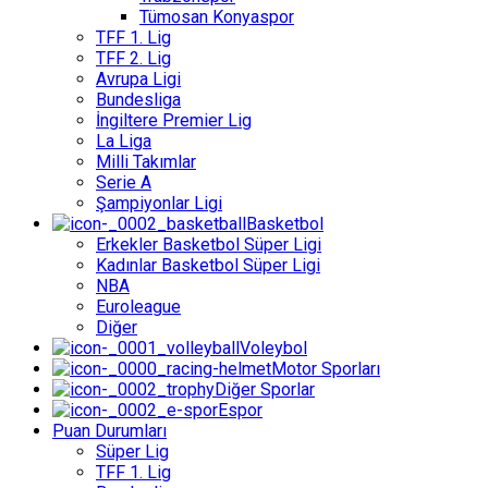
Tümosan Konyaspor
TFF 1. Lig
TFF 2. Lig
Avrupa Ligi
Bundesliga
İngiltere Premier Lig
La Liga
Milli Takımlar
Serie A
Şampiyonlar Ligi
Basketbol
Erkekler Basketbol Süper Ligi
Kadınlar Basketbol Süper Ligi
NBA
Euroleague
Diğer
Voleybol
Motor Sporları
Diğer Sporlar
Espor
Puan Durumları
Süper Lig
TFF 1. Lig