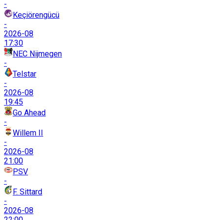
-
Keçiörengücü
-
2026-08
17:30
NEC Nijmegen
-
Telstar
-
2026-08
19:45
Go Ahead
-
Willem II
-
2026-08
21:00
PSV
-
F. Sittard
-
2026-08
22:00