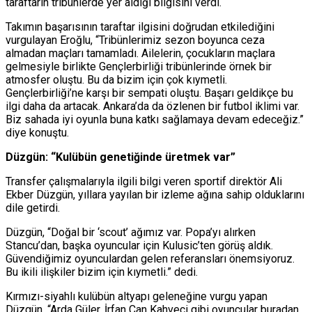
taraftarın tribünlerde yer aldığı bilgisini verdi.
Takımın başarısının taraftar ilgisini doğrudan etkilediğini
vurgulayan Eroğlu, “Tribünlerimiz sezon boyunca ceza
almadan maçları tamamladı. Ailelerin, çocukların maçlara
gelmesiyle birlikte Gençlerbirliği tribünlerinde örnek bir
atmosfer oluştu. Bu da bizim için çok kıymetli.
Gençlerbirliği’ne karşı bir sempati oluştu. Başarı geldikçe bu
ilgi daha da artacak. Ankara’da da özlenen bir futbol iklimi var.
Biz sahada iyi oyunla buna katkı sağlamaya devam edeceğiz.”
diye konuştu.
Düzgün: “Kulübün genetiğinde üretmek var”
Transfer çalışmalarıyla ilgili bilgi veren sportif direktör Ali
Ekber Düzgün, yıllara yayılan bir izleme ağına sahip olduklarını
dile getirdi.
Düzgün, “Doğal bir ‘scout’ ağımız var. Popa’yı alırken
Stancu’dan, başka oyuncular için Kulusic’ten görüş aldık.
Güvendiğimiz oyunculardan gelen referansları önemsiyoruz.
Bu ikili ilişkiler bizim için kıymetli.” dedi.
Kırmızı-siyahlı kulübün altyapı geleneğine vurgu yapan
Düzgün, “Arda Güler, İrfan Can Kahveci gibi oyuncular buradan