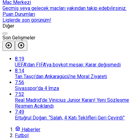
Maç Merkezi
Geçmiş veya gelecek maçları yakından takip edebilirsiniz.
Puan Durumları
Liglerde son görünüm!
Diğer
Son Gelişmeler
8:19
UEFA’dan FIFA’ya boykot mesajı: Karar değişmedi
8:14
Tan Taşçı’dan Ankaragücü’ne Moral Ziyareti
7:56
Sivasspor’da 4 İmza
7:52
Real Madrid’de Vinicius Junior Kararı! Yeni Sözleşme
Resmen Açıklandı
7:49
Ertuğrul Doğan: “Salah, 4 Katı Teklifleri Geri Çevirdi”
Haberler
Futbol