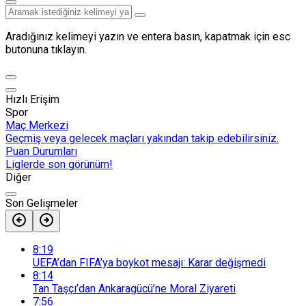
Aradığınız kelimeyi yazın ve entera basın, kapatmak için esc
butonuna tıklayın.
Hızlı Erişim
Spor
Maç Merkezi
Geçmiş veya gelecek maçları yakından takip edebilirsiniz.
Puan Durumları
Liglerde son görünüm!
Diğer
Son Gelişmeler
8:19
UEFA’dan FIFA’ya boykot mesajı: Karar değişmedi
8:14
Tan Taşçı’dan Ankaragücü’ne Moral Ziyareti
7:56