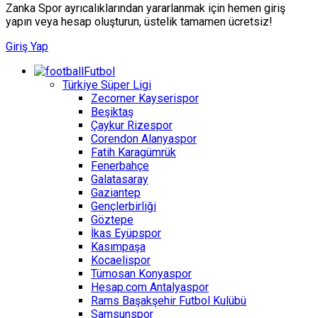
Zanka Spor ayrıcalıklarından yararlanmak için hemen giriş
yapın veya hesap oluşturun, üstelik tamamen ücretsiz!
Giriş Yap
Futbol
Türkiye Süper Ligi
Zecorner Kayserispor
Beşiktaş
Çaykur Rizespor
Corendon Alanyaspor
Fatih Karagümrük
Fenerbahçe
Galatasaray
Gaziantep
Gençlerbirliği
Göztepe
İkas Eyüpspor
Kasımpaşa
Kocaelispor
Tümosan Konyaspor
Hesap.com Antalyaspor
Rams Başakşehir Futbol Kulübü
Samsunspor