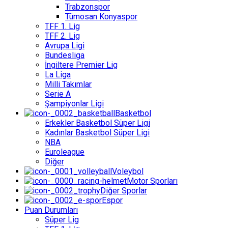
Trabzonspor
Tümosan Konyaspor
TFF 1. Lig
TFF 2. Lig
Avrupa Ligi
Bundesliga
İngiltere Premier Lig
La Liga
Milli Takımlar
Serie A
Şampiyonlar Ligi
Basketbol
Erkekler Basketbol Süper Ligi
Kadınlar Basketbol Süper Ligi
NBA
Euroleague
Diğer
Voleybol
Motor Sporları
Diğer Sporlar
Espor
Puan Durumları
Süper Lig