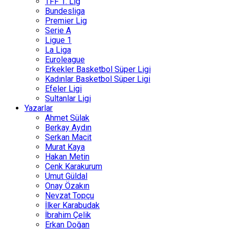
TFF 1. Lig
Bundesliga
Premier Lig
Serie A
Ligue 1
La Liga
Euroleague
Erkekler Basketbol Süper Ligi
Kadınlar Basketbol Süper Ligi
Efeler Ligi
Sultanlar Ligi
Yazarlar
Ahmet Sülak
Berkay Aydın
Serkan Macit
Murat Kaya
Hakan Metin
Cenk Karakurum
Umut Güldal
Onay Özakın
Nevzat Topçu
İlker Karabudak
İbrahim Çelik
Erkan Doğan