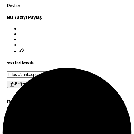
Paylaş
Bu Yazıyı Paylaş
veya linki kopyala
Kopyala
Beğen
İtalya Serie A ekiplerinden Inter, FIFA Kulüpler
Dünya Kupası için Amerika Birleşik Devletleri’ne
götürdüğü milli futbolcu Hakan Çalhanoğlu’ndan
kötü bir haber aldı. Deneyimli orta saha oyuncusu,
sakatlığı nedeniyle turnuvadaki maçlarda forma