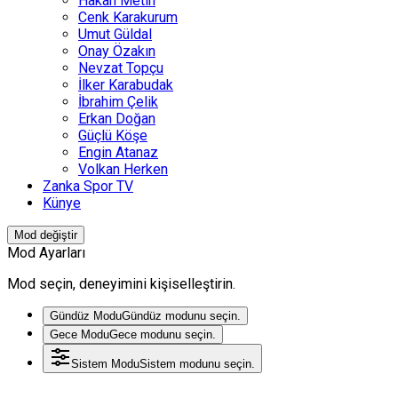
Hakan Metin
Cenk Karakurum
Umut Güldal
Onay Özakın
Nevzat Topçu
İlker Karabudak
İbrahim Çelik
Erkan Doğan
Güçlü Köşe
Engin Atanaz
Volkan Herken
Zanka Spor TV
Künye
Mod değiştir
Mod Ayarları
Mod seçin, deneyimini kişiselleştirin.
Gündüz Modu
Gündüz modunu seçin.
Gece Modu
Gece modunu seçin.
Sistem Modu
Sistem modunu seçin.