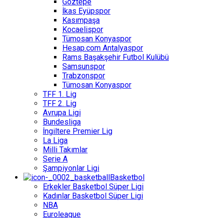
Göztepe
İkas Eyüpspor
Kasımpaşa
Kocaelispor
Tümosan Konyaspor
Hesap.com Antalyaspor
Rams Başakşehir Futbol Kulübü
Samsunspor
Trabzonspor
Tümosan Konyaspor
TFF 1. Lig
TFF 2. Lig
Avrupa Ligi
Bundesliga
İngiltere Premier Lig
La Liga
Milli Takımlar
Serie A
Şampiyonlar Ligi
Basketbol
Erkekler Basketbol Süper Ligi
Kadınlar Basketbol Süper Ligi
NBA
Euroleague