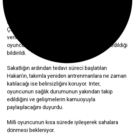
giyemeyecek.
Kulüpten yapılan resmi açıklamada, Hakan
Çalhanoğlu’nun sağlık durumu hakkında bilgi
verildi. Yapılan kontroller ve MR sonucu, yıldız
oyuncunun sağ adalesinde zorlanma tespit edildiği
bildirildi.
Sakatlığın ardından tedavi süreci başlatılan
Hakan’ın, takımla yeniden antrenmanlara ne zaman
katılacağı ise belirsizliğini koruyor. Inter,
oyuncunun sağlık durumunun yakından takip
edildiğini ve gelişmelerin kamuoyuyla
paylaşılacağını duyurdu.
Milli oyuncunun kısa sürede iyileşerek sahalara
dönmesi bekleniyor.