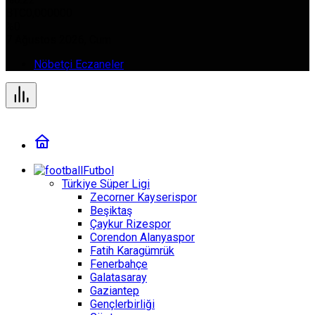
BTC
0,000000
%0
7 Ağustos 2026, Cum
Nöbetçi Eczaneler
Futbol
Türkiye Süper Ligi
Zecorner Kayserispor
Beşiktaş
Çaykur Rizespor
Corendon Alanyaspor
Fatih Karagümrük
Fenerbahçe
Galatasaray
Gaziantep
Gençlerbirliği