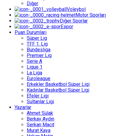
Diğer
Voleybol
Motor Sporları
Diğer Sporlar
Espor
Puan Durumları
Süper Lig
TFF 1. Lig
Bundesliga
Premier Lig
Serie A
Ligue 1
La Liga
Euroleague
Erkekler Basketbol Süper Ligi
Kadınlar Basketbol Süper Ligi
Efeler Ligi
Sultanlar Ligi
Yazarlar
Ahmet Sülak
Berkay Aydın
Serkan Macit
Murat Kaya