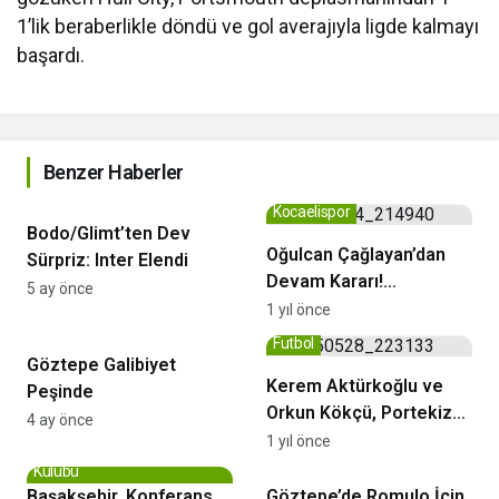
1’lik beraberlikle döndü ve gol averajıyla ligde kalmayı
başardı.
Benzer Haberler
Şampiyonlar Ligi
Kocaelispor
Bodo/Glimt’ten Dev
Oğulcan Çağlayan’dan
Sürpriz: Inter Elendi
Devam Kararı!
5 ay önce
Kocaelispor’da Kalıyor
1 yıl önce
Göztepe
Futbol
Göztepe Galibiyet
Kerem Aktürkoğlu ve
Peşinde
Orkun Kökçü, Portekiz
4 ay önce
Ligi’nin En İyi 11’inde!
1 yıl önce
Rams Başakşehir Futbol
Futbol
Kulübü
Başakşehir, Konferans
Göztepe’de Romulo İçin