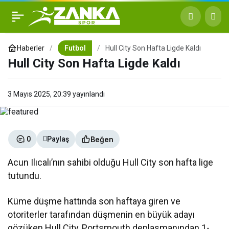
Hull City Son Hafta Ligde
+
-
0
Paylaş
Kaldı
Haberler
Futbol
Hull City Son Hafta Ligde Kaldı
Hull City Son Hafta Ligde Kaldı
3 Mayıs 2025, 20:39
yayınlandı
Beğen
0
Paylaş
Acun Ilıcalı’nın sahibi olduğu Hull City son hafta lige
tutundu.
Küme düşme hattında son haftaya giren ve
otoriterler tarafından düşmenin en büyük adayı
gözüken Hull City, Portsmouth deplasmanından 1-