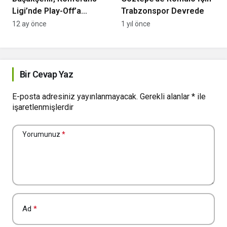
Ligi’nde Play-Off’a
Trabzonspor Devrede
Yükseldi
12 ay önce
1 yıl önce
Bir Cevap Yaz
E-posta adresiniz yayınlanmayacak.
Gerekli alanlar
*
ile
işaretlenmişlerdir
Yorumunuz
*
Ad
*