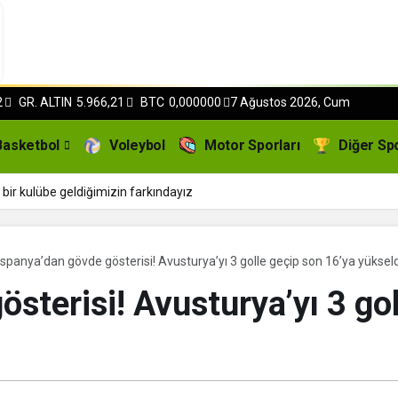
2
GR. ALTIN
5.966,21
BTC
0,000000
7 Ağustos 2026, Cum
Basketbol
Voleybol
Motor Sporları
Diğer Sp
bir kulübe geldiğimizin farkındayız
İspanya’dan gövde gösterisi! Avusturya’yı 3 golle geçip son 16’ya yükseld
sterisi! Avusturya’yı 3 go