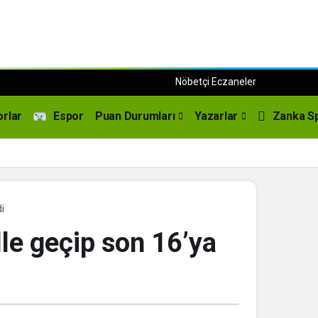
Nöbetçi Eczaneler
orlar
Espor
Puan Durumları
Yazarlar
Zanka S
i
lle geçip son 16’ya