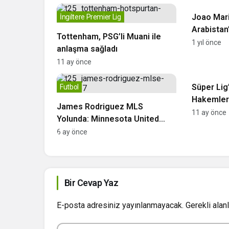
Joao Mari
İngiltere Premier Lig
Arabistan’
Tottenham, PSG’li Muani ile
Beşiktaş’
1 yıl önce
anlaşma sağladı
Sürüyor
11 ay önce
Futbol
Süper Lig
Futbol
Hakemleri
James Rodriguez MLS
11 ay önce
Yolunda: Minnesota United
Transferi Bitirmek Üzere
6 ay önce
Bir Cevap Yaz
E-posta adresiniz yayınlanmayacak.
Gerekli alan