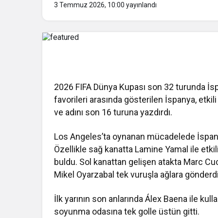
3 Temmuz 2026, 10:00
yayınlandı
2026 FIFA Dünya Kupası son 32 turunda
İs
favorileri arasında gösterilen İspanya, etki
ve adını son 16 turuna yazdırdı.
Los Angeles’ta oynanan mücadelede İspanya,
Özellikle sağ kanatta
Lamine Yamal
ile etki
buldu. Sol kanattan gelişen atakta
Marc Cuc
Mikel Oyarzabal
tek vuruşla ağlara gönderdi
İlk yarının son anlarında
Álex Baena
ile kull
soyunma odasına tek golle üstün gitti.