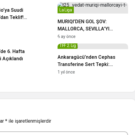
o’ya Suudi
La Liga
dan Teklif!
MURIQI’DEN GOL ŞOV:
la Görüşmeler
MALLORCA, SEVILLA’YI
DAĞITTI!
6 ay önce
TFF 2. Lig
’de 6. Hafta
Ankaragücü’nden Cephas
 Açıklandı
Transferine Sert Tepki:
“Onayımız Olmadan İmza Attı”
1 yıl önce
lar
*
ile işaretlenmişlerdir