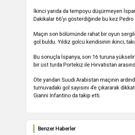
İkinci yarıda da tempoyu düşürmeyen İspan
Dakikalar 66’yı gösterdiğinde bu kez
Pedro 
Maçın son bölümünde rahat bir oyun sergile
gol buldu. Yıldız golcü kendisinin ikinci, ta
Bu sonuçla İspanya, son 16 turuna yükselirk
bir üst turda
Portekiz
ile
Hırvatistan
arasınd
Öte yandan Suudi Arabistan maçının ardında
turnuvadaki gol sayısını 4’e çıkararak dikk
Gianni Infantino
da takip etti.
Benzer Haberler
Beşiktaş