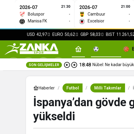
2026-07
21:30
2026-07
21:00
Boluspor
-
Cambuur
-
Manisa FK
-
Excelsior
-
USD
42,97
EURO
50,62
GBP
58,03
BIST
11.261,5
Futbol
18:48
Nübel: Ne kadar büyük 
SON GELIŞMELER
Haberler
Futbol
Milli Takımlar
İspanya’dan gövde gö
yükseldi