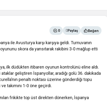
Beğen
0
Paylaş
panya
ile
Avusturya
karşı karşıya geldi. Turnuvanın
li oyununu skora da yansıtarak rakibini 3-0 mağlup etti
 ilk düdükten itibaren oyunun kontrolünü eline aldı.
li ataklar geliştiren İspanyollar, aradığı golü 36. dakikada
urella
’nın penaltı noktası üzerine gönderdiği topu
 ve takımını 1-0 öne geçirdi.
anılan frikikte top üst direkten dönerken, İspanya