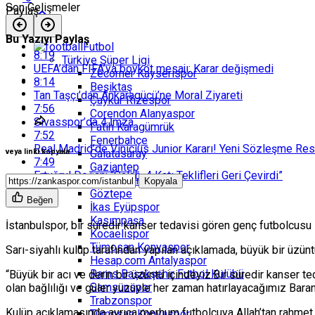
Son Gelişmeler
Paylaş
Bu Yazıyı Paylaş
Futbol
8:19
Türkiye Süper Ligi
UEFA’dan FIFA’ya boykot mesajı: Karar değişmedi
Zecorner Kayserispor
8:14
Beşiktaş
Tan Taşçı’dan Ankaragücü’ne Moral Ziyareti
Çaykur Rizespor
7:56
Corendon Alanyaspor
Sivasspor’da 4 İmza
Fatih Karagümrük
7:52
Fenerbahçe
Real Madrid’de Vinicius Junior Kararı! Yeni Sözleşme Re
Galatasaray
veya linki kopyala
7:49
Gaziantep
Ertuğrul Doğan: “Salah, 4 Katı Teklifleri Geri Çevirdi”
Gençlerbirliği
Kopyala
Göztepe
Beğen
İkas Eyüpspor
Kasımpaşa
İstanbulspor, bir süredir kanser tedavisi gören genç futbolcusu 
Kocaelispor
Tümosan Konyaspor
Sarı-siyahlı kulüp tarafından yapılan açıklamada, büyük bir üzüntü 
Hesap.com Antalyaspor
Rams Başakşehir Futbol Kulübü
“Büyük bir acı ve derin bir üzüntü içindeyiz.
Bir süredir kanser t
Samsunspor
olan bağlılığı ve güler yüzüyle her zaman hatırlayacağımız Bara
Trabzonspor
Kulüp açıklamasında ayrıca merhum futbolcuya Allah’tan rahmet di
Tümosan Konyaspor