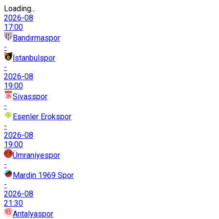
Loading...
2026-08
17:00
Bandırmaspor
-
İstanbulspor
-
2026-08
19:00
Sivasspor
-
Esenler Erokspor
-
2026-08
19:00
Ümraniyespor
-
Mardin 1969 Spor
-
2026-08
21:30
Antalyaspor