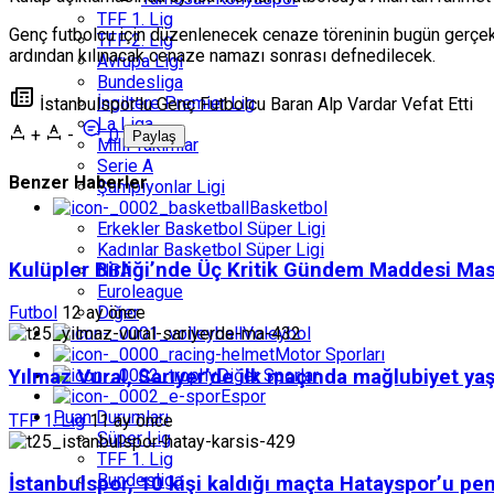
TFF 1. Lig
Genç futbolcu için düzenlenecek cenaze töreninin bugün gerçekl
TFF 2. Lig
ardından kılınacak cenaze namazı sonrası defnedilecek.
Avrupa Ligi
Bundesliga
İngiltere Premier Lig
İstanbulspor’lu Genç Futbolcu Baran Alp Vardar Vefat Etti
La Liga
+
-
0
Paylaş
Milli Takımlar
Serie A
Benzer Haberler
Şampiyonlar Ligi
Basketbol
Erkekler Basketbol Süper Ligi
Kadınlar Basketbol Süper Ligi
Kulüpler Birliği’nde Üç Kritik Gündem Maddesi Ma
NBA
Euroleague
Diğer
Futbol
12 ay önce
Voleybol
Motor Sporları
Diğer Sporlar
Yılmaz Vural, Sarıyer’de ilk maçında mağlubiyet ya
Espor
Puan Durumları
TFF 1. Lig
11 ay önce
Süper Lig
TFF 1. Lig
Bundesliga
İstanbulspor, 10 kişi kaldığı maçta Hatayspor’u pen