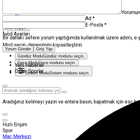
Volkan Herken
Zanka Spor TV
Yorumu
Künye
Ad
*
E-Posta
*
Mod değiştir
Mod Ayarları
Bir dahaki sefere yorum yaptığımda kullanılmak üzere adımı, e-
Mod seçin, deneyimini kişiselleştirin.
Yorum Gönder
Giriş Yap
Gündüz Modu
Gündüz modunu seçin.
Gece Modu
Gece modunu seçin.
Yeni Haberler
Diğer Sporlar
Sistem Modu
Sistem modunu seçin.
Aradığınız kelimeyi yazın ve entera basın, kapatmak için esc but
Hızlı Erişim
Spor
Maç Merkezi