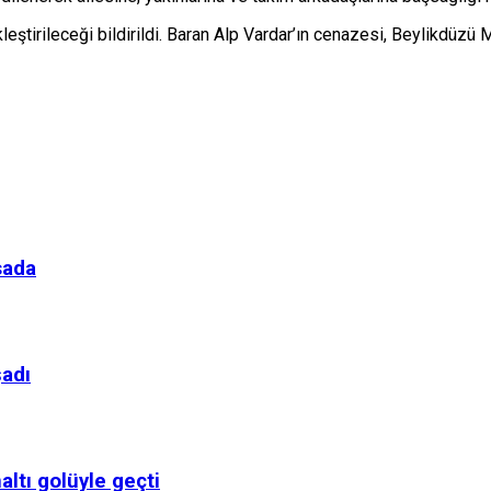
eştirileceği bildirildi. Baran Alp Vardar’ın cenazesi, Beylikdü
sada
şadı
altı golüyle geçti