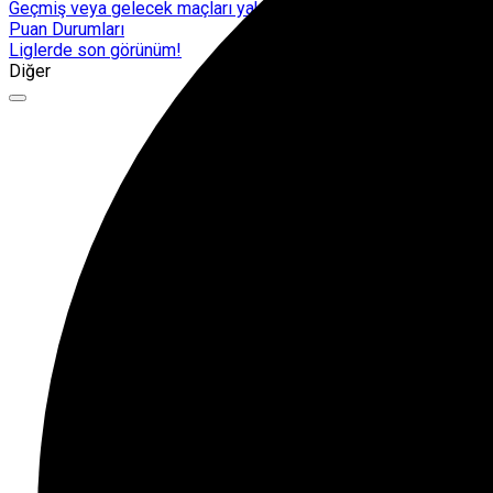
Geçmiş veya gelecek maçları yakından takip edebilirsiniz.
Puan Durumları
Liglerde son görünüm!
Diğer