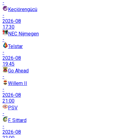
-
Keçiörengücü
-
2026-08
17:30
NEC Nijmegen
-
Telstar
-
2026-08
19:45
Go Ahead
-
Willem II
-
2026-08
21:00
PSV
-
F. Sittard
-
2026-08
22:00