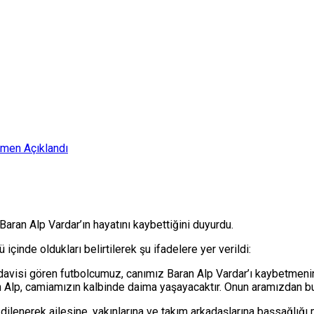
smen Açıklandı
Baran Alp Vardar’ın hayatını kaybettiğini duyurdu.
içinde oldukları belirtilerek şu ifadelere yer verildi:
edavisi gören futbolcumuz, canımız Baran Alp Vardar’ı kaybetmenin
n Alp, camiamızın kalbinde daima yaşayacaktır. Onun aramızdan bu 
lenerek ailesine, yakınlarına ve takım arkadaşlarına başsağlığı me