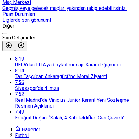
Maç Merkezi
Geçmiş veya gelecek maçları yakından takip edebilirsiniz.
Puan Durumları
Liglerde son görünüm!
Diğer
Son Gelişmeler
8:19
UEFA’dan FIFA’ya boykot mesajı: Karar değişmedi
8:14
Tan Taşçı’dan Ankaragücü’ne Moral Ziyareti
7:56
Sivasspor’da 4 İmza
7:52
Real Madrid’de Vinicius Junior Kararı! Yeni Sözleşme
Resmen Açıklandı
7:49
Ertuğrul Doğan: “Salah, 4 Katı Teklifleri Geri Çevirdi”
Haberler
Futbol