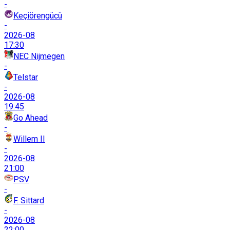
-
Keçiörengücü
-
2026-08
17:30
NEC Nijmegen
-
Telstar
-
2026-08
19:45
Go Ahead
-
Willem II
-
2026-08
21:00
PSV
-
F. Sittard
-
2026-08
22:00