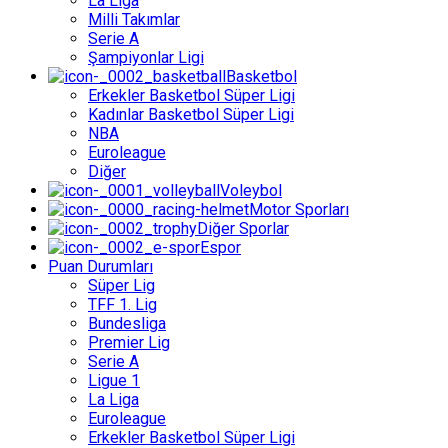
La Liga
Milli Takımlar
Serie A
Şampiyonlar Ligi
Basketbol
Erkekler Basketbol Süper Ligi
Kadınlar Basketbol Süper Ligi
NBA
Euroleague
Diğer
Voleybol
Motor Sporları
Diğer Sporlar
Espor
Puan Durumları
Süper Lig
TFF 1. Lig
Bundesliga
Premier Lig
Serie A
Ligue 1
La Liga
Euroleague
Erkekler Basketbol Süper Ligi