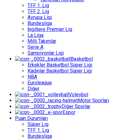
TFF 1. Lig
TFF 2. Lig
Avrupa Ligi
Bundesliga
İngiltere Premier Lig
La Liga
Milli Takımlar
Serie A
Şampiyonlar Ligi
Basketbol
Erkekler Basketbol Süper Ligi
Kadınlar Basketbol Süper Ligi
NBA
Euroleague
Diğer
Voleybol
Motor Sporları
Diğer Sporlar
Espor
Puan Durumları
Süper Lig
TFF 1. Lig
Bundesliga