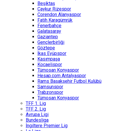
Beşiktaş
Çaykur Rizespor
Corendon Alanyaspor
Fatih Karagümrük
Fenerbahçe
Galatasaray
Gaziantep
Gençlerbirliği
Göztepe
İkas Eyüpspor
Kasımpaşa
Kocaelispor
Tümosan Konyaspor
Hesap.com Antalyaspor
Rams Başakşehir Futbol Kulübü
Samsunspor
Trabzonspor
Tümosan Konyaspor
TFF 1. Lig
TFF 2. Lig
Avrupa Ligi
Bundesliga
İngiltere Premier Lig