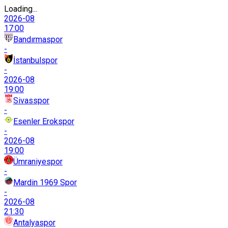
Loading...
2026-08
17:00
Bandırmaspor
-
İstanbulspor
-
2026-08
19:00
Sivasspor
-
Esenler Erokspor
-
2026-08
19:00
Ümraniyespor
-
Mardin 1969 Spor
-
2026-08
21:30
Antalyaspor