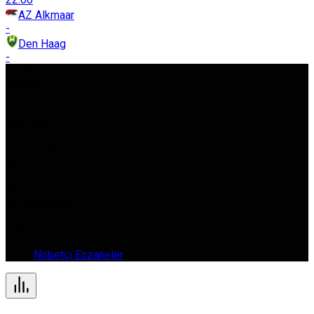
AZ Alkmaar
-
Den Haag
-
USD
42,97
%0.080
EURO
50,62
%0.030
GBP
58,03
%0.050
BIST
11.261,52
%0.37
GR. ALTIN
5.966,21
%0.22
BTC
0,000000
%0
8 Ağustos 2026, Cts
Nöbetçi Eczaneler