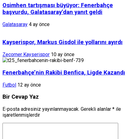
Osimhen tartışması büyüyor: Fenerbahçe
başvurdu, Galatasaray’dan yanıt geldi
Galatasaray
4 ay önce
Kayserispor, Markus Gisdol ile yollarını ayırdı
Zecorner Kayserispor
10 ay önce
Fenerbahçe’nin Rakibi Benfica, Ligde Kazandı
Futbol
12 ay önce
Bir Cevap Yaz
E-posta adresiniz yayınlanmayacak.
Gerekli alanlar
*
ile
işaretlenmişlerdir