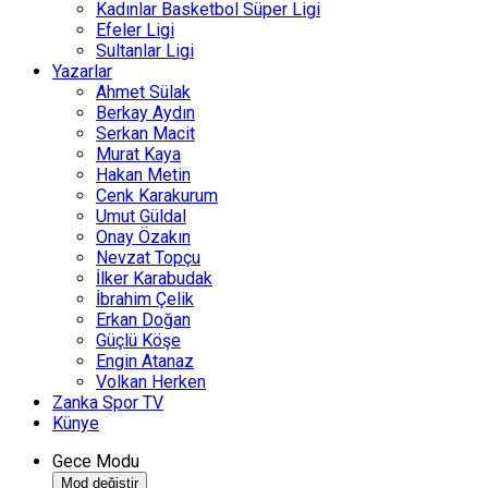
Kadınlar Basketbol Süper Ligi
Efeler Ligi
Sultanlar Ligi
Yazarlar
Ahmet Sülak
Berkay Aydın
Serkan Macit
Murat Kaya
Hakan Metin
Cenk Karakurum
Umut Güldal
Onay Özakın
Nevzat Topçu
İlker Karabudak
İbrahim Çelik
Erkan Doğan
Güçlü Köşe
Engin Atanaz
Volkan Herken
Zanka Spor TV
Künye
Gece Modu
Mod değiştir