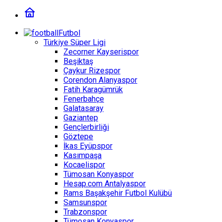
Futbol
Türkiye Süper Ligi
Zecorner Kayserispor
Beşiktaş
Çaykur Rizespor
Corendon Alanyaspor
Fatih Karagümrük
Fenerbahçe
Galatasaray
Gaziantep
Gençlerbirliği
Göztepe
İkas Eyüpspor
Kasımpaşa
Kocaelispor
Tümosan Konyaspor
Hesap.com Antalyaspor
Rams Başakşehir Futbol Kulübü
Samsunspor
Trabzonspor
Tümosan Konyaspor