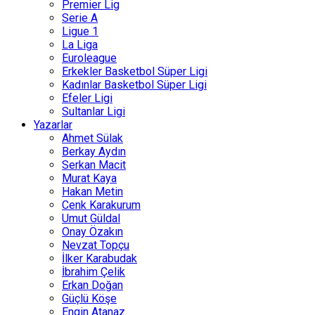
Premier Lig
Serie A
Ligue 1
La Liga
Euroleague
Erkekler Basketbol Süper Ligi
Kadınlar Basketbol Süper Ligi
Efeler Ligi
Sultanlar Ligi
Yazarlar
Ahmet Sülak
Berkay Aydın
Serkan Macit
Murat Kaya
Hakan Metin
Cenk Karakurum
Umut Güldal
Onay Özakın
Nevzat Topçu
İlker Karabudak
İbrahim Çelik
Erkan Doğan
Güçlü Köşe
Engin Atanaz